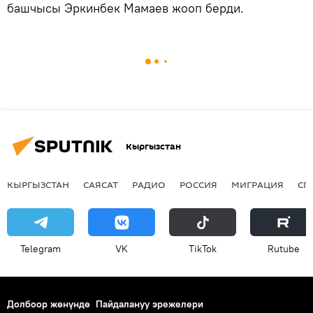
башчысы Эркинбек Мамаев жооп берди.
Кыргызстан
КЫРГЫЗСТАН
САЯСАТ
РАДИО
РОССИЯ
МИГРАЦИЯ
СП
Telegram
VK
ТikТоk
Rutube
Долбоор жөнүндө
Пайдалануу эрежелери