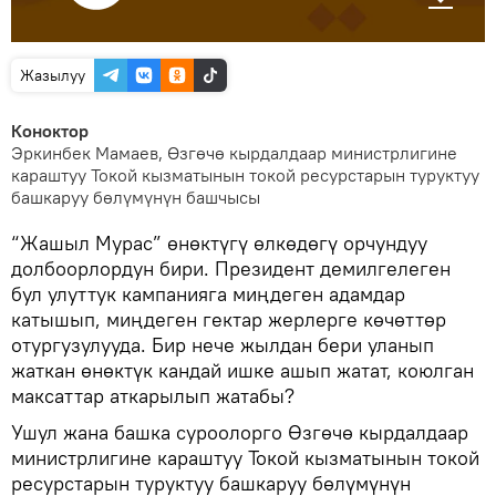
Жазылуу
Коноктор
Эркинбек Мамаев, Өзгөчө кырдалдаар министрлигине
караштуу Токой кызматынын токой ресурстарын туруктуу
башкаруу бөлүмүнүн башчысы
“Жашыл Мурас” өнөктүгү өлкөдөгү орчундуу
долбоорлордун бири. Президент демилгелеген
бул улуттук кампанияга миңдеген адамдар
катышып, миңдеген гектар жерлерге көчөттөр
отургузулууда. Бир нече жылдан бери уланып
жаткан өнөктүк кандай ишке ашып жатат, коюлган
максаттар аткарылып жатабы?
Ушул жана башка суроолорго Өзгөчө кырдалдаар
министрлигине караштуу Токой кызматынын токой
ресурстарын туруктуу башкаруу бөлүмүнүн