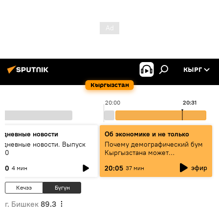
КЫРГ
Кыргызстан
20:00
20:31
едневные новости
Об экономике и не только
едневные новости. Выпуск
Почему демографический бум
:00
Кыргызстана может
превратиться в проблему и как
эфир
:00
20:05
4 мин
37 мин
этого избежать
Кечээ
Бүгүн
г. Бишкек
89.3