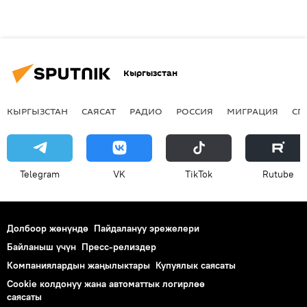
Кыргызстан
КЫРГЫЗСТАН
САЯСАТ
РАДИО
РОССИЯ
МИГРАЦИЯ
СП
Telegram
VK
ТikТоk
Rutube
Долбоор жөнүндө
Пайдалануу эрежелери
Байланыш үчүн
Пресс-релиздер
Компаниялардын жаңылыктары
Купуялык саясаты
Cookie колдонуу жана автоматтык логирлөө
саясаты