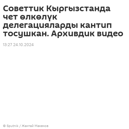
Советтик Кыргызстанда
чет өлкөлүк
делегацияларды кантип
тосушкан. Архивдик видео
13:27 24.10.2024
©
Sputnik
/ Жантай Макенов