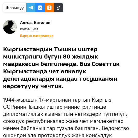
Жазылуу
Алмаз Батилов
колумнист
Бардык материалдар
Кыргызстандын Тышкы иштер
министрлиги бүгүн 80 жылдык
мааракесин белгилөөдө. Биз Советтик
Кыргызстанда чет өлкөлүк
делегацияларды кандай тосушканын
көрсөтүүнү чечтик.
1944-жылдын 17-мартынан тартып Кыргыз
ССРинин Тышкы иштер министрлигинде
дипломатиялык кызматтын негиздери түптөлүп,
союздук республикалар жана чет мамлекеттер
менен байланыштар түзүлө баштаган. Ведомство
ошондой эле протоколдук жана консулдук