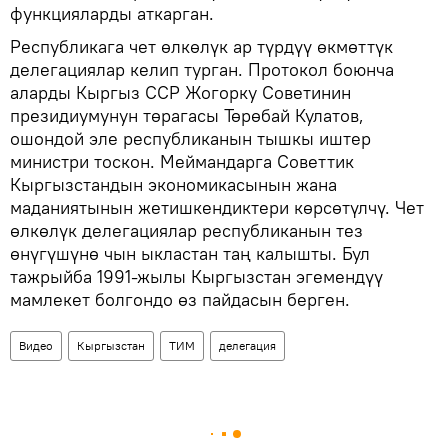
функцияларды аткарган.
Республикага чет өлкөлүк ар түрдүү өкмөттүк
делегациялар келип турган. Протокол боюнча
аларды Кыргыз ССР Жогорку Советинин
президиумунун төрагасы Төрөбай Кулатов,
ошондой эле республиканын тышкы иштер
министри тоскон. Меймандарга Советтик
Кыргызстандын экономикасынын жана
маданиятынын жетишкендиктери көрсөтүлчү. Чет
өлкөлүк делегациялар республиканын тез
өнүгүшүнө чын ыкластан таң калышты. Бул
тажрыйба 1991-жылы Кыргызстан эгемендүү
мамлекет болгондо өз пайдасын берген.
Видео
Кыргызстан
ТИМ
делегация