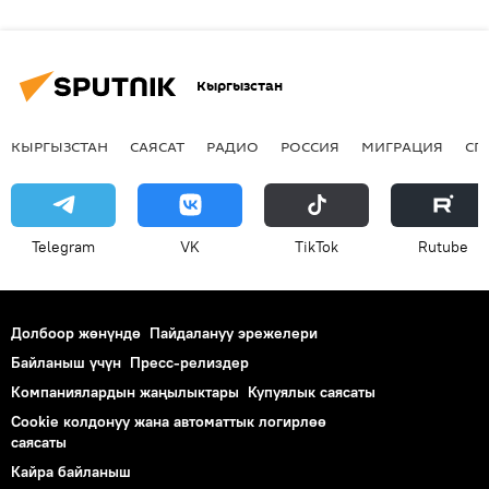
Кыргызстан
КЫРГЫЗСТАН
САЯСАТ
РАДИО
РОССИЯ
МИГРАЦИЯ
СП
Telegram
VK
ТikТоk
Rutube
Долбоор жөнүндө
Пайдалануу эрежелери
Байланыш үчүн
Пресс-релиздер
Компаниялардын жаңылыктары
Купуялык саясаты
Cookie колдонуу жана автоматтык логирлөө
саясаты
Кайра байланыш