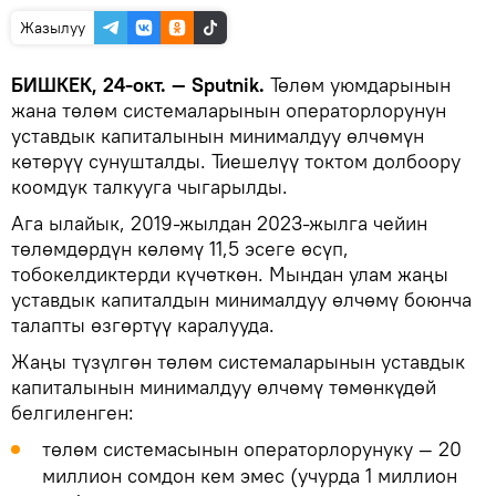
Жазылуу
БИШКЕК, 24-окт. — Sputnik.
Төлөм уюмдарынын
жана төлөм системаларынын операторлорунун
уставдык капиталынын минималдуу өлчөмүн
көтөрүү сунушталды. Тиешелүү токтом долбоору
коомдук талкууга чыгарылды.
Ага ылайык, 2019-жылдан 2023-жылга чейин
төлөмдөрдүн көлөмү 11,5 эсеге өсүп,
тобокелдиктерди күчөткөн. Мындан улам жаңы
уставдык капиталдын минималдуу өлчөмү боюнча
талапты өзгөртүү каралууда.
Жаңы түзүлгөн төлөм системаларынын уставдык
капиталынын минималдуу өлчөмү төмөнкүдөй
белгиленген:
төлөм системасынын операторлорунуку — 20
миллион сомдон кем эмес (учурда 1 миллион