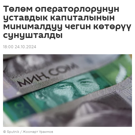
Төлөм операторлорунун
уставдык капиталынын
минималдуу чегин көтөрүү
сунушталды
18:00 24.10.2024
©
Sputnik / Жоомарт Ураимов