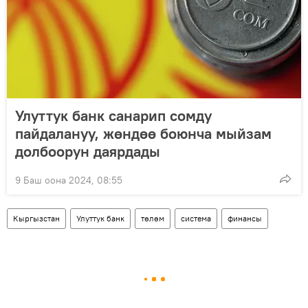
Улуттук банк санарип сомду
пайдалануу, жөндөө боюнча мыйзам
долбоорун даярдады
9 Баш оона 2024, 08:55
Кыргызстан
Улуттук банк
төлөм
система
финансы