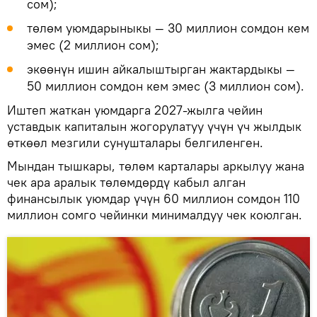
сом);
төлөм уюмдарыныкы — 30 миллион сомдон кем
эмес (2 миллион сом);
экөөнүн ишин айкалыштырган жактардыкы —
50 миллион сомдон кем эмес (3 миллион сом).
Иштеп жаткан уюмдарга 2027-жылга чейин
уставдык капиталын жогорулатуу үчүн үч жылдык
өткөөл мезгили сунушталары белгиленген.
Мындан тышкары, төлөм карталары аркылуу жана
чек ара аралык төлөмдөрдү кабыл алган
финансылык уюмдар үчүн 60 миллион сомдон 110
миллион сомго чейинки минималдуу чек коюлган.