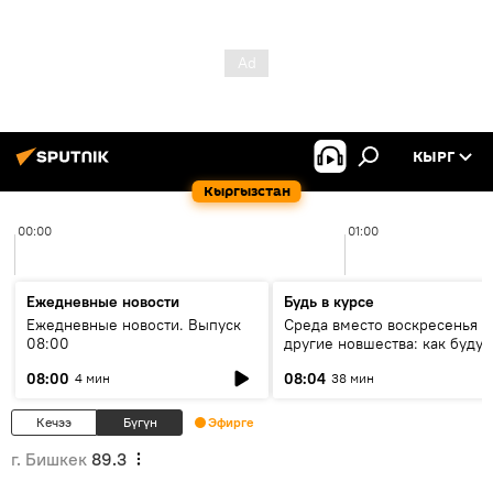
КЫРГ
Кыргызстан
00:00
01:00
Ежедневные новости
Будь в курсе
Ежедневные новости. Выпуск
Среда вместо воскресенья и
08:00
другие новшества: как будут
проходить выборы в КР?
08:00
08:04
4 мин
38 мин
Кечээ
Бүгүн
Эфирге
г. Бишкек
89.3