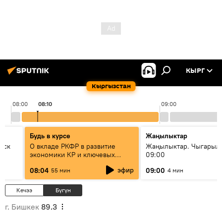
КЫРГ
Кыргызстан
08:00
08:10
09:00
Будь в курсе
Жаңылыктар
уск
О вкладе РКФР в развитие
Жаңылыктар. Чыгары
экономики КР и ключевых
09:00
секторах до 2030 года
эфир
08:04
09:00
55 мин
4 мин
Кечээ
Бүгүн
г. Бишкек
89.3