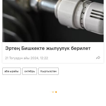
Эртең Бишкекте жылуулук берилет
21 Тогуздун айы 2024, 12:22
аба ырайы
октябрь
Кыргызстан