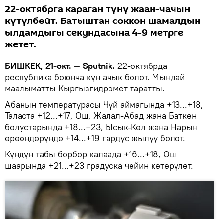
22-октябрга караган түнү жаан-чачын
күтүлбөйт. Батыштан соккон шамалдын
ылдамдыгы секундасына 4-9 метрге
жетет.
БИШКЕК, 21-окт. — Sputnik.
22-октябрда
республика боюнча күн ачык болот. Мындай
маалыматты Кыргызгидромет таратты.
Абанын температурасы Чүй аймагында +13...+18,
Таласта +12...+17, Ош, Жалал-Абад жана Баткен
болустарында +18...+23, Ысык-Көл жана Нарын
өрөөндөрүндө +14...+19 гардус жылуу болот.
Күндүн табы борбор калаада +16...+18, Ош
шаарында +21...+23 градуска чейин көтөрүлөт.