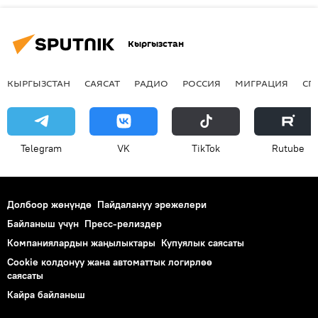
Кыргызстан
КЫРГЫЗСТАН
САЯСАТ
РАДИО
РОССИЯ
МИГРАЦИЯ
СП
Telegram
VK
ТikТоk
Rutube
Долбоор жөнүндө
Пайдалануу эрежелери
Байланыш үчүн
Пресс-релиздер
Компаниялардын жаңылыктары
Купуялык саясаты
Cookie колдонуу жана автоматтык логирлөө
саясаты
Кайра байланыш