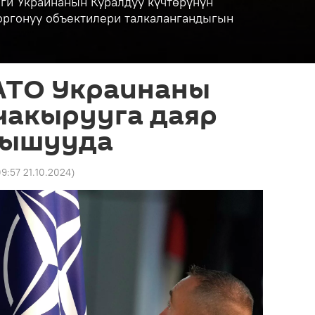
ги Украинанын Куралдуу күчтөрүнүн
коргонуу объектилери талкалангандыгын
ТО Украинаны
чакырууга даяр
зышууда
9:57 21.10.2024
)