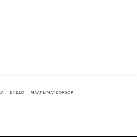
КА
ВИДЕО
МААЛЫМАТ БОРБОР