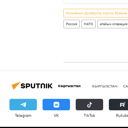
Россиянын Донбассты коргоо боюнча
Россия
НАТО
атайын операция
Кыргызстан
КЫРГЫЗСТАН
СА
Telegram
VK
ТikТоk
Rutub