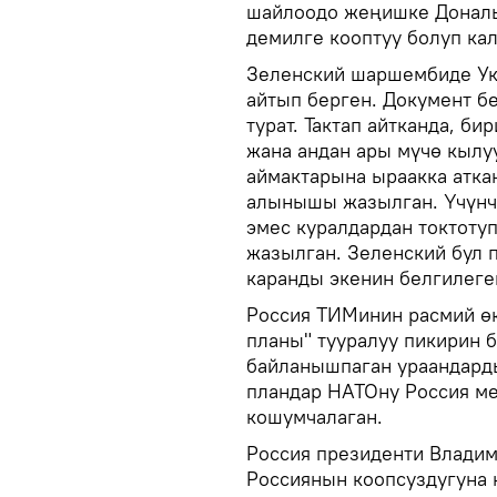
шайлоодо жеңишке Дональд
демилге кооптуу болуп кал
Зеленский шаршембиде Ук
айтып берген. Документ бе
турат. Тактап айтканда, б
жана андан ары мүчө кылуу
аймактарына ыраакка аткан
алынышы жазылган. Үчүнчү
эмес куралдардан токтоту
жазылган. Зеленский бул 
каранды экенин белгилеге
Россия ТИМинин расмий ө
планы" тууралуу пикирин б
байланышпаган ураандарды
пландар НАТОну Россия ме
кошумчалаган.
Россия президенти Владим
Россиянын коопсуздугуна 