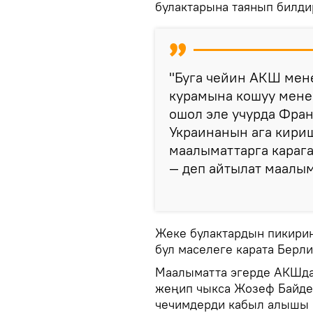
булактарына таянып билд
"Буга чейин АКШ мен
курамына кошуу мене
ошол эле учурда Фра
Украинанын ага кири
маалыматтарга карага
— деп айтылат маалым
Жеке булактардын пикири
бул маселеге карата Берл
Маалыматта эгерде АКШда
жеңип чыкса Жозеф Байден
чечимдерди кабыл алышы м