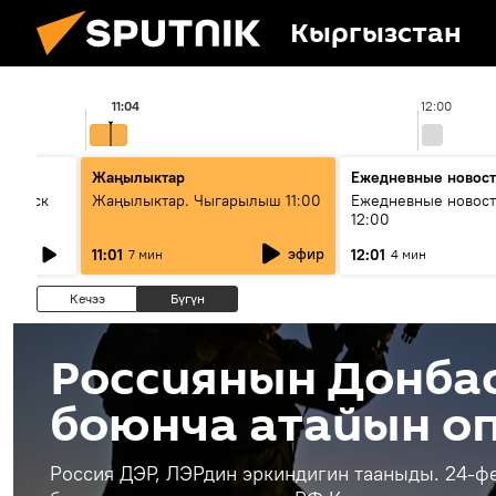
Кыргызстан
11:04
12:00
Жаңылыктар
Ежедневные новос
Выпуск
Жаңылыктар. Чыгарылыш 11:00
Ежедневные новост
12:00
эфир
11:01
12:01
7 мин
4 мин
Кечээ
Бүгүн
Россиянын Донба
боюнча атайын о
Россия ДЭР, ЛЭРдин эркиндигин тааныды. 24-ф