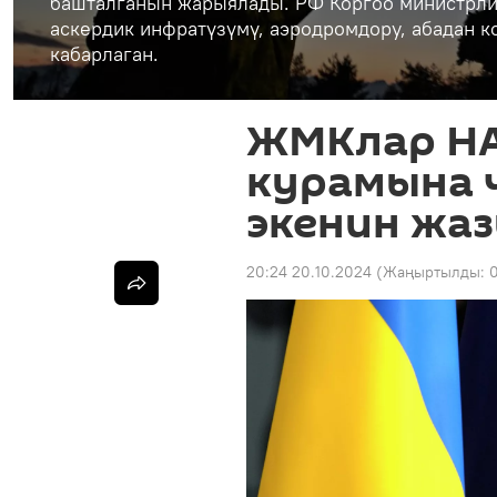
башталганын жарыялады. РФ Коргоо министрли
аскердик инфратүзүмү, аэродромдору, абадан 
кабарлаган.
ЖМКлар НА
курамына 
экенин жа
20:24 20.10.2024
(Жаңыртылды:
0