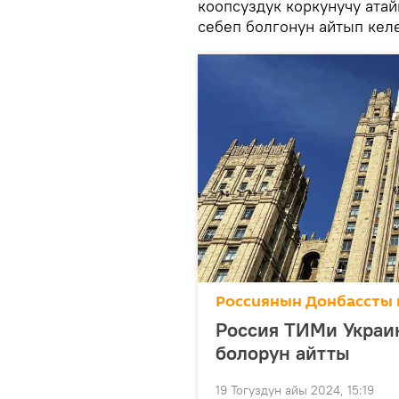
коопсуздук коркунучу ат
себеп болгонун айтып келе
Россиянын Донбассты 
Россия ТИМи Украин
болорун айтты
19 Тогуздун айы 2024, 15:19