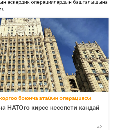
айын аскердик операциялардын башталышына
т.
коргоо боюнча атайын операциясы
а НАТОго кирсе кесепети кандай