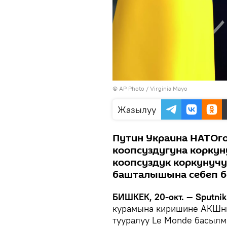
©
AP Photo
/ Virginia Mayo
Жазылуу
Путин Украина НАТОго
коопсуздугуна коркун
коопсуздук коркунуч
башталышына себеп бо
БИШКЕК, 20-окт. — Sputnik
курамына киришине АКШны
тууралуу Le Monde басыл