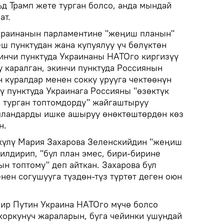
 Трамп жете турган болсо, анда мындай
ат.
раинанын парламентине "жеңиш планын"
ш пунктудан жана купуялуу үч бөлүктөн
иринчи пунктуда Украинаны НАТОго киргизүү
 каралган, экинчи пунктуда Россиянын
 куралдар менен сокку урууга чектөөнүн
 пунктуда Украинага Россияны "өзөктүк
п турган топтомдорду" жайгаштыруу
пландарды ишке ашыруу өнөктөштөрдөн көз
н.
күлү Мария Захарова Зеленскийдин "жеңиш
илдирип, "бул план эмес, бири-бирине
н топтому" деп айткан. Захарова бул
нен согушууга түздөн-түз түртөт деген оюн
ир Путин Украина НАТОго мүчө болсо
коркунуч жараларын, буга чейинки ушундай