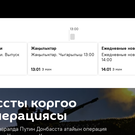
13:00
ти
Жаңылыктар
Ежедневные нов
и. Выпуск
Жаңылыктар. Чыгарылыш 13:00
Ежедневные нов
14:00
13:01
14:01
3 мин
3 мин
ссты коргоо
перациясы
евралда Путин Донбасста атайын операция