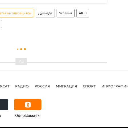
 атайын операциясы
Дүйнөдө
Украина
АКШ
ЯСАТ
РАДИО
РОССИЯ
МИГРАЦИЯ
СПОРТ
ИНФОГРАФИ
e
Odnoklassniki