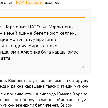
иргенин
РИА Новости
жазды.
ен Германия НАТОнун Украинаны
н кеңейишине бөгөт коюп келген,
нция менен Улуу Британия
шин колдочу. Бирок айрым
нда, эми Америка буга каршы эмес",
атта.
нде, Вашингтондун позициясынын өзгөрүшү
индин да көз карашына таасир этиши мүмкүн.
гы президенттик шайлоодо Камала Харрис
 анын ант берүү аземине чейин тиешелүү
үмкүн экендиги белгиленет. Бирок