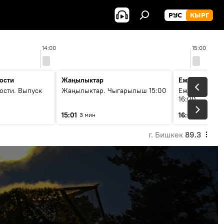
РУС
КЫРГ
14:00
15:00
ости
Жаңылыктар
Ежедневные 
ости. Выпуск
Жаңылыктар. Чыгарылыш 15:00
Ежедневные н
16:00
15:01
16:01
3 мин
3 мин
г. Бишкек
89.3