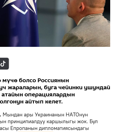
 мүчө болсо Россиянын
уч жараларын, буга чейинки ушундай
у атайын операциялардын
лгонун айтып келет.
.
Мындан ары Украинанын НАТОнун
н принципиалдуу каршылыгы жок. Бул
масы Епропанын дипломатиясындагы