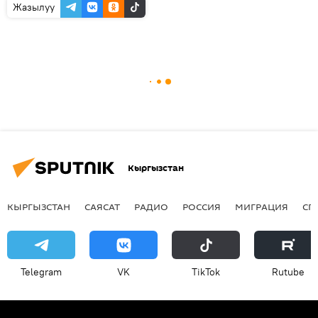
Жазылуу
Кыргызстан
КЫРГЫЗСТАН
САЯСАТ
РАДИО
РОССИЯ
МИГРАЦИЯ
СП
Telegram
VK
ТikТоk
Rutube