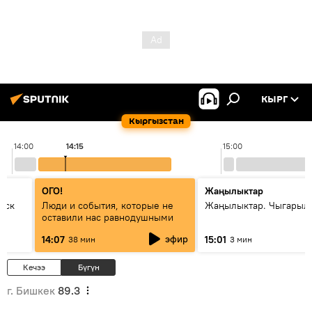
КЫРГ
Кыргызстан
14:00
14:15
15:00
ОГО!
Жаңылыктар
уск
Люди и события, которые не
Жаңылыктар. Чыгарыл
оставили нас равнодушными
эфир
14:07
15:01
38 мин
3 мин
Кечээ
Бүгүн
г. Бишкек
89.3