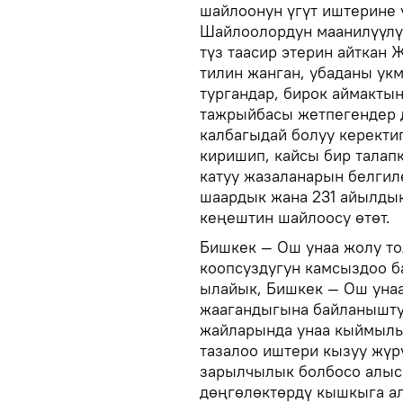
шайлоонун үгүт иштерине 
Шайлоолордун маанилүүлүг
түз таасир этерин айткан
тилин жанган, убаданы ук
тургандар, бирок аймактын
тажрыйбасы жетпегендер д
калбагыдай болуу керекти
киришип, кайсы бир талап
катуу жазаланарын белгиле
шаардык жана 231 айылды
кеңештин шайлоосу өтөт.
Бишкек — Ош унаа жолу т
коопсуздугун камсыздоо 
ылайык, Бишкек — Ош унаа
жаагандыгына байланыштуу
жайларында унаа кыймылын
тазалоо иштери кызуу жүр
зарылчылык болбосо алыск
дөңгөлөктөрдү кышкыга а