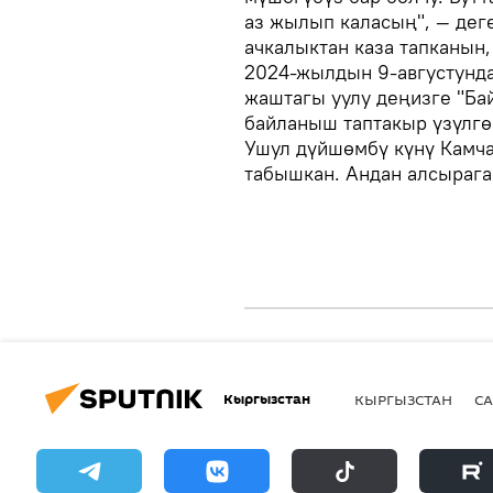
аз жылып каласың", — дег
ачкалыктан каза тапканын,
2024-жылдын 9-августунда
жаштагы уулу деңизге "Бай
байланыш таптакыр үзүлгөн
Ушул дүйшөмбү күнү Камч
табышкан. Андан алсырага
Кыргызстан
КЫРГЫЗСТАН
СА