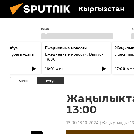
Кыргызстан
15:00
16
сүйлөйбүз
Ежедневные новости
Жаңылык
 — өз убагындагы
Ежедневные новости. Выпуск
Жаңылыкт
16:00
рологиялык кызмат
16:01
17:00
3 мин
5 м
ндөтүлүүдө
Кечээ
Бүгүн
Жаңылыкт
13:00
13:00 16.10.2024
(Жаңыртылды:
13