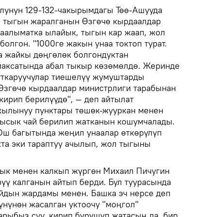
лунун 129-132-чакырымдагы Төө-Ашууда
н тыгын жаралганын Өзгөчө кырдаалдар
аалыматка ылайык, тыгын кар жаап, жол
болгон. "1000ге жакын унаа токтоп турат.
а жайкы дөңгөлөк болгондуктан
максатында абал тыкыр көзөмөлдө. Жеринде
уткаруучулар тиешелүү жумуштарды
Өзгөчө кырдаалдар министрлиги тарабынан
кирип берилүүдө", — деп айтылат
жылынуу пунктары төшөк-жууркан менен
 ысык чай берилип жатканын кошумчалады.
Ош багытында жеңил унаалар өткөрүлүп
та эки тараптуу ачылып, жол тыгыны
йык менен калкып жүргөн Михаил Пичугин
рүү калганын айтып берди. Бул туурасында
йдын жардамы менен. Башка эч нерсе деп
үнүнөн жасалган уктоочу "моңгол"
арыбыз суу, кирип бүрүшүп жатасың да, бир