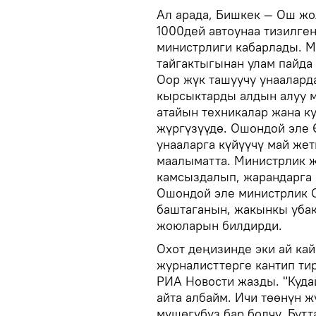
Ал арада, Бишкек — Ош жо
1000дей автоунаа тизилге
министрлиги кабарлады. М
тайгактыгынан улам пайда 
Оор жүк ташуучу унаалард
кырсыктарды алдын алуу 
атайын техникалар жана к
жүргүзүүдө. Ошондой эле 
унааларга күйүүчү май жет
маалыматта. Министрлик 
камсыздалып, жарандарга
Ошондой эле министрлик 
баштаганын, жакынкы убак
жоюларын билдирди.
Охот деңизинде эки ай ка
журналисттерге кантип ти
РИА Новости жазды. "Куда
айта албайм. Ичи төөнүн ж
мүшөгүбүз бар болчу. Бутт