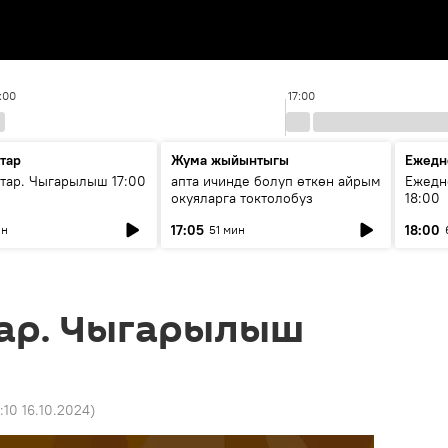
:00
17:00
тар
Жума жыйынтыгы
Ежедн
ар. Чыгарылыш 17:00
апта ичинде болуп өткөн айрым
Ежедн
окуяларга токтолобуз
18:00
17:05
18:00
ин
51 мин
ар. Чыгарылыш
:10 16.10.2024
)