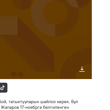
бой, татыктууларын шайлоо керек. Бул
 Жапаров 17-ноябрга белгиленген