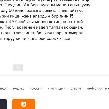
ен Пичугин. Ал бир тууганы менен анын уулу
 өзү 50 килограммга арыктаганын айтты.
 эки киши жана алардын биринин 15
кат 470" кайыгы менен кетип, көп өтпөй
. Тик учак менен издеп таппай коюшкан.
атканын жээгинен балыкчылар катамаран
н тирүү киши жана эки сөөк чыккан.
ЯСАТ
РАДИО
РОССИЯ
МИГРАЦИЯ
СПОРТ
ИНФОГРАФИ