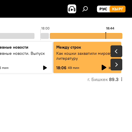
РУС
КЫРГ
18:00
18:44
1
евные новости
Между строк
евные новости. Выпуск
Как кошки захватили мировую
литературу
эфир
18:06
6 мин
49 мин
г. Бишкек
89.3