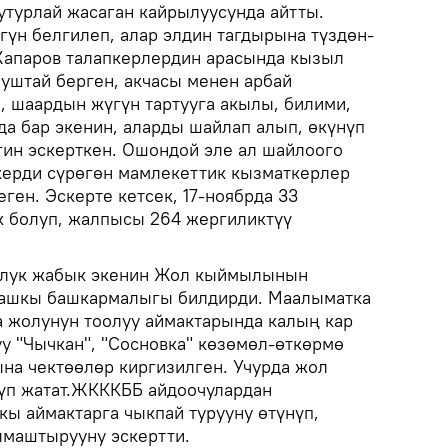
утурлай жасаган кайрылуусунда айтты.
үн белгилеп, алар элдин тагдырына түздөн-
 Жапаров талапкерлердин арасында кызыл
муштай берген, акчасы менен арбай
, шаардын жүгүн тартууга акылы, билими,
а бар экенин, аларды шайлап алып, өкүнүп
гин эскерткен. Ошондой эле ал шайлоого
керди сүрөгөн мамлекеттик кызматкерлер
ген. Эскерте кетсек, 17-ноябрда 33
к болуп, жалпысы 264 жергиликтүү
олук жабык экенин Жол кыймылынын
башкы башкармалыгы билдирди. Маалыматка
 жолунун тоолуу аймактарында калың кар
 "Чычкан", "Сосновка" көзөмөл-өткөрмө
а чектөөлөр киргизилген. Учурда жол
үп жатат.ЖКККББ айдоочулардан
ы аймактарга чыкпай турууну өтүнүп,
лмаштырууну эскертти.