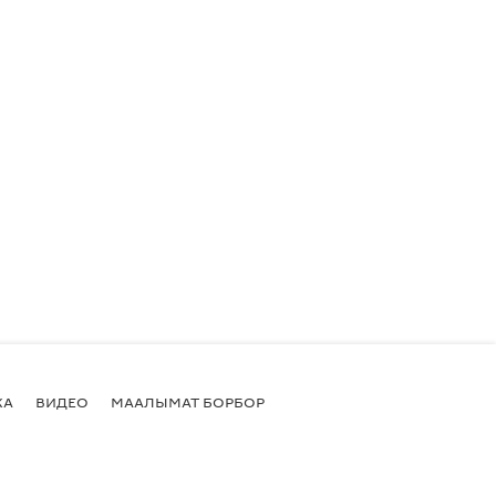
КА
ВИДЕО
МААЛЫМАТ БОРБОР