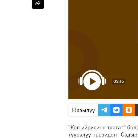
03:15
Жазылуу
"Кол ийрисине тартат" бол
тууралуу президент Садыр