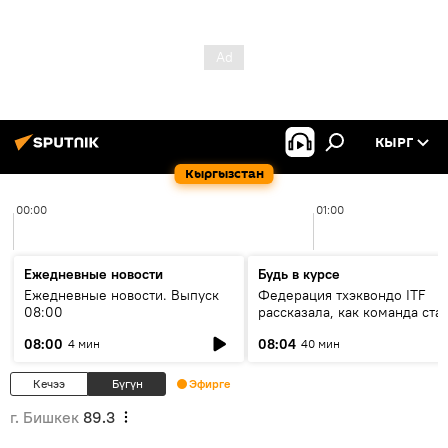
КЫРГ
Кыргызстан
00:00
01:00
Ежедневные новости
Будь в курсе
Ежедневные новости. Выпуск
Федерация тхэквондо ITF
08:00
рассказала, как команда ста
жертвой мошенников
08:00
08:04
4 мин
40 мин
Кечээ
Бүгүн
Эфирге
г. Бишкек
89.3