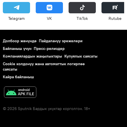
Telegram
VK
ТikТоk
Rutube
Долбоор жөнүндө
Пайдалануу эрежелери
Байланыш үчүн
Пресс-релиздер
Компаниялардын жаңылыктары
Купуялык саясаты
Cookie колдонуу жана автоматтык логирлөө
саясаты
Кайра байланыш
© 2026 Sputnik Бардык укуктар корголгон. 18+