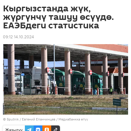
Кыргызстанда жүк,
жүргүнчү ташуу өсүүдө.
ЕАЭБдеги статистика
09:12 14.10.2024
©
Sputnik
/ Евгений Епанчинцев
/
Медиабанкка өтүү
Жазылуу