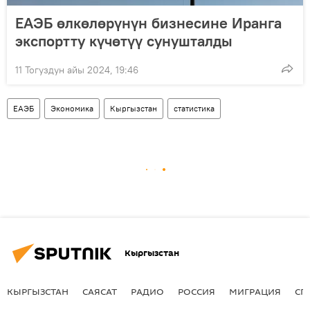
ЕАЭБ өлкөлөрүнүн бизнесине Иранга
экспортту күчөтүү сунушталды
11 Тогуздун айы 2024, 19:46
ЕАЭБ
Экономика
Кыргызстан
статистика
Кыргызстан
КЫРГЫЗСТАН
САЯСАТ
РАДИО
РОССИЯ
МИГРАЦИЯ
СП