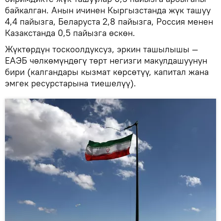
байкалган. Анын ичинен Кыргызстанда жүк ташуу
4,4 пайызга, Беларуста 2,8 пайызга, Россия менен
Казакстанда 0,5 пайызга өскөн.
Жүктөрдүн тоскоолдуксуз, эркин ташылышы —
ЕАЭБ чөлкөмүндөгү төрт негизги макулдашуунун
бири (калгандары кызмат көрсөтүү, капитал жана
эмгек ресурстарына тиешелүү).