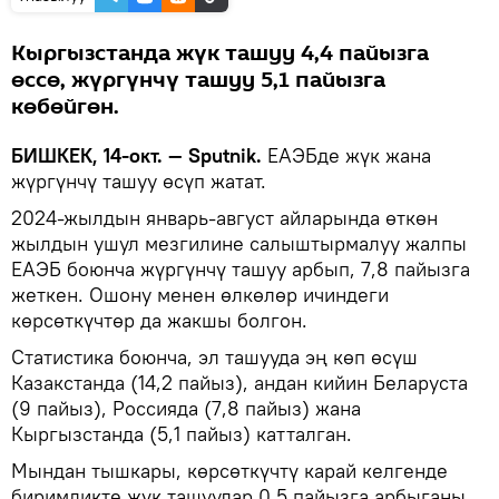
Кыргызстанда жүк ташуу 4,4 пайызга
өссө, жүргүнчү ташуу 5,1 пайызга
көбөйгөн.
БИШКЕК, 14-окт. — Sputnik.
ЕАЭБде жүк жана
жүргүнчү ташуу өсүп жатат.
2024-жылдын январь-август айларында өткөн
жылдын ушул мезгилине салыштырмалуу жалпы
ЕАЭБ боюнча жүргүнчү ташуу арбып, 7,8 пайызга
жеткен. Ошону менен өлкөлөр ичиндеги
көрсөткүчтөр да жакшы болгон.
Статистика боюнча, эл ташууда эң көп өсүш
Казакстанда (14,2 пайыз), андан кийин Беларуста
(9 пайыз), Россияда (7,8 пайыз) жана
Кыргызстанда (5,1 пайыз) катталган.
Мындан тышкары, көрсөткүчтү карай келгенде
биримдикте жүк ташуулар 0,5 пайызга арбыганы