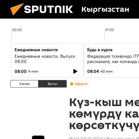
Кыргызстан
00:00
01:00
Ежедневные новости
Будь в курсе
Ежедневные новости. Выпуск
Федерация тхэквондо IT
08:00
рассказала, как команда 
жертвой мошенников
08:00
08:04
4 мин
40 мин
Кечээ
Бүгүн
Эфирге
Күз-кыш ме
көмүрдү к
көрсөткүч
15:04 09.10.2024
(Жаңыртылды:
1