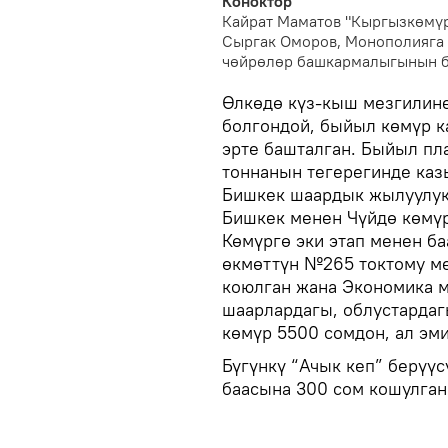
Коноктор
Кайрат Маматов "Кыргызкөмү
Сыргак Оморов, Монополияга
чөйрөлөр башкармалыгынын 
Өлкөдө күз-кыш мезгилине
болгондой, быйыл көмүр 
эрте башталган. Быйыл пл
тоннанын тегерегинде каз
Бишкек шаардык жылуулук 
Бишкек менен Чүйдө көмүр 
Көмүргө эки этап менен б
өкмөттүн №265 токтому м
коюлган жана Экономика 
шаарлардагы, облустардагы
көмүр 5500 сомдон, ал эм
Бүгүнкү “Ачык кеп” берүү
баасына 300 сом кошулга