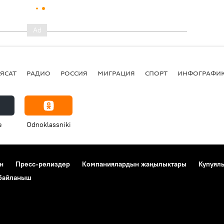
ЯСАТ
РАДИО
РОССИЯ
МИГРАЦИЯ
СПОРТ
ИНФОГРАФИ
e
Odnoklassniki
н
Пресс-релиздер
Компаниялардын жаңылыктары
Купуял
 байланыш