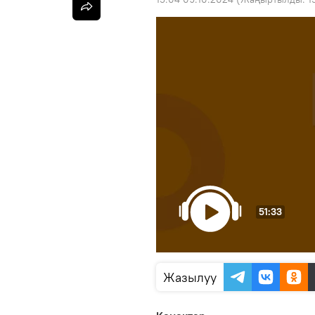
51:33
Жазылуу