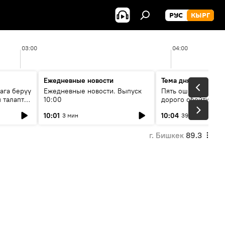
РУС
КЫРГ
03:00
04:00
Ежедневные новости
Тема дня
ага берүү
Ежедневные новости. Выпуск
Пять ошибок котор
 талаптар
10:00
дорого обойтись п
жилья
10:01
10:04
3 мин
39 мин
г. Бишкек
89.3