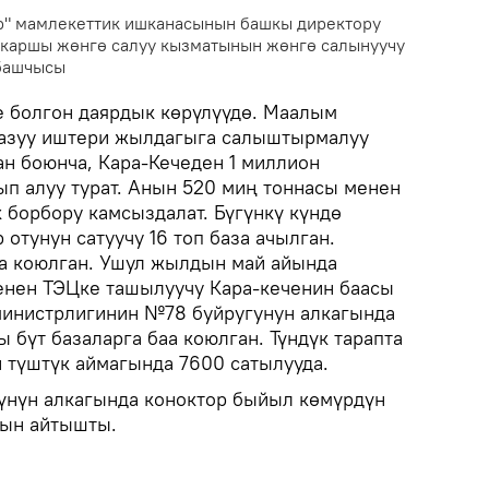
р" мамлекеттик ишканасынын башкы директору
 каршы жөнгө салуу кызматынын жөнгө салынуучу
башчысы
 болгон даярдык көрүлүүдө. Маалым
казуу иштери жылдагыга салыштырмалуу
ан боюнча, Кара-Кечеден 1 миллион
ып алуу турат. Анын 520 миң тоннасы менен
борбору камсыздалат. Бүгүнкү күндө
отунун сатуучу 16 топ база ачылган.
аа коюлган. Ушул жылдын май айында
енен ТЭЦке ташылуучу Кара-кеченин баасы
министрлигинин №78 буйругунун алкагында
 бүт базаларга баа коюлган. Түндүк тарапта
и түштүк аймагында 7600 сатылууда.
сүнүн алкагында коноктор быйыл көмүрдүн
нын айтышты.