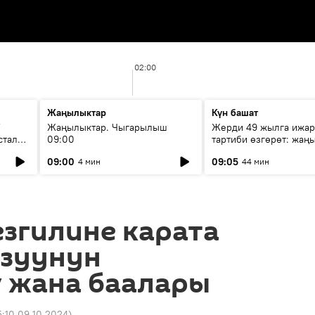
02:00
Жаңылыктар
Күн башат
F
Жаңылыктар. Чыгарылыш
Жерди 49 жылга ижар
стала
09:00
тартиби өзгөрөт: жаңы
эмнени көздөйт?
09:00
09:05
4 мин
44 мин
згилине карата
азуунун
ү жана баалары
5:10 09.10.2024
)