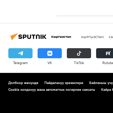
Кыргызстан
КЫРГЫЗСТАН
СА
Telegram
VK
ТikТоk
Rutub
Долбоор жөнүндө
Пайдалануу эрежелери
Байланыш үчү
Cookie колдонуу жана автоматтык логирлөө саясаты
Кайра