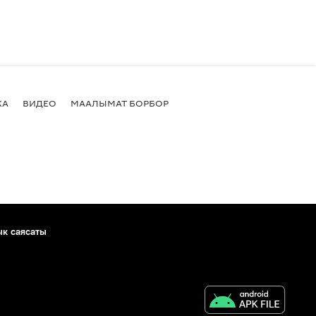
КА
ВИДЕО
МААЛЫМАТ БОРБОР
ык саясаты