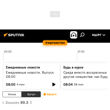
КЫРГ
Кыргызстан
00:00
01:00
Ежедневные новости
Будь в курсе
Ежедневные новости. Выпуск
Среда вместо воскресенья и
08:00
другие новшества: как будут
проходить выборы в КР?
08:00
08:04
4 мин
38 мин
Кечээ
Бүгүн
Эфирге
г. Бишкек
89.3