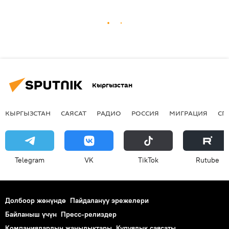
Кыргызстан
КЫРГЫЗСТАН
САЯСАТ
РАДИО
РОССИЯ
МИГРАЦИЯ
СП
Telegram
VK
ТikТоk
Rutube
Долбоор жөнүндө
Пайдалануу эрежелери
Байланыш үчүн
Пресс-релиздер
Компаниялардын жаңылыктары
Купуялык саясаты