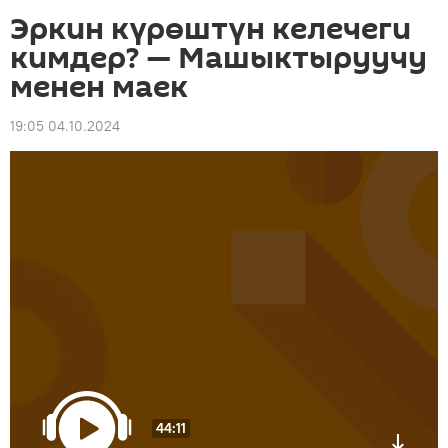
Эркин күрөштүн келечеги
кимдер? — Машыктыруучу
менен маек
19:05 04.10.2024
44:11