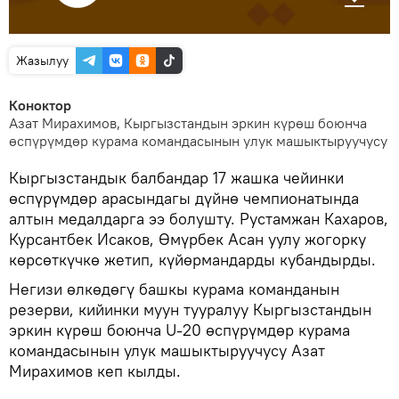
Жазылуу
Коноктор
Азат Мирахимов, Кыргызстандын эркин күрөш боюнча
өспүрүмдөр курама командасынын улук машыктыруучусу
Кыргызстандык балбандар 17 жашка чейинки
өспүрүмдөр арасындагы дүйнө чемпионатында
алтын медалдарга ээ болушту. Рустамжан Кахаров,
Курсантбек Исаков, Өмүрбек Асан уулу жогорку
көрсөткүчкө жетип, күйөрмандарды кубандырды.
Негизи өлкөдөгү башкы курама команданын
резерви, кийинки муун тууралуу Кыргызстандын
эркин күрөш боюнча U-20 өспүрүмдөр курама
командасынын улук машыктыруучусу Азат
Мирахимов кеп кылды.