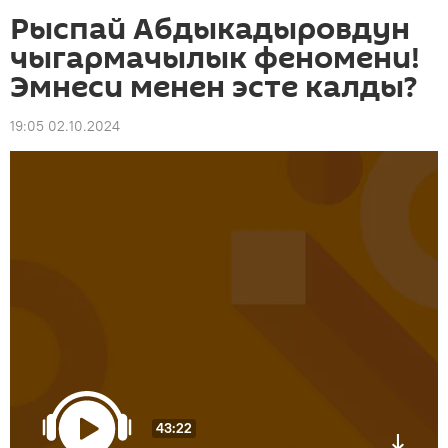
Рыспай Абдыкадыровдун
чыгармачылык феномени!
Эмнеси менен эсте калды?
19:05 02.10.2024
43:22