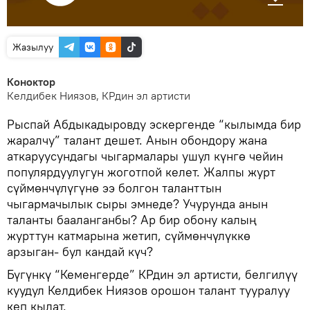
Жазылуу
Коноктор
Келдибек Ниязов, КРдин эл артисти
Рыспай Абдыкадыровду эскергенде “кылымда бир
жаралчу” талант дешет. Анын обондору жана
аткаруусундагы чыгармалары ушул күнгө чейин
популярдуулугун жоготпой келет. Жалпы журт
сүймөнчүлүгүнө ээ болгон таланттын
чыгармачылык сыры эмнеде? Учурунда анын
таланты бааланганбы? Ар бир обону калың
журттун катмарына жетип, сүймөнчүлүккө
арзыган- бул кандай күч?
Бүгүнкү “Кеменгерде” КРдин эл артисти, белгилүү
куудул Келдибек Ниязов орошон талант тууралуу
кеп кылат.