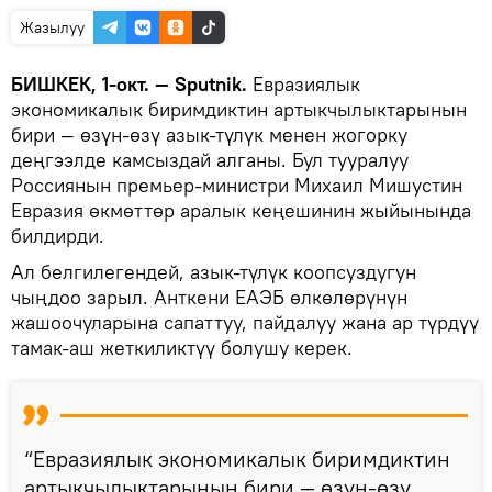
Жазылуу
БИШКЕК, 1-окт. — Sputnik.
Евразиялык
экономикалык биримдиктин артыкчылыктарынын
бири — өзүн-өзү азык-түлүк менен жогорку
деңгээлде камсыздай алганы. Бул тууралуу
Россиянын премьер-министри Михаил Мишустин
Евразия өкмөттөр аралык кеңешинин жыйынында
билдирди.
Ал белгилегендей, азык-түлүк коопсуздугун
чыңдоо зарыл. Анткени ЕАЭБ өлкөлөрүнүн
жашоочуларына сапаттуу, пайдалуу жана ар түрдүү
тамак-аш жеткиликтүү болушу керек.
“Евразиялык экономикалык биримдиктин
артыкчылыктарынын бири — өзүн-өзү