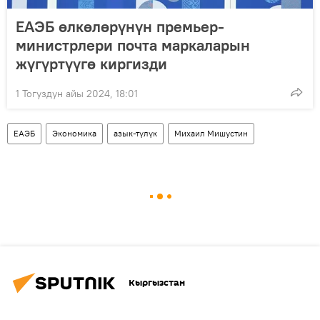
ЕАЭБ өлкөлөрүнүн премьер-
министрлери почта маркаларын
жүгүртүүгө киргизди
1 Тогуздун айы 2024, 18:01
ЕАЭБ
Экономика
азык-түлүк
Михаил Мишустин
Кыргызстан