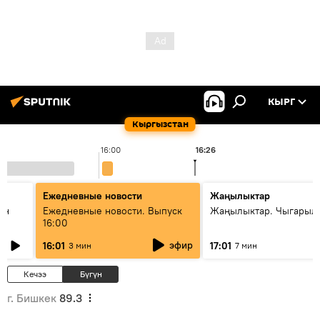
КЫРГ
Кыргызстан
16:00
16:26
1
Ежедневные новости
Жаңылыктар
ан
Ежедневные новости. Выпуск
Жаңылыктар. Чыгарыл
16:00
эфир
16:01
17:01
3 мин
7 мин
Кечээ
Бүгүн
г. Бишкек
89.3