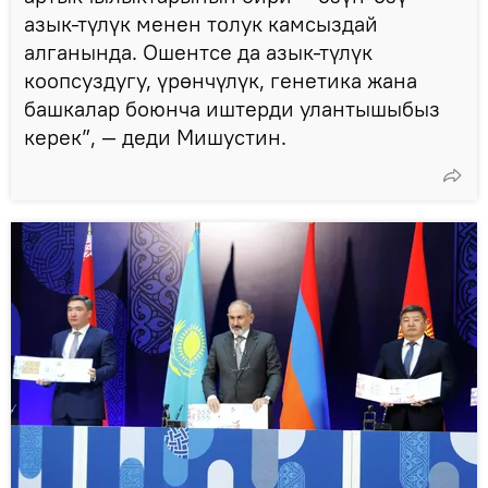
азык-түлүк менен толук камсыздай
алганында. Ошентсе да азык-түлүк
коопсуздугу, үрөнчүлүк, генетика жана
башкалар боюнча иштерди улантышыбыз
керек”, — деди Мишустин.