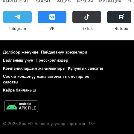
КЫРГЫЗСТАН
САЯСАТ
РАДИО
РОССИЯ
МИГРАЦИЯ
СП
Telegram
VK
ТikТоk
Rutube
Долбоор жөнүндө
Пайдалануу эрежелери
Байланыш үчүн
Пресс-релиздер
Компаниялардын жаңылыктары
Купуялык саясаты
Cookie колдонуу жана автоматтык логирлөө
саясаты
Кайра байланыш
© 2026 Sputnik Бардык укуктар корголгон. 18+