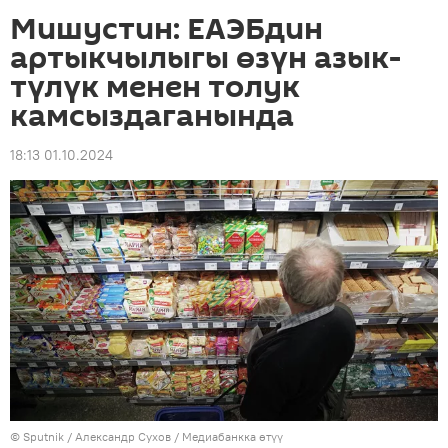
Мишустин: ЕАЭБдин
артыкчылыгы өзүн азык-
түлүк менен толук
камсыздаганында
18:13 01.10.2024
©
Sputnik
/ Александр Сухов
/
Медиабанкка өтүү