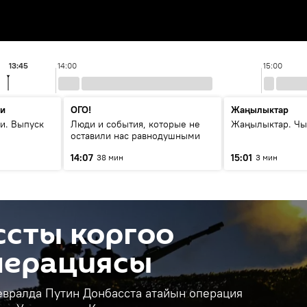
13:45
14:00
15:00
ти
ОГО!
Жаңылыктар
и. Выпуск
Люди и события, которые не
Жаңылыктар. Чы
оставили нас равнодушными
14:07
15:01
38 мин
3 мин
ссты коргоо
перациясы
евралда Путин Донбасста атайын операция