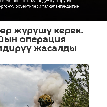
ги Украинанын Куралдуу күчтөрүнүн
коргонуу объектилери талкалангандыгын
өр жүрүшү керек.
йын операция
лдирүү жасалды