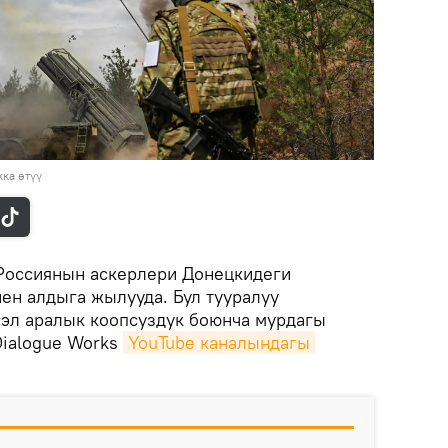
ка өтүү
Россиянын аскерлери Донецкидеги
ен алдыга жылууда. Бул тууралуу
эл аралык коопсуздук боюнча мурдагы
ialogue Works
YouTube каналындагы