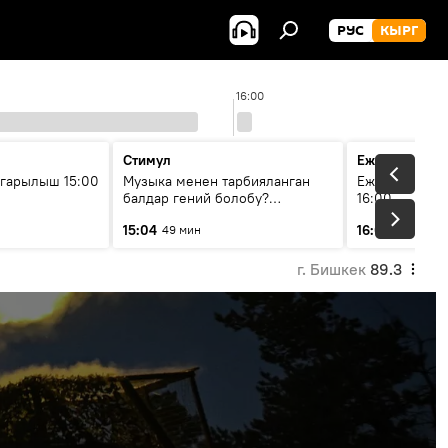
РУС
КЫРГ
16:00
Стимул
Ежедневные 
гарылыш 15:00
Музыка менен тарбияланган
Ежедневные н
балдар гений болобу?
16:00
Кыргыздын жашоосунда
15:04
16:01
49 мин
3 мин
музыканын орду
г. Бишкек
89.3