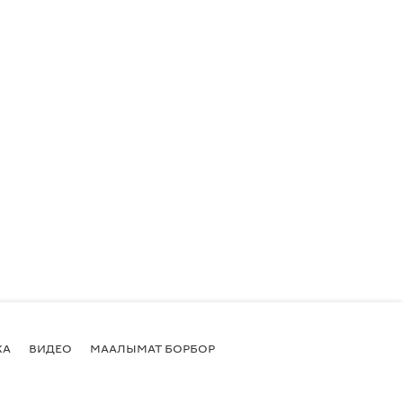
КА
ВИДЕО
МААЛЫМАТ БОРБОР