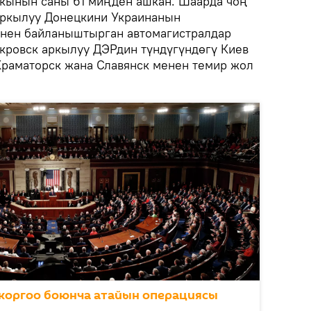
кынын саны 61 миңден ашкан. Шаарда чоң
 аркылуу Донецкини Украинанын
енен байланыштырган автомагистралдар
кровск аркылуу ДЭРдин түндүгүндөгү Киев
раматорск жана Славянск менен темир жол
коргоо боюнча атайын операциясы