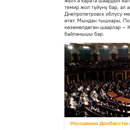
жылга карата шаардын кал
темир жол түйүнү бар, ал
Днепропетровск облусу м
өтөт. Мындан тышкары, По
көзөмөлдөгөн шаарлар — К
байланышы бар.
Россиянын Донбассты 