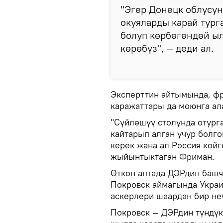
"Эгер Донецк облусун
окуяларды карай тург
болуп көрбөгөндөй ы
көрөбүз", — деди ал.
Эксперттин айтымында, ф
каражаттары да моюнга ал
"Сүйлөшүү столунда отург
кайтарып алган учур болг
керек жана ал Россия кой
жыйынтыктаган Фриман.
Өткөн аптада ДЭРдин баш
Покровск аймагында Украи
аскерлери шаардан бир не
Покровск — ДЭРдин түндүк