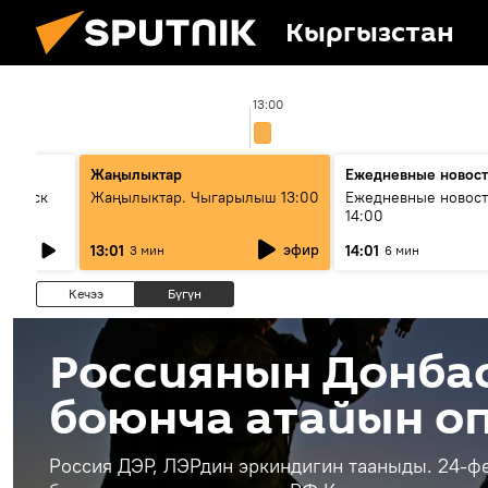
Кыргызстан
13:00
Жаңылыктар
Ежедневные новос
Выпуск
Жаңылыктар. Чыгарылыш 13:00
Ежедневные новост
14:00
эфир
13:01
14:01
3 мин
6 мин
Кечээ
Бүгүн
Россиянын Донба
боюнча атайын о
Россия ДЭР, ЛЭРдин эркиндигин тааныды. 24-ф