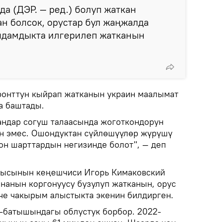
да (ДЭР. — ред.) болуп жаткан
ан болсок, орустар бул жаңжалда
лдамдыкта илгерилеп жатканын
ронттун кыйрап жатканын украин маалымат
а баштады.
андар согуш талаасында жоготкондорун
он эмес. Ошондуктан сүйлөшүүлөр жүрүшү
гон шарттардын негизинде болот", — деп
чысынын кеңешчиси Игорь Кимаковский
нанын коргонуусу бузулуп жатканын, орус
че чакырым алыстыкта экенин билдирген.
-батышындагы облустук борбор. 2022-