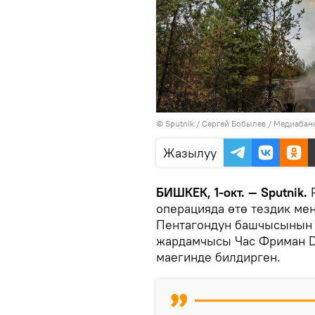
©
Sputnik
/ Сергей Бобылев
/
Медиабанк
Жазылуу
БИШКЕК, 1-окт. — Sputnik.
операцияда өтө тездик мен
Пентагондун башчысынын 
жардамчысы Час Фриман D
маегинде билдирген.