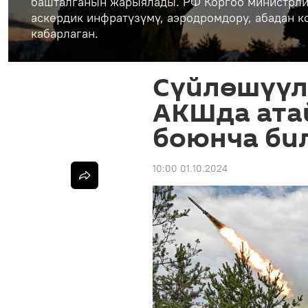
башталганын жарыялады. РФ Коргоо министрли
аскердик инфратүзүмү, аэродромдору, абадан 
кабарлаган.
Сүйлөшүүл
АКШда ата
боюнча би
10:00 01.10.2024