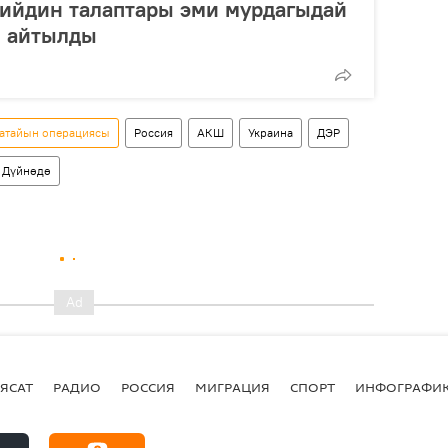
кийдин талаптары эми мурдагыдай
ы айтылды
 атайын операциясы
Россия
АКШ
Украина
ДЭР
Дүйнөдө
ЯСАТ
РАДИО
РОССИЯ
МИГРАЦИЯ
СПОРТ
ИНФОГРАФИ