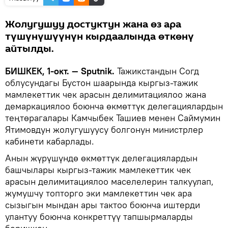
Жолугушуу достуктун жана өз ара
түшүнүшүүнүн кырдаалында өткөнү
айтылды.
БИШКЕК, 1-окт. — Sputnik.
Тажикстандын Согд
облусундагы Бустон шаарында кыргыз-тажик
мамлекеттик чек арасын делимитациялоо жана
демаркациялоо боюнча өкмөттүк делегациялардын
теңтөрагалары Камчыбек Ташиев менен Саймумин
Ятимовдун жолугушуусу болгонун министрлер
кабинети кабарлады.
Анын жүрүшүндө өкмөттүк делегациялардын
башчылары кыргыз-тажик мамлекеттик чек
арасын делимитациялоо маселелерин талкуулап,
жумушчу топторго эки мамлекеттин чек ара
сызыгын мындан ары тактоо боюнча иштерди
улантуу боюнча конкреттүү тапшырмаларды