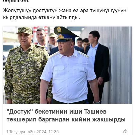
беришкен.
Жолугушуу достуктун жана өз ара түшүнүшүүнүн
кырдаалында өткөнү айтылды.
"Достук" бекетинин иши Ташиев
текшерип баргандан кийин жакшырды
1 Тогуздун айы 2024, 12:35