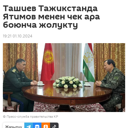
Ташиев Тажикстанда
Ятимов менен чек ара
боюнча жолукту
19:21 01.10.2024
©
Пресс-служба правительства КР
Жазылуу