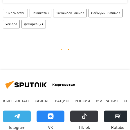
Кыргызстан
Тажикстан
Камчыбек Ташиев
Саймумин Ятимов
чек ара
демаркация
Кыргызстан
КЫРГЫЗСТАН
САЯСАТ
РАДИО
РОССИЯ
МИГРАЦИЯ
СП
Telegram
VK
ТikТоk
Rutube