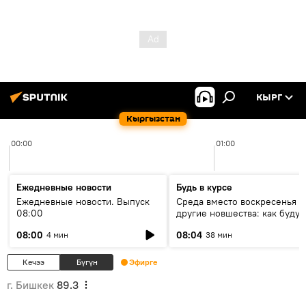
КЫРГ
Кыргызстан
00:00
01:00
Ежедневные новости
Будь в курсе
Ежедневные новости. Выпуск
Среда вместо воскресенья и
08:00
другие новшества: как будут
проходить выборы в КР?
08:00
08:04
4 мин
38 мин
Кечээ
Бүгүн
Эфирге
г. Бишкек
89.3