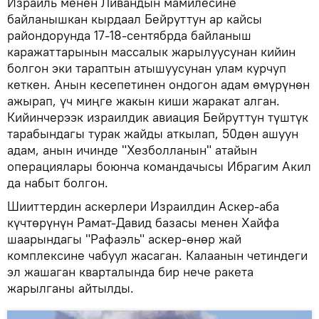
Израиль менен Ливандын мамилесине
байланышкан кырдаал Бейруттун ар кайсы
райондорунда 17-18-сентябрда байланыш
каражаттарынын массалык жарылуусунан кийин
болгон эки тараптын атышуусунан улам курчуп
кеткен. Анын кесепетинен ондогон адам өмүрүнөн
ажырап, үч миңге жакын киши жаракат алган.
Кийинчерээк израилдик авиация Бейруттун түштүк
тарабындагы турак жайды аткылап, 50дөн ашуун
адам, анын ичинде "Хезболланын" атайын
операциялары боюнча командачысы Ибрагим Акил
да набыт болгон.
Шииттердин аскерлери Израилдин Аскер-аба
күчтөрүнүн Рамат-Давид базасы менен Хайфа
шаарындагы "Рафаэль" аскер-өнөр жай
комплексине чабуул жасаган. Калаанын четиндеги
эл жашаган кварталында бир нече ракета
жарылганы айтылды.