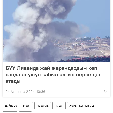
БУУ Ливанда жай жарандардын көп
санда өлүшүн кабыл алгыс нерсе деп
атады
24 Аяк оона 2024, 10:36
Дүйнөдө
Иран
Израиль
Ливан
Жакынкы Чыгыш