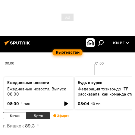
КЫРГ
Кыргызстан
00:00
01:00
Ежедневные новости
Будь в курсе
Ежедневные новости. Выпуск
Федерация тхэквондо ITF
08:00
рассказала, как команда ста
жертвой мошенников
08:00
08:04
4 мин
40 мин
Кечээ
Бүгүн
Эфирге
г. Бишкек
89.3