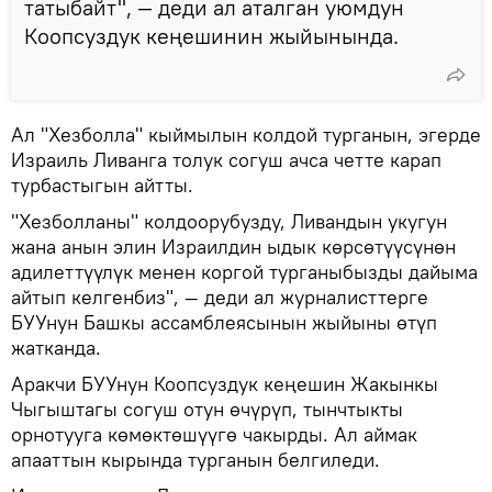
татыбайт", — деди ал аталган уюмдун
Коопсуздук кеңешинин жыйынында.
Ал "Хезболла" кыймылын колдой турганын, эгерде
Израиль Ливанга толук согуш ачса четте карап
турбастыгын айтты.
"Хезболланы" колдоорубузду, Ливандын укугун
жана анын элин Израилдин ыдык көрсөтүүсүнөн
адилеттүүлүк менен коргой турганыбызды дайыма
айтып келгенбиз", — деди ал журналисттерге
БУУнун Башкы ассамблеясынын жыйыны өтүп
жатканда.
Аракчи БУУнун Коопсуздук кеңешин Жакынкы
Чыгыштагы согуш отун өчүрүп, тынчтыкты
орнотууга көмөктөшүүгө чакырды. Ал аймак
апааттын кырында турганын белгиледи.