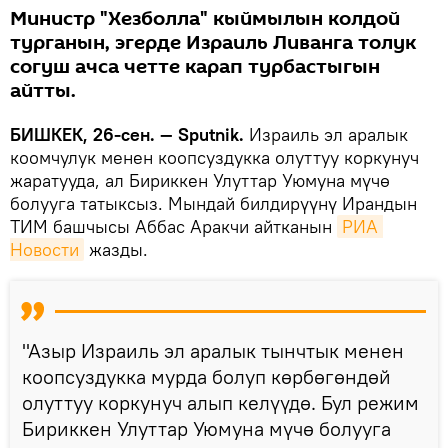
Министр "Хезболла" кыймылын колдой
турганын, эгерде Израиль Ливанга толук
согуш ачса четте карап турбастыгын
айтты.
БИШКЕК, 26-сен. — Sputnik.
Израиль эл аралык
коомчулук менен коопсуздукка олуттуу коркунуч
жаратууда, ал Бириккен Улуттар Уюмуна мүчө
болууга татыксыз. Мындай билдирүүнү Ирандын
ТИМ башчысы Аббас Аракчи айтканын
РИА 
Новости
жазды.
"Азыр Израиль эл аралык тынчтык менен
коопсуздукка мурда болуп көрбөгөндөй
олуттуу коркунуч алып келүүдө. Бул режим
Бириккен Улуттар Уюмуна мүчө болууга