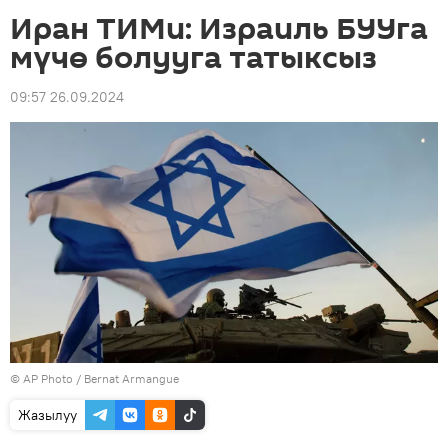
Иран ТИМи: Израиль БУУга
мүчө болууга татыксыз
09:57 26.09.2024
©
AP Photo
/ Bernat Armangue
Жазылуу