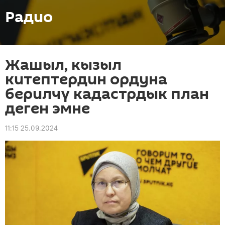
Радио
Жашыл, кызыл
китептердин ордуна
берилчү кадастрдык план
деген эмне
11:15 25.09.2024