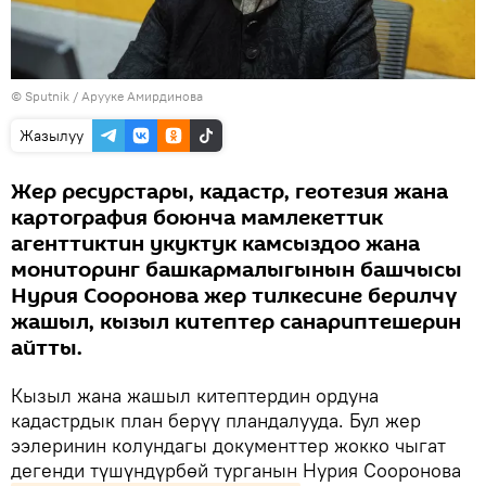
©
Sputnik
/ Арууке Амирдинова
Жазылуу
Жер ресурстары, кадастр, геотезия жана
картография боюнча мамлекеттик
агенттиктин укуктук камсыздоо жана
мониторинг башкармалыгынын башчысы
Нурия Сооронова жер тилкесине берилчү
жашыл, кызыл китептер санариптешерин
айтты.
Кызыл жана жашыл китептердин ордуна
кадастрдык план берүү пландалууда. Бул жер
ээлеринин колундагы документтер жокко чыгат
дегенди түшүндүрбөй турганын Нурия Сооронова