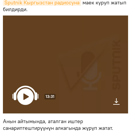
Sputnik Кыргызстан радиосуна
маек куруп жатып
билдирди.
13:31
Анын айтымында, аталган иштер
санариптештирүүнүн алкагында жүрүп жатат.