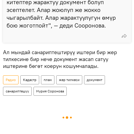
китептер жарактуу документ болуп
эсептелет. Алар жоюлуп же жокко
чыгарылбайт. Алар жарактуулугун өмүр
бою жоготпойт", — деди Сооронова.
Ал мындай санариптештирүү иштери бир жер
тилкесине бир нече документ жасап сатуу
иштерине бөгөт коерун кошумчалады.
Радио
Кадастр
план
жер тилкеси
документ
санариптешүү
Нурия Соронова