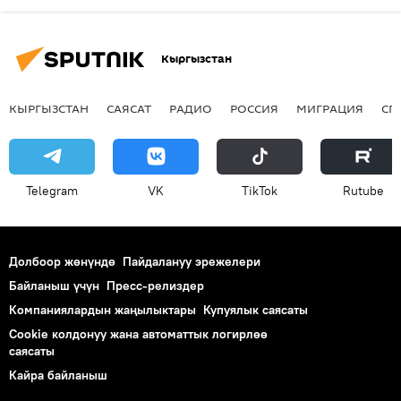
Кыргызстан
КЫРГЫЗСТАН
САЯСАТ
РАДИО
РОССИЯ
МИГРАЦИЯ
СП
Telegram
VK
ТikТоk
Rutube
Долбоор жөнүндө
Пайдалануу эрежелери
Байланыш үчүн
Пресс-релиздер
Компаниялардын жаңылыктары
Купуялык саясаты
Cookie колдонуу жана автоматтык логирлөө
саясаты
Кайра байланыш