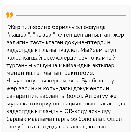
"Жер тилкесине берилчү эл оозунда
"жашыл", "кызыл" китеп деп айтылган, жер
ээлигин тастыктаган документтердин
кадастрдык планы түзүлөт. Мыйзам өтүп
калса кандай эрежелерди өзүнө камтый
турганын кошумча мыйзамдык актылар
менен иштеп чыгып, бекитебиз.
Чочулоонун эч кереги жок. Бул болгону
жер ээсинин колундагы документтин
санариптик варианты болот. Ал сатуу же
мураска өткөрүү операцияларын жасаганда
кадастрдык пландын QR-коду аркылуу
бардык маалыматтарга ээ боло алат. Ошол
эле убакта колундагы жашыл, кызыл