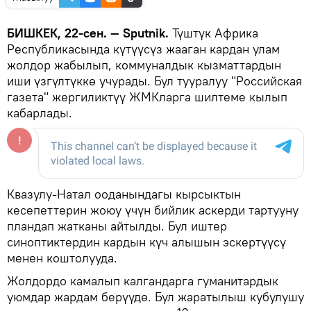
БИШКЕК, 22-сен. — Sputnik.
Түштүк Африка
Республикасында күтүүсүз жааган кардан улам
жолдор жабылып, коммуналдык кызматтардын
иши үзгүлтүккө учурады. Бул тууралуу "Российская
газета" жергиликтүү ЖМКларга шилтеме кылып
кабарлады.
Квазулу-Натал ооданындагы кырсыктын
кесепеттерин жоюу үчүн бийлик аскерди тартууну
пландап жатканы айтылды. Бул иштер
синоптиктердин кардын күч алышын эскертүүсү
менен коштолууда.
Жолдордо камалып калгандарга гуманитардык
уюмдар жардам берүүдө. Бул жаратылыш кубулушу