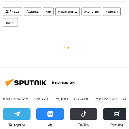
Дүйнөдө
Африка
кар
жаратылыш
экология
кырсык
армия
Кыргызстан
КЫРГЫЗСТАН
САЯСАТ
РАДИО
РОССИЯ
МИГРАЦИЯ
СП
Telegram
VK
ТikТоk
Rutube