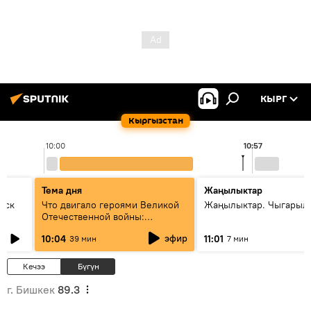
КЫРГ
Кыргызстан
10:00
10:57
Тема дня
Жаңылыктар
уск
Что двигало героями Великой
Жаңылыктар. Чыгарылы
Отечественной войны:
вспоминая Чолпонбая
эфир
10:04
11:01
39 мин
7 мин
Тулебердиева
Кечээ
Бүгүн
г. Бишкек
89.3