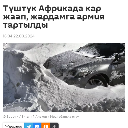
Түштүк Африкада кар
жаап, жардамга армия
тартылды
18:34 22.09.2024
©
Sputnik
/ Виталий Аньков
/
Медиабанкка өтүү
Жазылуу