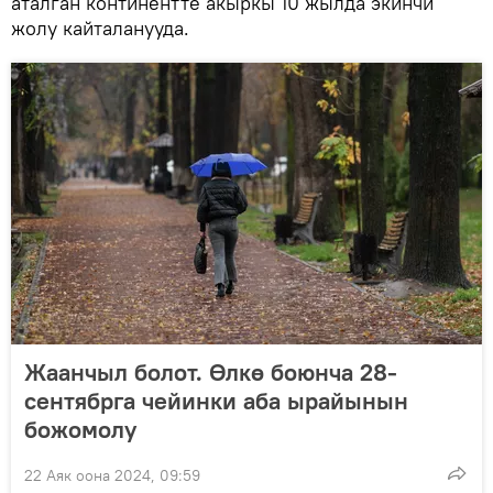
аталган континентте акыркы 10 жылда экинчи
жолу кайталанууда.
Жаанчыл болот. Өлкө боюнча 28-
сентябрга чейинки аба ырайынын
божомолу
22 Аяк оона 2024, 09:59