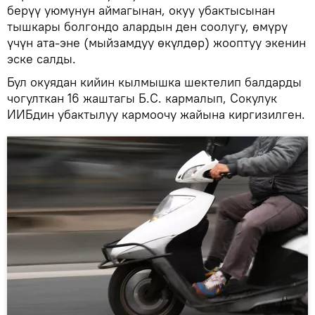
берүү уюмунун аймагынан, окуу убактысынан
тышкары болгондо алардын ден соолугу, өмүрү
үчүн ата-эне (мыйзамдуу өкүлдөр) жооптуу экенин
эске салды.
Бул окуядан кийин кылмышка шектелип балдарды
чогулткан 16 жаштагы Б.С. кармалып, Сокулук
ИИБдин убактылуу кармоочу жайына киргизилген.