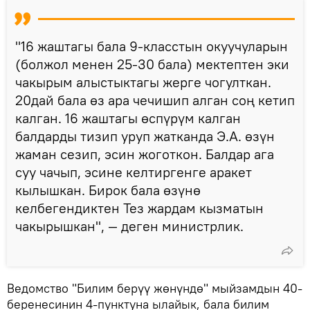
"16 жаштагы бала 9-класстын окуучуларын
(болжол менен 25-30 бала) мектептен эки
чакырым алыстыктагы жерге чогулткан.
20дай бала өз ара чечишип алган соң кетип
калган. 16 жаштагы өспүрүм калган
балдарды тизип уруп жатканда Э.А. өзүн
жаман сезип, эсин жоготкон. Балдар ага
суу чачып, эсине келтиргенге аракет
кылышкан. Бирок бала өзүнө
келбегендиктен Тез жардам кызматын
чакырышкан", — деген министрлик.
Ведомство "Билим берүү жөнүндө" мыйзамдын 40-
беренесинин 4-пунктуна ылайык, бала билим