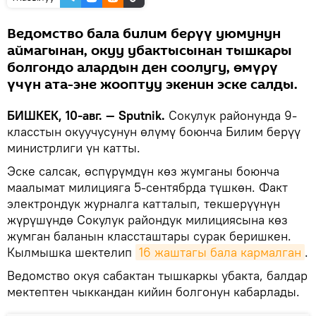
Ведомство бала билим берүү уюмунун
аймагынан, окуу убактысынан тышкары
болгондо алардын ден соолугу, өмүрү
үчүн ата-эне жооптуу экенин эске салды.
БИШКЕК, 10-авг. — Sputnik.
Сокулук районунда 9-
класстын окуучусунун өлүмү боюнча Билим берүү
министрлиги үн катты.
Эске салсак, өспүрүмдүн көз жумганы боюнча
маалымат милицияга 5-сентябрда түшкөн. Факт
электрондук журналга катталып, текшерүүнүн
жүрүшүндө Сокулук райондук милициясына көз
жумган баланын классташтары сурак беришкен.
Кылмышка шектелип
16 жаштагы бала кармалган
.
Ведомство окуя сабактан тышкаркы убакта, балдар
мектептен чыккандан кийин болгонун кабарлады.