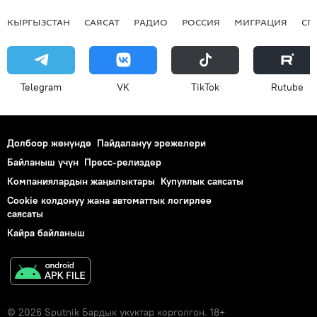
КЫРГЫЗСТАН
САЯСАТ
РАДИО
РОССИЯ
МИГРАЦИЯ
СП
Telegram
VK
ТikТоk
Rutube
Долбоор жөнүндө
Пайдалануу эрежелери
Байланыш үчүн
Пресс-релиздер
Компаниялардын жаңылыктары
Купуялык саясаты
Cookie колдонуу жана автоматтык логирлөө
саясаты
Кайра байланыш
© 2026 Sputnik Бардык укуктар корголгон. 18+