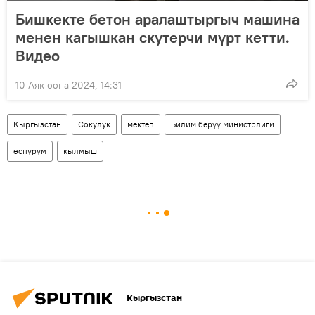
Бишкекте бетон аралаштыргыч машина
менен кагышкан скутерчи мүрт кетти.
Видео
10 Аяк оона 2024, 14:31
Кыргызстан
Сокулук
мектеп
Билим берүү министрлиги
өспүрүм
кылмыш
Кыргызстан