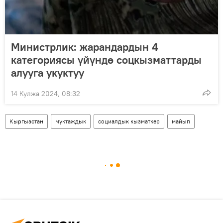
Министрлик: жарандардын 4
категориясы үйүндө соцкызматтарды
алууга укуктуу
14 Кулжа 2024, 08:32
Кыргызстан
муктаждык
социалдык кызматкер
майып