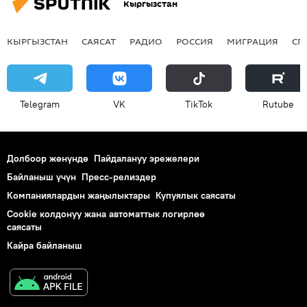
Кыргызстан
КЫРГЫЗСТАН
САЯСАТ
РАДИО
РОССИЯ
МИГРАЦИЯ
СП
Telegram
VK
ТikТоk
Rutube
Долбоор жөнүндө
Пайдалануу эрежелери
Байланыш үчүн
Пресс-релиздер
Компаниялардын жаңылыктары
Купуялык саясаты
Cookie колдонуу жана автоматтык логирлөө
саясаты
Кайра байланыш