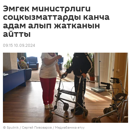
Эмгек министрлиги
соцкызматтарды канча
адам алып жатканын
айтты
09:15 10.09.2024
©
Sputnik
/ Сергей Пивоваров
/
Медиабанкка өтүү