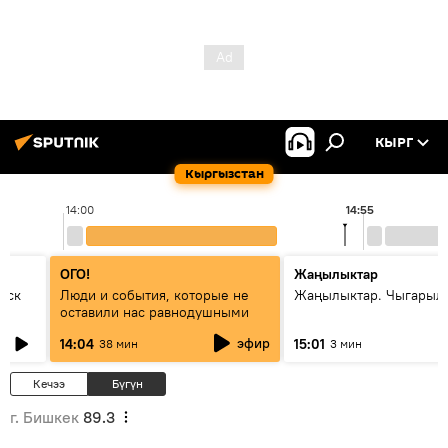
КЫРГ
Кыргызстан
14:00
14:55
ОГО!
Жаңылыктар
уск
Люди и события, которые не
Жаңылыктар. Чыгарыл
оставили нас равнодушными
эфир
14:04
15:01
38 мин
3 мин
Кечээ
Бүгүн
г. Бишкек
89.3