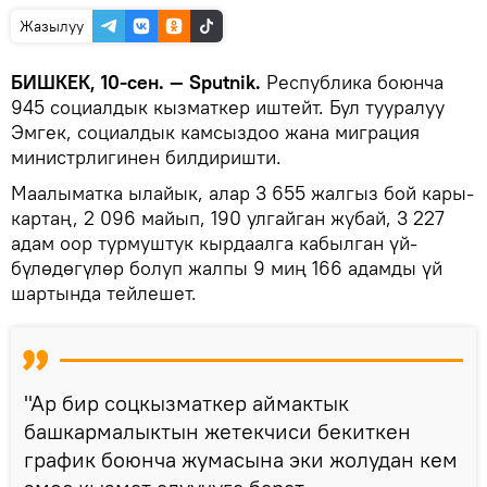
Жазылуу
БИШКЕК, 10-сен. — Sputnik.
Республика боюнча
945 социалдык кызматкер иштейт. Бул тууралуу
Эмгек, социалдык камсыздоо жана миграция
министрлигинен билдиришти.
Маалыматка ылайык, алар 3 655 жалгыз бой кары-
картаң, 2 096 майып, 190 улгайган жубай, 3 227
адам оор турмуштук кырдаалга кабылган үй-
бүлөдөгүлөр болуп жалпы 9 миң 166 адамды үй
шартында тейлешет.
"Ар бир соцкызматкер аймактык
башкармалыктын жетекчиси бекиткен
график боюнча жумасына эки жолудан кем