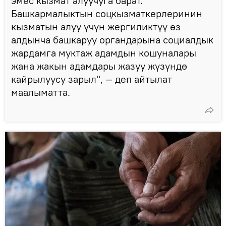
эмес кызмат алуучуга барат.
Башкармалыктын соцкызматкерлеринин
кызматын алуу үчүн жергиликтүү өз
алдынча башкаруу органдарына социалдык
жардамга муктаж адамдын кошуналары
жана жакын адамдары жазуу жүзүндө
кайрылуусу зарыл", — деп айтылат
маалыматта.