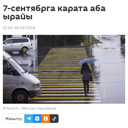
7-сентябрга карата аба
ырайы
21:04 06.09.2024
©
Sputnik / Табылды Кадырбеков
Жазылуу