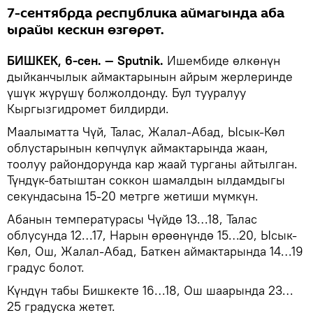
7-сентябрда республика аймагында аба
ырайы кескин өзгөрөт.
БИШКЕК, 6-сен. — Sputnik.
Ишембиде өлкөнүн
дыйканчылык аймактарынын айрым жерлеринде
үшүк жүрүшү болжолдонду. Бул тууралуу
Кыргызгидромет билдирди.
Маалыматта Чүй, Талас, Жалал-Абад, Ысык-Көл
облустарынын көпчүлүк аймактарында жаан,
тоолуу райондорунда кар жаай турганы айтылган.
Түндүк-батыштан соккон шамалдын ылдамдыгы
секундасына 15-20 метрге жетиши мүмкүн.
Абанын температурасы Чүйдө 13…18, Талас
облусунда 12…17, Нарын өрөөнүндө 15…20, Ысык-
Көл, Ош, Жалал-Абад, Баткен аймактарында 14…19
градус болот.
Күндүн табы Бишкекте 16…18, Ош шаарында 23…
25 градуска жетет.