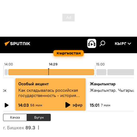
КЫРГ
Кыргызстан
14:00
14:29
15:00
Особый акцент
Жаңылыктар
уск
Как складывалась российская
Жаңылыктар. Чыгарыл
государственность - история
России и геополитика Евразии
эфир
14:03
15:01
56 мин
7 мин
глазами аналитиков
Кечээ
Бүгүн
г. Бишкек
89.3