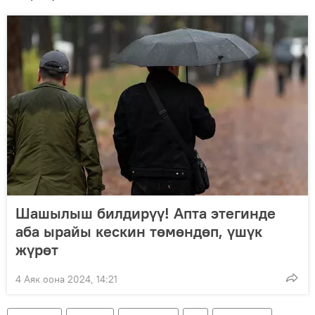
Шашылыш билдирүү! Апта этегинде
аба ырайы кескин төмөндөп, үшүк
жүрөт
4 Аяк оона 2024, 14:21