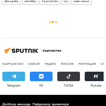
аба ырайы
сентябрь
Кыргызстан
күз
жаан-чачын
Кыргызстан
КЫРГЫЗСТАН
САЯСАТ
РАДИО
РОССИЯ
МИГРАЦИЯ
СП
Telegram
VK
ТikТоk
Rutube
Долбоор жөнүндө
Пайдалануу эрежелери