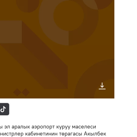
 эл аралык аэропорт куруу маселеси
министрлер кабинетинин төрагасы Акылбек