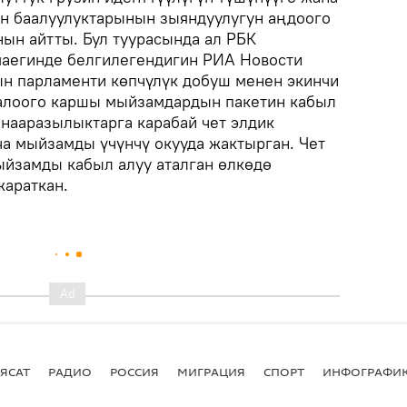
н баалуулуктарынын зыяндуулугун аңдоого
ын айтты. Бул туурасында ал РБК
маегинде белгилегендигин РИА Новости
ын парламенти көпчүлүк добуш менен экинчи
далоого каршы мыйзамдардын пакетин кабыл
 нааразылыктарга карабай чет элдик
а мыйзамды үчүнчү окууда жактырган. Чет
ыйзамды кабыл алуу аталган өлкөдө
араткан.
ЯСАТ
РАДИО
РОССИЯ
МИГРАЦИЯ
СПОРТ
ИНФОГРАФИ