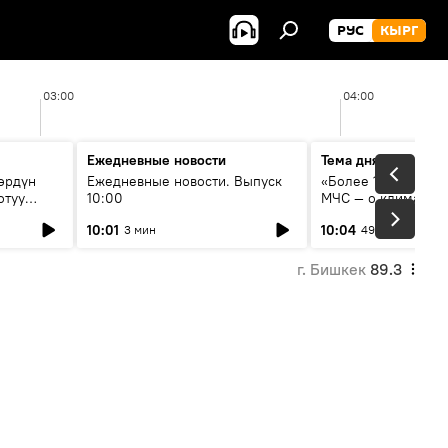
РУС
КЫРГ
03:00
04:00
Ежедневные новости
Тема дня
өрдүн
Ежедневные новости. Выпуск
«Более 1200 сёл в 
отуу
10:00
МЧС — о климате, 
системе оповещен
10:01
10:04
3 мин
49 мин
населения
г. Бишкек
89.3