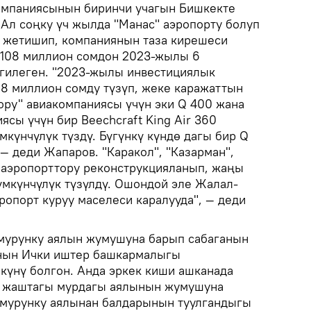
омпаниясынын биринчи учагын Бишкекте
.Ал соңку үч жылда "Манас" аэропорту болуп
 жетишип, компаниянын таза кирешеси
 108 миллион сомдон 2023-жылы 6
гилеген. "2023-жылы инвестициялык
68 миллион сомду түзүп, жеке каражаттын
ору" авиакомпаниясы үчүн эки Q 400 жана
ясы үчүн бир Beechcraft King Air 360
мкүнчүлүк түздү. Бүгүнкү күндө дагы бир Q
— деди Жапаров. "Каракол", "Казарман",
" аэропорттору реконструкцияланып, жаңы
үмкүнчүлүк түзүлдү. Ошондой эле Жалал-
ропорт куруу маселеси каралууда", — деди
мурунку аялын жумушуна барып сабаганын
анын Ички иштер башкармалыгы
 күнү болгон. Анда эркек киши ашканада
2 жаштагы мурдагы аялынын жумушуна
 мурунку аялынан балдарынын туулгандыгы