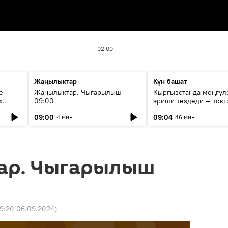
02:00
Жаңылыктар
Күн башат
е
Жаңылыктар. Чыгарылыш
Кыргызстанда мөңгүл
х
09:00
эриши тездеди — токт
мүмкүн эмеспи?
09:00
09:04
4 мин
46 мин
ар. Чыгарылыш
19:20 06.09.2024
)