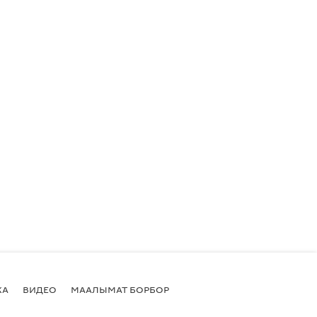
КА
ВИДЕО
МААЛЫМАТ БОРБОР