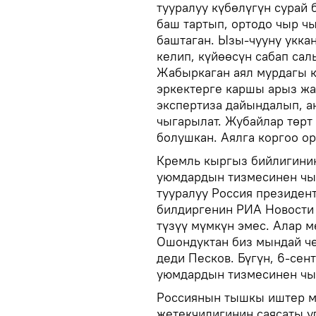
тууралуу күбөлүгүн сурай 
баш тартып, ортодо чыр ч
баштаган. Ызы-чууну укка
келип, күйөөсүн сабап сал
Жабыркаган аял мурдагы к
эркектерге каршы арыз жа
экспертиза дайындалып, 
чыгарылат. Жубайлар төрт
болушкан. Аялга коргоо ор
Кремль кыргыз бийлигини
уюмдардын тизмесинен чыг
тууралуу Россия президен
билдиргенин РИА Новости
түзүү мүмкүн эмес. Алар 
Ошондуктан биз мындай че
деди Песков. Бүгүн, 6-сен
уюмдардын тизмесинен чы
Россиянын тышкы иштер м
жетекчилигинин саясаты у