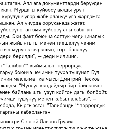
баштаган. Аял ага документтерди берүүдөн
ыккан. Мурдагы күйөөсү аялды уруп
н курулушчулар жабырлануучуга жардамга
ышкан. Ал учурда ооруканада жатат.
үйөөсүнө, ал эми күйөөсү аны сабаган
зды. Эки факт боюнча соттук-медициналык
анын жыйынтыгы менен тиешелүү чечим
 жыл мурун ажырашып, төрт балалуу
дери берилди", — деди милиция.
н "Талибан"* кыймылын террордук
аруу боюнча чечимин туура түшүнөт. Бул
тинин маалымат катчысы Дмитрий Песков
 жазды. "Мунсуз кандайдыр бир байланыш
менен байланышты үзүп койгон дагы болбойт.
чимди түшүнүү менен кабыл алабыз", —
тябрда, Кыргызстан "Талибанды"* террордук
гарганы кабарланган.
инистри Сергей Лавров Грузия
луттук грузин иденттүүлүгүн түшүнүүгө жана