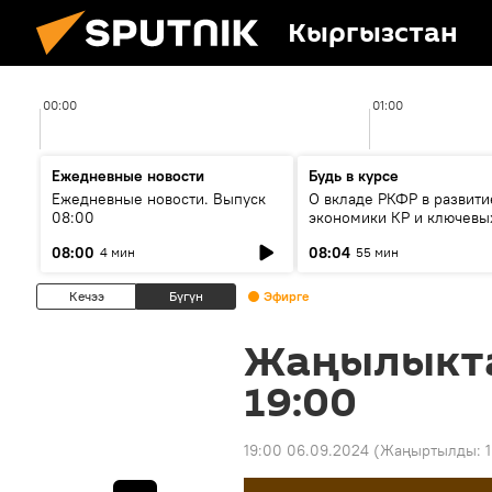
Кыргызстан
00:00
01:00
Ежедневные новости
Будь в курсе
Ежедневные новости. Выпуск
О вкладе РКФР в развити
08:00
экономики КР и ключевы
секторах до 2030 года
08:00
08:04
4 мин
55 мин
Кечээ
Бүгүн
Эфирге
Жаңылыкт
19:00
19:00 06.09.2024
(Жаңыртылды: