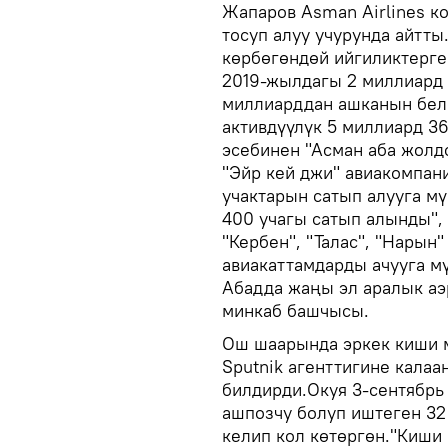
Жапаров Asman Airlines к
тосуп алуу учурунда айтты
көрбөгөндөй ийгиликтерге
2019-жылдагы 2 миллиард
миллиарддан ашканын бел
активдүүлүк 5 миллиард 3
эсебинен "Асман аба жолд
"Эйр кей джи" авиакомпани
учактарын сатып алууга мү
400 учагы сатып алынды", 
"Кербен", "Талас", "Нарын
авиакаттамдарды ачууга м
Абадда жаңы эл аралык аэ
минкаб башчысы.
Ош шаарында эркек киши 
Sputnik агенттигине кала
билдирди.Окуя 3-сентябрь
ашпозчу болуп иштеген 3
келип кол көтөргөн."Киши