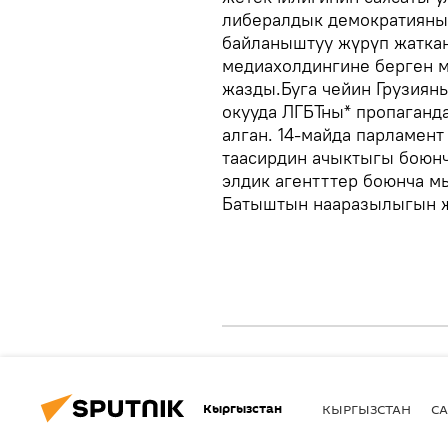
либералдык демократияны
байланыштуу жүрүп жаткан
медиахолдингине берген 
жазды.Буга чейин Грузиян
окууда ЛГБТны* пропаган
алган. 14-майда парламент
таасирдин ачыктыгы боюнч
элдик агентттер боюнча м
Батыштын нааразылыгын ж
Кыргызстан
КЫРГЫЗСТАН
СА