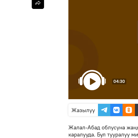
04:30
Жазылуу
Жалал-Абад облусуна жаңы
каралууда. Бул тууралуу 