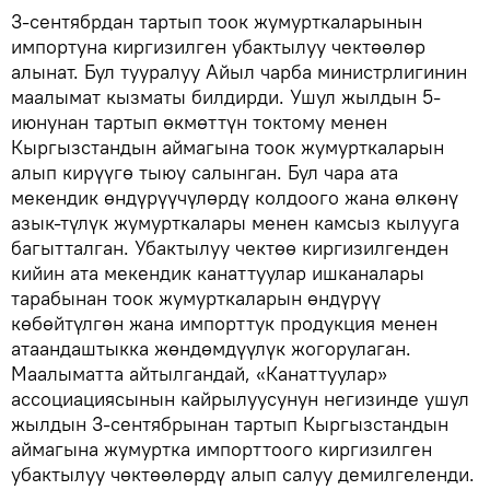
3-сентябрдан тартып тоок жумурткаларынын
импортуна киргизилген убактылуу чектөөлөр
алынат. Бул тууралуу Айыл чарба министрлигинин
маалымат кызматы билдирди. Ушул жылдын 5-
июнунан тартып өкмөттүн токтому менен
Кыргызстандын аймагына тоок жумурткаларын
алып кирүүгө тыюу салынган. Бул чара ата
мекендик өндүрүүчүлөрдү колдоого жана өлкөнү
азык-түлүк жумурткалары менен камсыз кылууга
багытталган. Убактылуу чектөө киргизилгенден
кийин ата мекендик канаттуулар ишканалары
тарабынан тоок жумурткаларын өндүрүү
көбөйтүлгөн жана импорттук продукция менен
атаандаштыкка жөндөмдүүлүк жогорулаган.
Маалыматта айтылгандай, «Канаттуулар»
ассоциациясынын кайрылуусунун негизинде ушул
жылдын 3-сентябрынан тартып Кыргызстандын
аймагына жумуртка импорттоого киргизилген
убактылуу чөктөөлөрдү алып салуу демилгеленди.