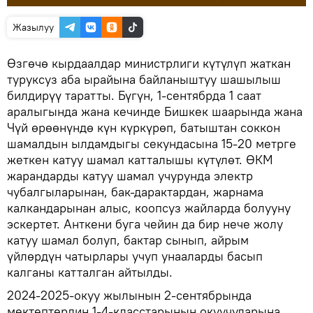
Жазылуу
Өзгөчө кырдаалдар министрлиги күтүлүп жаткан
туруксуз аба ырайына байланыштуу шашылыш
билдирүү таратты. Бүгүн, 1-сентябрда 1 саат
аралыгында жана кечинде Бишкек шаарында жана
Чүй өрөөнүндө күн күркүрөп, батыштан соккон
шамалдын ылдамдыгы секундасына 15-20 метрге
жеткен катуу шамал катталышы күтүлөт. ӨКМ
жарандарды катуу шамал учурунда электр
чубалгыларынан, бак-дарактардан, жарнама
калкандарынан алыс, коопсуз жайларда болууну
эскертет. Анткени буга чейин да бир нече жолу
катуу шамал болуп, бактар сынып, айрым
үйлөрдүн чатырлары учуп унааларды басып
калганы катталган айтылды.
2024-2025-окуу жылынын 2-сентябрында
мектептердин 1-4-класстарынын окуучуларына