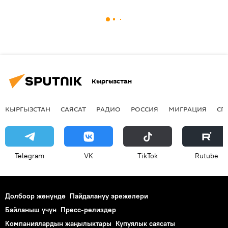
Кыргызстан
КЫРГЫЗСТАН
САЯСАТ
РАДИО
РОССИЯ
МИГРАЦИЯ
СП
Telegram
VK
ТikТоk
Rutube
Долбоор жөнүндө
Пайдалануу эрежелери
Байланыш үчүн
Пресс-релиздер
Компаниялардын жаңылыктары
Купуялык саясаты