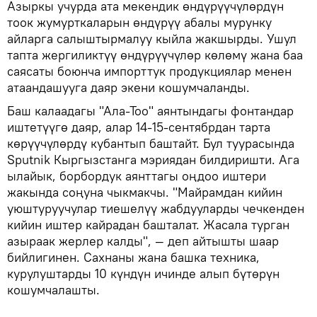
Азыркы учурда ата мекендик өндүрүүчүлөрдүн
тоок жумурткаларын өндүрүү абалы мурунку
айларга салыштырмалуу кыйла жакшырды. Ушул
тапта жергиликтүү өндүрүүчүлөр көлөмү жана баа
саясаты боюнча импорттук продукциялар менен
атаандашууга даяр экени кошумчаланды.
Баш калаадагы "Ала-Тоо" аянтындагы фонтандар
иштетүүгө даяр, алар 14-15-сентябрдан тарта
көрүүчүлөрдү кубантып баштайт. Бул туурасында
Sputnik Кыргызстанга мэриядан билдиришти. Ага
ылайык, борбордук аянттагы оңдоо иштери
жакында соңуна чыкмакчы. "Майрамдан кийин
уюштуруучулар тиешелүү жабдууларды чечкенден
кийин иштер кайрадан башталат. Жасала турган
азыраак жерлер калды", — деп айтышты шаар
бийлигинен. Сахнаны жана башка техника,
курулуштарды 10 күндүн ичинде алып бүтөрүн
кошумчалашты.