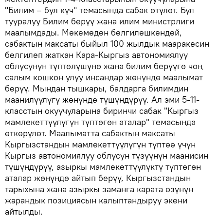
"Билим – бул күч" темасында сабак өтүлөт. Бул
тууралуу Билим берүү жана илим министрлиги
маалымдады. Мекемеден белгилешкендей,
сабактын максаты быйыл 100 жылдык мааракесин
белгилеп жаткан Кара-Кыргыз автономиялуу
облусунун түптөлүшүнө жана билим берүүгө чоң
салым кошкон улуу инсандар жөнүндө маалымат
берүү. Мындан тышкары, балдарга билимдин
маанилүүлүгү жөнүндө түшүндүрүү. Ал эми 5-11-
класстын окуучуларына биринчи сабак "Кыргыз
мамлекеттүүлүгүн түптөгөн аталар" темасында
өткөрүлөт. Маалыматта сабактын максаты
Кыргызстандын мамлекеттүүлүгүн түптөө үчүн
Кыргыз автономиялуу облусун түзүүнүн маанисин
түшүндүрүү, азыркы мамлекеттүүлүктү түптөгөн
аталар жөнүндө айтып берүү, Кыргызстандын
тарыхына жана азыркы заманга карата өзүнүн
жарандык позициясын калыптандыруу экени
айтылды.