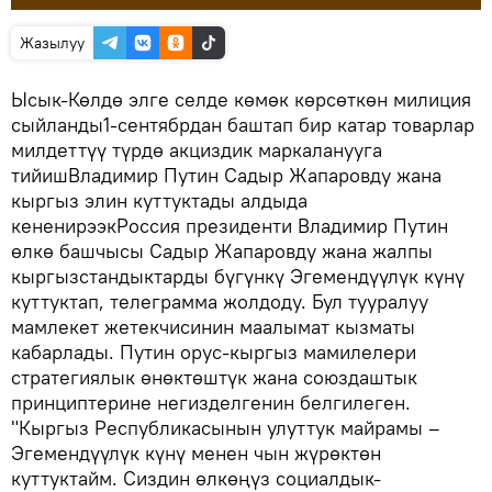
Жазылуу
Ысык-Көлдө элге селде көмөк көрсөткөн милиция
сыйланды1-сентябрдан баштап бир катар товарлар
милдеттүү түрдө акциздик маркаланууга
тийишВладимир Путин Садыр Жапаровду жана
кыргыз элин куттуктады алдыда
кененирээкРоссия президенти Владимир Путин
өлкө башчысы Садыр Жапаровду жана жалпы
кыргызстандыктарды бүгүнкү Эгемендүүлүк күнү
куттуктап, телеграмма жолдоду. Бул тууралуу
мамлекет жетекчисинин маалымат кызматы
кабарлады. Путин орус-кыргыз мамилелери
стратегиялык өнөктөштүк жана союздаштык
принциптерине негизделгенин белгилеген.
"Кыргыз Республикасынын улуттук майрамы –
Эгемендүүлүк күнү менен чын жүрөктөн
куттуктайм. Сиздин өлкөңүз социалдык-