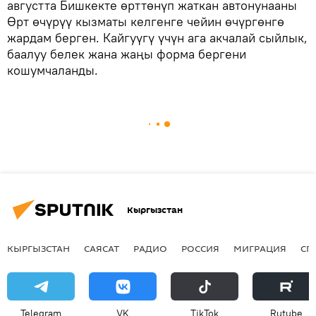
августта Бишкекте өрттөнүп жаткан автонунааны
Өрт өчүрүү кызматы келгенге чейин өчүргөнгө
жардам берген. Кайгуүгү үчүн ага акчалай сыйлык,
баалуу белек жана жаңы форма бергени
кошумчаланды.
Кыргызстан
КЫРГЫЗСТАН
САЯСАТ
РАДИО
РОССИЯ
МИГРАЦИЯ
СП
Telegram
VK
ТikТоk
Rutube