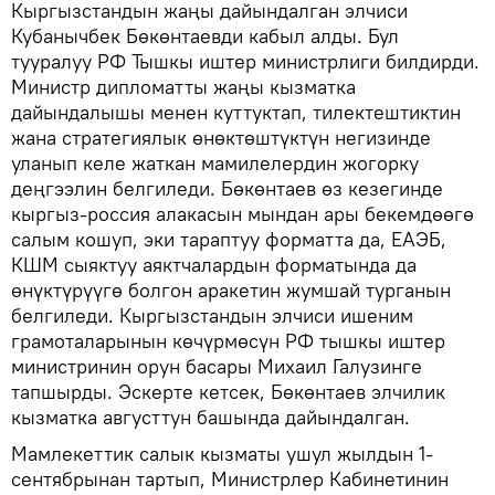
Кыргызстандын жаңы дайындалган элчиси
Кубанычбек Бөкөнтаевди кабыл алды. Бул
тууралуу РФ Тышкы иштер министрлиги билдирди.
Министр дипломатты жаңы кызматка
дайындалышы менен куттуктап, тилектештиктин
жана стратегиялык өнөктөштүктүн негизинде
уланып келе жаткан мамилелердин жогорку
деңгээлин белгиледи. Бөкөнтаев өз кезегинде
кыргыз-россия алакасын мындан ары бекемдөөгө
салым кошуп, эки тараптуу форматта да, ЕАЭБ,
КШМ сыяктуу аяктчалардын форматында да
өнүктүрүүгө болгон аракетин жумшай турганын
белгиледи. Кыргызстандын элчиси ишеним
грамоталарынын көчүрмөсүн РФ тышкы иштер
министринин орун басары Михаил Галузинге
тапшырды. Эскерте кетсек, Бөкөнтаев элчилик
кызматка августтун башында дайындалган.
Мамлекеттик салык кызматы ушул жылдын 1-
сентябрынан тартып, Министрлер Кабинетинин