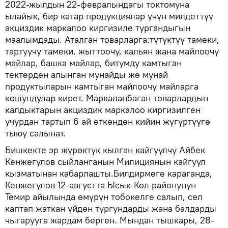
2022-жылдын 22-февралындагы токтомуна
ылайык, бир катар продукциялар үчүн милдеттүү
акциздик маркалоо киргизиле тургандыгын
маалымдады. Аталган товарларга:түтүктүү тамеки,
тартуучу тамеки, жыттоочу, кальян жана майлоочу
майлар, башка майлар, битумду камтыган
тектерден алынган мунайды же мунай
продуктыларын камтыган майлоочу майларга
кошундулар кирет. Маркаланбаган товарлардын
калдыктарын акциздик маркалоо киргизилген
учурдан тартып 6 ай өткөндөн кийин жүгүртүүгө
тыюу салынат.
Бишкекте эр жүрөктүк кылган кайгуулчу Айбек
Кенжегулов сыйланганын Милициянын кайгуул
кызматынан кабарлашты.Билдирмеге караганда,
Кенжегулов 12-августта Ысык-Көл районунун
Темир айылында өмүрүн тобокелге салып, сел
каптап жаткан үйдөн тургундарды жана балдарды
чыгарууга жардам берген. Мындан тышкары, 28-