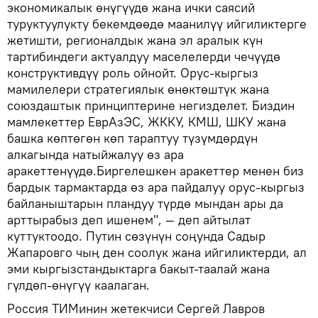
экономикалык өнүгүүдө жана ички саясий
туруктуулукту бекемдөөдө маанилүү ийгиликтерге
жетишти, регионалдык жана эл аралык күн
тартибиндеги актуалдуу маселелерди чечүүдө
конструктивдүү роль ойнойт. Орус-кыргыз
мамилелери стратегиялык өнөктөштүк жана
союздаштык принциптерине негизделет. Биздин
мамлекеттер ЕврАзЭС, ЖККУ, КМШ, ШКУ жана
башка көптөгөн көп тараптуу түзүмдөрдүн
алкагында натыйжалуу өз ара
аракеттенүүдө.Биргелешкен аракеттер менен биз
бардык тармактарда өз ара пайдалуу орус-кыргыз
байланыштарын пландуу түрдө мындан ары да
арттырабыз деп ишенем", — деп айтылат
куттуктоодо. Путин сөзүнүн соңунда Садыр
Жапаровго чың ден соолук жана ийгиликтерди, ал
эми кыргызстандыктарга бакыт-таалай жана
гүлдөп-өнүгүү каалаган.
Россия ТИМинин жетекчиси Сергей Лавров