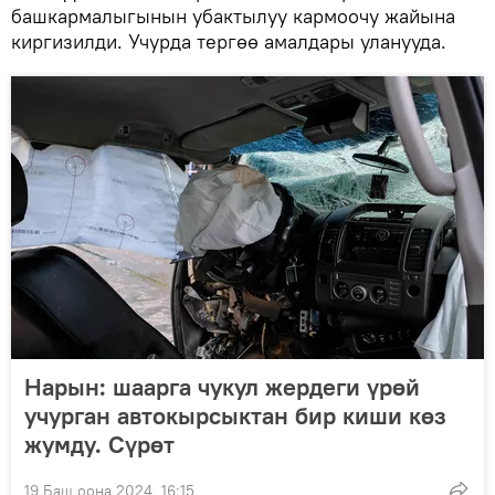
башкармалыгынын убактылуу кармоочу жайына
киргизилди. Учурда тергөө амалдары уланууда.
Нарын: шаарга чукул жердеги үрөй
учурган автокырсыктан бир киши көз
жумду. Сүрөт
19 Баш оона 2024, 16:15