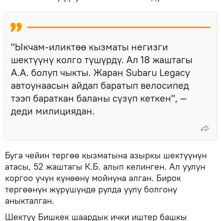
"Ыкчам-иликтөө кызматы негизги
шектүүнү колго түшүрдү. Ал 18 жаштагы
А.А. болуп чыкты. Жаран Subaru Legacy
автоунаасын айдап баратып велосипед
тээп бараткан баланы сүзүп кеткен", —
деди милициядан.
Буга чейин тергөө кызматына азыркы шектүүнүн
атасы, 52 жаштагы К.Б. алып келинген. Ал уулун
коргоо үчүн күнөөнү мойнуна алган. Бирок
тергөөнүн жүрүшүндө рулда уулу болгону
аныкталган.
Шектүү Бишкек шаардык ички иштер башкы