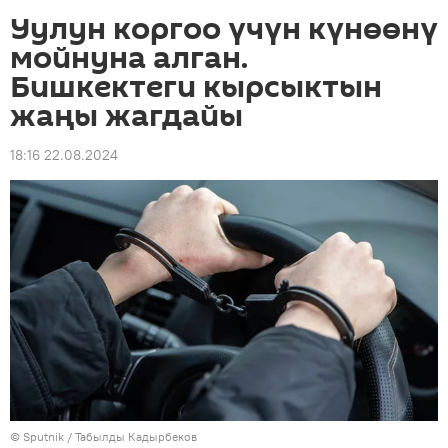
Уулун коргоо үчүн күнөөнү
мойнуна алган.
Бишкектеги кырсыктын
жаңы жагдайы
18:16 22.08.2024
©
Sputnik / Табылды Кадырбеков