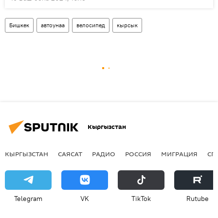
Бишкек
автоунаа
велосипед
кырсык
Кыргызстан
КЫРГЫЗСТАН
САЯСАТ
РАДИО
РОССИЯ
МИГРАЦИЯ
СП
Telegram
VK
ТikТоk
Rutube