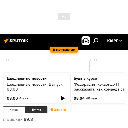
КЫРГ
Кыргызстан
00:00
01:00
Ежедневные новости
Будь в курсе
Ежедневные новости. Выпуск
Федерация тхэквондо ITF
08:00
рассказала, как команда ста
жертвой мошенников
08:00
08:04
4 мин
40 мин
Кечээ
Бүгүн
Эфирге
г. Бишкек
89.3