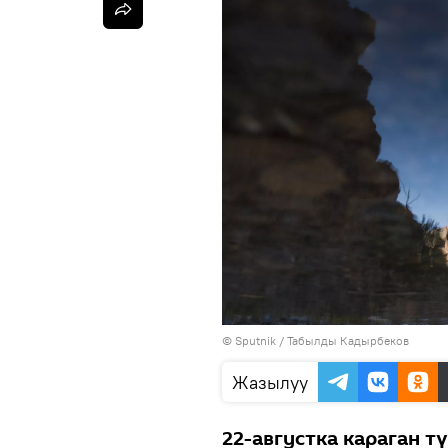
©
Sputnik / Табылды Кадырбеков
Жазылуу
22-августка караган т