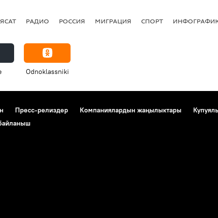
ЯСАТ
РАДИО
РОССИЯ
МИГРАЦИЯ
СПОРТ
ИНФОГРАФИ
e
Odnoklassniki
н
Пресс-релиздер
Компаниялардын жаңылыктары
Купуял
 байланыш