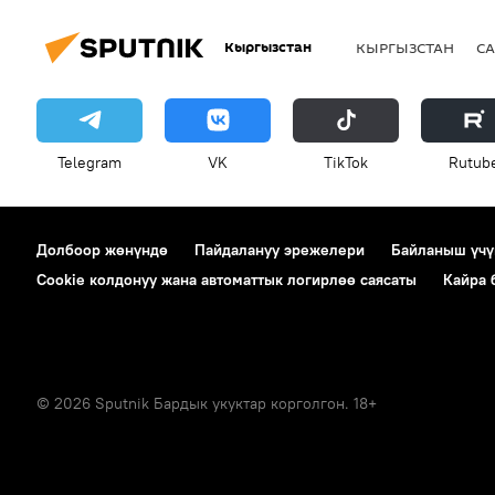
Кыргызстан
КЫРГЫЗСТАН
СА
Telegram
VK
ТikТоk
Rutub
Долбоор жөнүндө
Пайдалануу эрежелери
Байланыш үчү
Cookie колдонуу жана автоматтык логирлөө саясаты
Кайра
© 2026 Sputnik Бардык укуктар корголгон. 18+