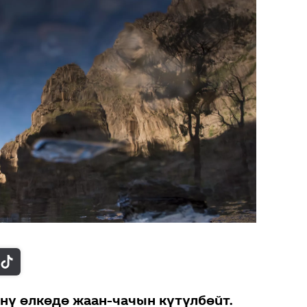
үнү өлкөдө жаан-чачын күтүлбөйт.