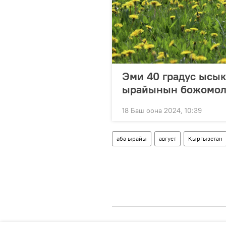
Эми 40 градус ысык
ырайынын божомол
18 Баш оона 2024, 10:39
аба ырайы
август
Кыргызстан