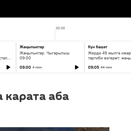
02:00
Жаңылыктар
Күн башат
F
Жаңылыктар. Чыгарылыш
Жерди 49 жылга ижар
стала
09:00
тартиби өзгөрөт: жаңы
эмнени көздөйт?
09:00
09:05
4 мин
44 мин
а карата аба