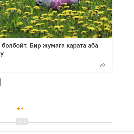
 болбойт. Бир жумага карата аба
у