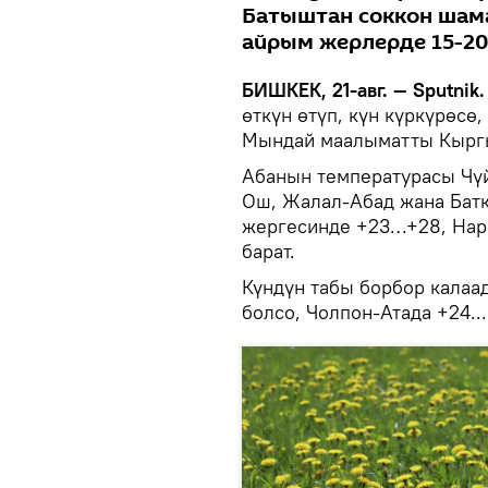
Батыштан соккон шам
айрым жерлерде 15-20
БИШКЕК, 21-авг. — Sputnik
өткүн өтүп, күн күркүрөсө
Мындай маалыматты Кыргы
Абанын температурасы Чүйд
Ош, Жалал-Абад жана Батк
жергесинде +23…+28, Нары
барат.
Күндүн табы борбор калаад
болсо, Чолпон-Атада +24..