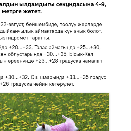
алдын ылдамдыгы секундасына 4-9,
 метрге жетет.
.
22-август, бейшембиде, тоолуу жерлерде
, дыйканчылык аймактарда күн ачык болот.
згидромет таратты.
ө +28...+33, Талас аймагында +25...+30,
ен облустарында +30...+35, Ысык-Көл
н өрөөнүндө +23...+28 градуска чамалап
а +30...+32, Ош шаарында +33...+35 градус
.+26 градуска чейин көтөрүлөт.