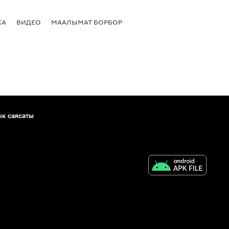
КА
ВИДЕО
МААЛЫМАТ БОРБОР
ык саясаты