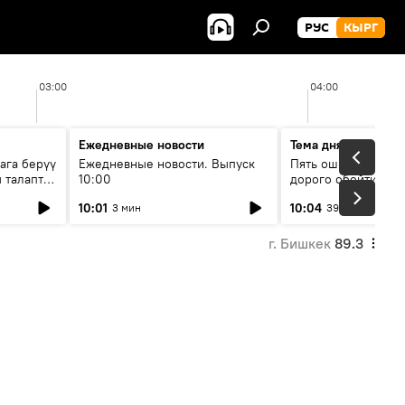
РУС
КЫРГ
03:00
04:00
Ежедневные новости
Тема дня
ага берүү
Ежедневные новости. Выпуск
Пять ошибок котор
 талаптар
10:00
дорого обойтись п
жилья
10:01
10:04
3 мин
39 мин
г. Бишкек
89.3