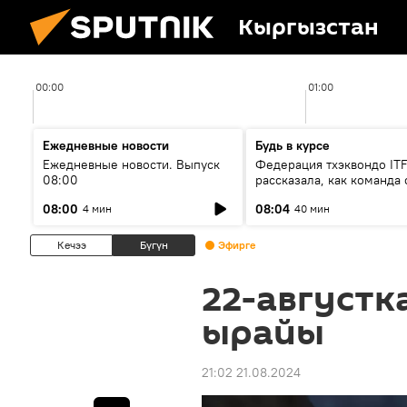
Кыргызстан
00:00
01:00
Ежедневные новости
Будь в курсе
Ежедневные новости. Выпуск
Федерация тхэквондо IT
08:00
рассказала, как команда 
жертвой мошенников
08:00
08:04
4 мин
40 мин
Кечээ
Бүгүн
Эфирге
22-августк
ырайы
21:02 21.08.2024