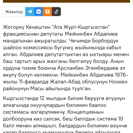
Жазылуу
Жогорку Кеңештин "Ата Журт-Кыргызстан"
фракциясынан депутаты Мейкинбек Абдалиев
мандатынан ажыратылды. Чечимди Борбордук
шайлоо комиссиясы бүгүнкү жыйынында кабыл
алган. Абдалиев депутаттыктан өз ыктыяры менен
баш тартып арыз жазганы белгилүү болду. Анын
ордуна тизме боюнча Арсланбек Эгембердиев эл
өкүлү болуп келмекчи. Мейкинбек Абдалиев 1976-
жылы 11-февралда Жалал-Абад облусунун Ноокен
районунун Масы айылында туулган.
Кыргызстанда 12 жылдык билим берүүгө өтүүнүн
алкагында окуучулардын билимин баалоо
системасы өзгөрүлмөкчү. Концепциянын
долбооруна көз салсак, беш баллдык система 10
балл менен алмашып, балдардын билимин өзүнчө
карап баалоого мүмкүнчүлүк берери айтылууда.