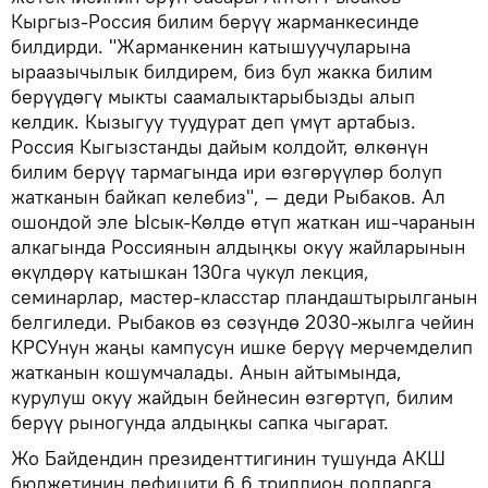
Кыргыз-Россия билим берүү жарманкесинде
билдирди. "Жарманкенин катышуучуларына
ыраазычылык билдирем, биз бул жакка билим
берүүдөгү мыкты саамалыктарыбызды алып
келдик. Кызыгуу туудурат деп үмүт артабыз.
Россия Кыгызстанды дайым колдойт, өлкөнүн
билим берүү тармагында ири өзгөрүүлөр болуп
жатканын байкап келебиз", — деди Рыбаков. Ал
ошондой эле Ысык-Көлдө өтүп жаткан иш-чаранын
алкагында Россиянын алдыңкы окуу жайларынын
өкүлдөрү катышкан 130га чукул лекция,
семинарлар, мастер-класстар пландаштырылганын
белгиледи. Рыбаков өз сөзүндө 2030-жылга чейин
КРСУнун жаңы кампусун ишке берүү мерчемделип
жатканын кошумчалады. Анын айтымында,
курулуш окуу жайдын бейнесин өзгөртүп, билим
берүү рыногунда алдыңкы сапка чыгарат.
Жо Байдендин президенттигинин тушунда АКШ
бюджетинин дефицити 6,6 триллион долларга