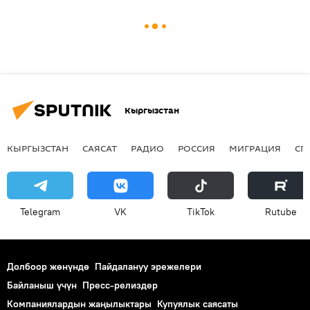
Кыргызстан
КЫРГЫЗСТАН
САЯСАТ
РАДИО
РОССИЯ
МИГРАЦИЯ
СП
Telegram
VK
ТikТоk
Rutube
Долбоор жөнүндө
Пайдалануу эрежелери
Байланыш үчүн
Пресс-релиздер
Компаниялардын жаңылыктары
Купуялык саясаты