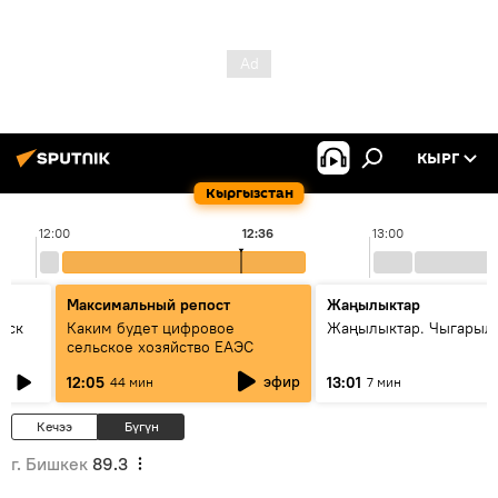
КЫРГ
Кыргызстан
12:00
12:36
13:00
Максимальный репост
Жаңылыктар
уск
Каким будет цифровое
Жаңылыктар. Чыгарыл
сельское хозяйство ЕАЭС
эфир
12:05
13:01
44 мин
7 мин
Кечээ
Бүгүн
г. Бишкек
89.3