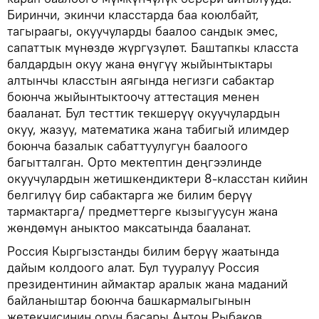
Биринчи, экинчи класстарда баа коюлбайт,
тагыраагы, окуучуларды баалоо сандык эмес,
сапаттык мүнөздө жүргүзүлөт. Баштапкы класста
балдардын окуу жана өнүгүү жыйынтыктары
алтынчы класстын аягында негизги сабактар
боюнча жыйынтыктоочу аттестация менен
бааланат. Бул тесттик текшерүү окуучулардын
окуу, жазуу, математика жана табигый илимдер
боюнча базалык сабаттуулугун баалоого
багытталган. Орто мектептин деңгээлинде
окуучулардын жетишкендиктери 8-класстан кийин
белгилүү бир сабактарга же билим берүү
тармактарга/ предметтерге кызыгуусун жана
жөндөмүн аныктоо максатында бааланат.
Россия Кыргызстанды билим берүү жаатында
дайым колдоого алат. Бул тууралуу Россия
президентинин аймактар аралык жана маданий
байланыштар боюнча башкармалыгынын
жетекчисинин орун басары Антон Рыбаков