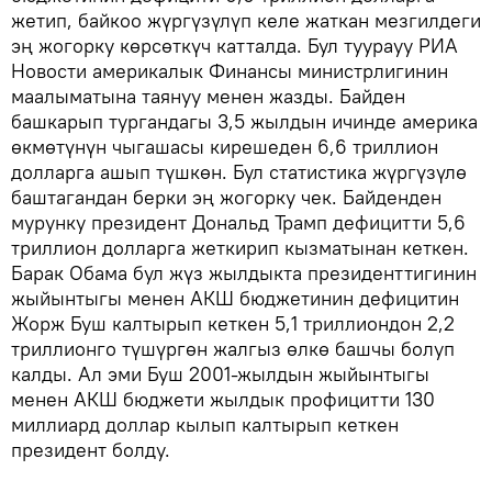
жетип, байкоо жүргүзүлүп келе жаткан мезгилдеги
эң жогорку көрсөткүч катталда. Бул туурауу РИА
Новости америкалык Финансы министрлигинин
маалыматына таянуу менен жазды. Байден
башкарып тургандагы 3,5 жылдын ичинде америка
өкмөтүнүн чыгашасы кирешеден 6,6 триллион
долларга ашып түшкөн. Бул статистика жүргүзүлө
баштагандан берки эң жогорку чек. Байденден
мурунку президент Дональд Трамп дефицитти 5,6
триллион долларга жеткирип кызматынан кеткен.
Барак Обама бул жүз жылдыкта президенттигинин
жыйынтыгы менен АКШ бюджетинин дефицитин
Жорж Буш калтырып кеткен 5,1 триллиондон 2,2
триллионго түшүргөн жалгыз өлкө башчы болуп
калды. Ал эми Буш 2001-жылдын жыйынтыгы
менен АКШ бюджети жылдык профицитти 130
миллиард доллар кылып калтырып кеткен
президент болду.