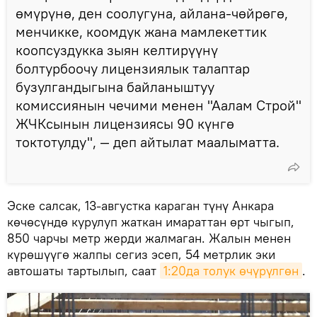
өмүрүнө, ден соолугуна, айлана-чөйрөгө,
менчикке, коомдук жана мамлекеттик
коопсуздукка зыян келтирүүнү
болтурбоочу лицензиялык талаптар
бузулгандыгына байланыштуу
комиссиянын чечими менен "Аалам Строй"
ЖЧКсынын лицензиясы 90 күнгө
токтотулду", — деп айтылат маалыматта.
Эске салсак, 13-августка караган түнү Анкара
көчөсүндө курулуп жаткан имараттан өрт чыгып,
850 чарчы метр жерди жалмаган. Жалын менен
күрөшүүгө жалпы сегиз эсеп, 54 метрлик эки
автошаты тартылып, саат
1:20да толук өчүрүлгөн
.