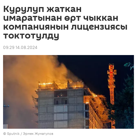
Курулуп жаткан
имаратынан өрт чыккан
компаниянын лицензиясы
токтотулду
09:29 14.08.2024
©
Sputnik
/ Эрмек Жумагулов