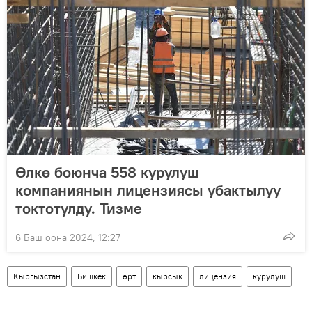
Өлкө боюнча 558 курулуш
компаниянын лицензиясы убактылуу
токтотулду. Тизме
6 Баш оона 2024, 12:27
Кыргызстан
Бишкек
өрт
кырсык
лицензия
курулуш