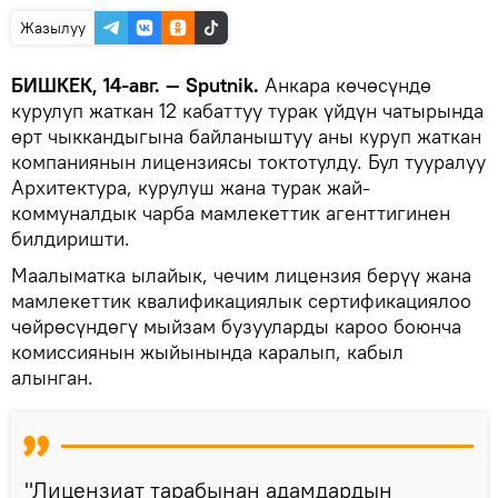
Жазылуу
БИШКЕК, 14-авг. — Sputnik.
Анкара көчөсүндө
курулуп жаткан 12 кабаттуу турак үйдүн чатырында
өрт чыккандыгына байланыштуу аны куруп жаткан
компаниянын лицензиясы токтотулду. Бул тууралуу
Архитектура, курулуш жана турак жай-
коммуналдык чарба мамлекеттик агенттигинен
билдиришти.
Маалыматка ылайык, чечим лицензия берүү жана
мамлекеттик квалификациялык сертификациялоо
чөйрөсүндөгү мыйзам бузууларды кароо боюнча
комиссиянын жыйынында каралып, кабыл
алынган.
"Лицензиат тарабынан адамдардын