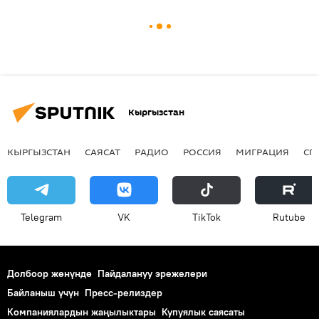
Кыргызстан
КЫРГЫЗСТАН
САЯСАТ
РАДИО
РОССИЯ
МИГРАЦИЯ
СП
Telegram
VK
ТikТоk
Rutube
Долбоор жөнүндө
Пайдалануу эрежелери
Байланыш үчүн
Пресс-релиздер
Компаниялардын жаңылыктары
Купуялык саясаты