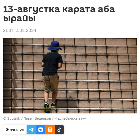
13-августка карата аба
ырайы
21:01 12.08.2024
©
Sputnik
/ Павел Бедняков
/
Медиабанкка өтүү
Жазылуу