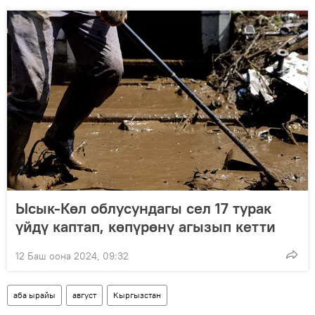
Ысык-Көл облусундагы сел 17 турак
үйдү каптап, көпүрөнү агызып кетти
12 Баш оона 2024, 09:32
аба ырайы
август
Кыргызстан