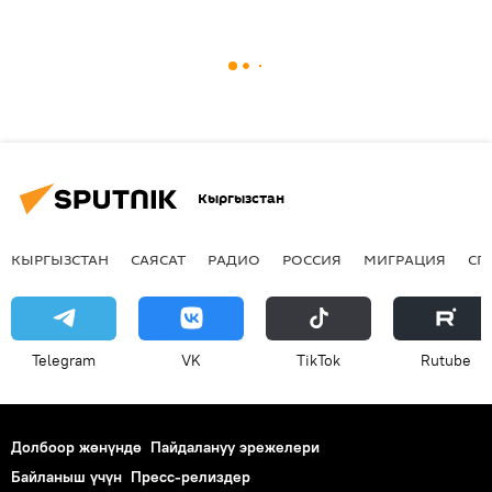
Кыргызстан
КЫРГЫЗСТАН
САЯСАТ
РАДИО
РОССИЯ
МИГРАЦИЯ
СП
Telegram
VK
ТikТоk
Rutube
Долбоор жөнүндө
Пайдалануу эрежелери
Байланыш үчүн
Пресс-релиздер