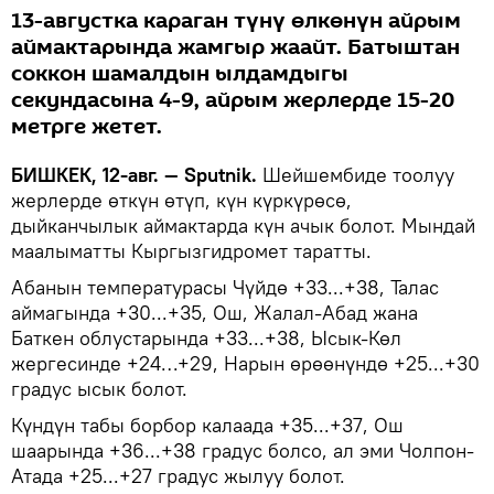
13-августка караган түнү өлкөнүн айрым
аймактарында жамгыр жаайт. Батыштан
соккон шамалдын ылдамдыгы
секундасына 4-9, айрым жерлерде 15-20
метрге жетет.
БИШКЕК, 12-авг. — Sputnik.
Шейшембиде тоолуу
жерлерде өткүн өтүп, күн күркүрөсө,
дыйканчылык аймактарда күн ачык болот. Мындай
маалыматты Кыргызгидромет таратты.
Абанын температурасы Чүйдө +33...+38, Талас
аймагында +30...+35, Ош, Жалал-Абад жана
Баткен облустарында +33...+38, Ысык-Көл
жергесинде +24…+29, Нарын өрөөнүндө +25...+30
градус ысык болот.
Күндүн табы борбор калаада +35...+37, Ош
шаарында +36...+38 градус болсо, ал эми Чолпон-
Атада +25...+27 градус жылуу болот.