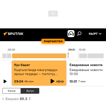
КЫРГ
Кыргызстан
09:00
09:51
10:00
Күн башат
Ежедневные новости
Кыргызстанда мөңгүлөрдүн
Ежедневные новости. 
эриши тездеди — токтотуу
10:00
мүмкүн эмеспи?
эфир
09:04
10:01
46 мин
7 мин
Кечээ
Бүгүн
г. Бишкек
89.3