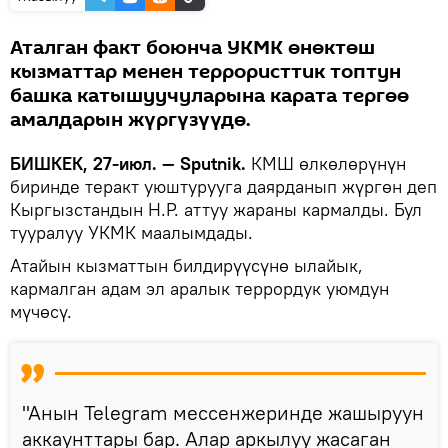
Аталган факт боюнча УКМК өнөктөш
кызматтар менен террористтик топтун
башка катышуучуларына карата тергөө
амалдарын жүргүзүүдө.
БИШКЕК, 27-июл. — Sputnik.
КМШ өлкөлөрүнүн
биринде теракт уюштурууга даярданып жүргөн деп
Кыргызстандын Н.Р. аттуу жараны кармалды. Бул
тууралуу УКМК маалымдады.
Атайын кызматтын билдирүүсүнө ылайык,
кармалган адам эл аралык террордук уюмдун
мүчөсү.
"Анын Telegram мессенжеринде жашыруун
аккаунттары бар. Алар аркылуу жасаган