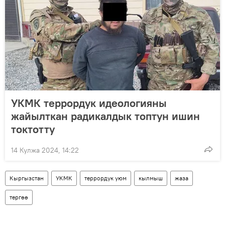
УКМК террордук идеологияны
жайылткан радикалдык топтун ишин
токтотту
14 Кулжа 2024, 14:22
Кыргызстан
УКМК
террордук уюм
кылмыш
жаза
тергөө