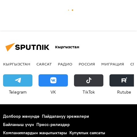
Кыргызстан
КЫРГЫЗСТАН
САЯСАТ
РАДИО
РОССИЯ
МИГРАЦИЯ
СП
Telegram
VK
ТikТоk
Rutube
Долбоор жөнүндө
Пайдалануу эрежелери
Байланыш үчүн
Пресс-релиздер
Компаниялардын жаңылыктары
Купуялык саясаты