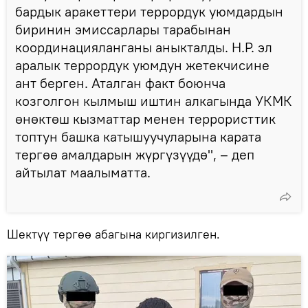
бардык аракеттери террордук уюмдардын
биринин эмиссарлары тарабынан
координацияланганы аныкталды. Н.Р. эл
аралык террордук уюмдун жетекчисине
ант берген. Аталган факт боюнча
козголгон кылмыш иштин алкагында УКМК
өнөктөш кызматтар менен террористтик
топтун башка катышуучуларына карата
тергөө амалдарын жүргүзүүдө", – деп
айтылат маалыматта.
Шектүү тергөө абагына киргизилген.