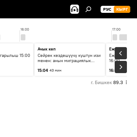
РУС
КЫРГ
16:00
17:00
Ачык кеп
Ежедневные 
гарылыш 15:00
Сейрек кездешүүчү куштун изи
Ежедневные н
менен: анын миграциялык
16:00
жолу эмнеден кабар берет?
15:04
16:01
43 мин
3 мин
г. Бишкек
89.3