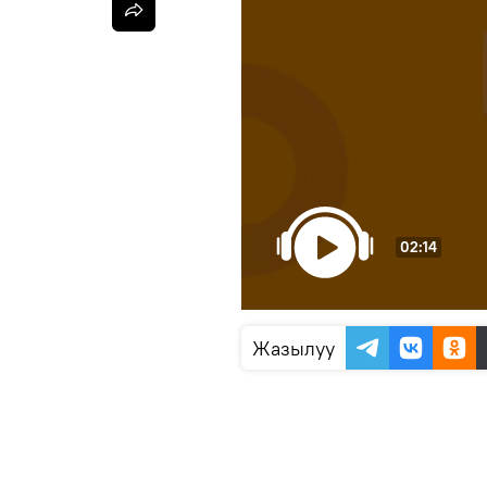
02:14
Жазылуу