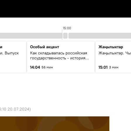
15:00
ти
Особый акцент
Жаңылыктар
и. Выпуск
Как складывалась российская
Жаңылыктар. Чы
государственность - история
России и геополитика Евразии
14:04
15:01
56 мин
3 мин
глазами аналитиков
5:10 20.07.2024
)