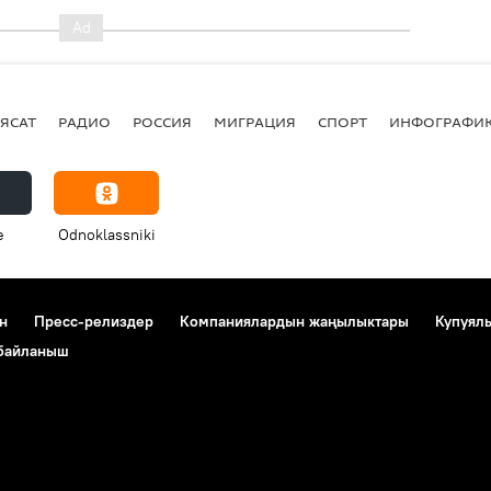
ЯСАТ
РАДИО
РОССИЯ
МИГРАЦИЯ
СПОРТ
ИНФОГРАФИ
e
Odnoklassniki
н
Пресс-релиздер
Компаниялардын жаңылыктары
Купуял
 байланыш