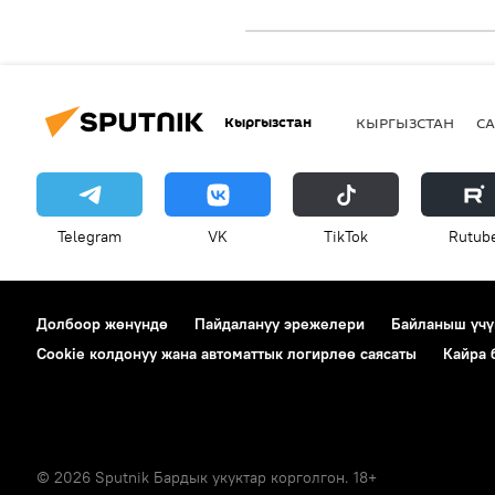
Кыргызстан
КЫРГЫЗСТАН
СА
Telegram
VK
ТikТоk
Rutub
Долбоор жөнүндө
Пайдалануу эрежелери
Байланыш үчү
Cookie колдонуу жана автоматтык логирлөө саясаты
Кайра
© 2026 Sputnik Бардык укуктар корголгон. 18+