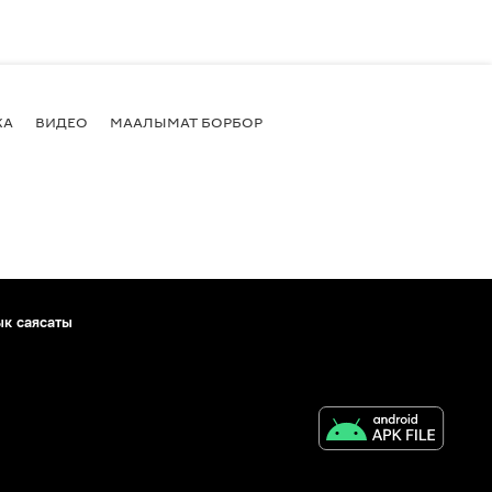
КА
ВИДЕО
МААЛЫМАТ БОРБОР
ык саясаты