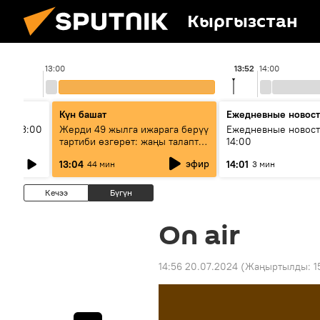
Кыргызстан
13:00
13:52
14:00
Күн башат
Ежедневные новос
ыш 13:00
Жерди 49 жылга ижарага берүү
Ежедневные новост
тартиби өзгөрөт: жаңы талаптар
14:00
эмнени көздөйт?
эфир
13:04
14:01
44 мин
3 мин
Кечээ
Бүгүн
On air
14:56 20.07.2024
(Жаңыртылды:
1