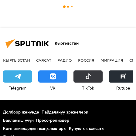
Кыргызстан
КЫРГЫЗСТАН
САЯСАТ
РАДИО
РОССИЯ
МИГРАЦИЯ
СП
Telegram
VK
ТikТоk
Rutube
Долбоор жөнүндө
Пайдалануу эрежелери
Байланыш үчүн
Пресс-релиздер
Компаниялардын жаңылыктары
Купуялык саясаты