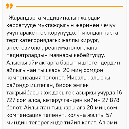
"Жарандарга медициналык жардам
көрсөтүүдө муктаждыгын жеринен чечүү
үчүн аракеттер көрүлүүдө. 1-июлдан тарта
төрт категориядагы: жалпы хирург,
анестезиолог, реаниматолог жана
педиатрлардын маянасы көбөйтүлдү.
Алыскы аймактарга барып иштегендердин
айлыгынан тышкары 20 миң сомдон
компенсация төлөнөт. Мисалы, алыскы
райондо иштеген, бирок эмгек
тажрыйбасы жок дарыгер азыркы учурда 16
727 сом алса, көтөрүлгөндөн кийин 27 878
болот. Айлыктан тышкары ага 20 миң сом
компенсация төлөнүп, колуна жалпы 57
миңдин тегерегинде тийип калат. Ал эми