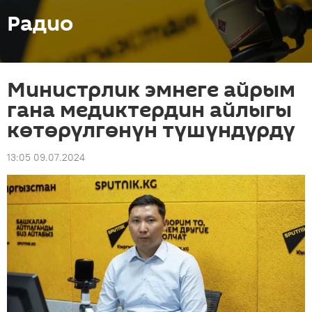
Радио
Министрлик эмнеге айрым
гана медиктердин айлыгы
көтөрүлгөнүн түшүндүрдү
13:05 09.07.2024