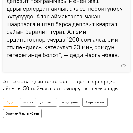
депозит программасы менен жаш
дарыгерлердин айлык акысы көбөйтүлөрү
күтүлүүдө. Алар аймактарга, чакан
шаарларга иштеп барса депозит квартал
сайын берилип турат. Ал эми
ординаторлор учурда 1200 сом алса, эми
стипендиясы көтөрүлүп 20 миң сомдун
тегерегинде болот", — деди Чаргынбаев.
Ал 1-сентябрдан тарта жалпы дарыгерлердин
айлыгы 50 пайызга көтөрүлөрүн кошумчалады.
Радио
айлык
дарыгер
медицина
Кыргызстан
Эламан Чаргынбаев