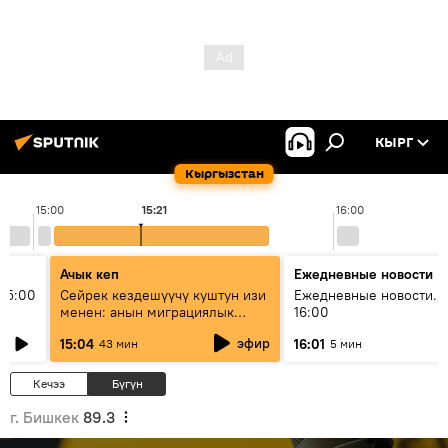
КЫРГ
Кыргызстан
15:00
15:21
16:00
Ачык кеп
Ежедневные новости
15:00
Сейрек кездешүүчү куштун изи
Ежедневные новости. 
менен: анын миграциялык
16:00
жолу эмнеден кабар берет?
эфир
15:04
16:01
43 мин
5 мин
Кечээ
Бүгүн
г. Бишкек
89.3