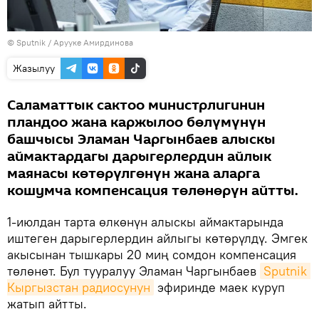
©
Sputnik
/ Арууке Амирдинова
Жазылуу
Саламаттык сактоо министрлигинин
пландоо жана каржылоо бөлүмүнүн
башчысы Эламан Чаргынбаев алыскы
аймактардагы дарыгерлердин айлык
маянасы көтөрүлгөнүн жана аларга
кошумча компенсация төлөнөрүн айтты.
1-июлдан тарта өлкөнүн алыскы аймактарында
иштеген дарыгерлердин айлыгы көтөрүлдү. Эмгек
акысынан тышкары 20 миң сомдон компенсация
төлөнөт. Бул тууралуу Эламан Чаргынбаев
Sputnik 
Кыргызстан радиосунун
эфиринде маек куруп
жатып айтты.