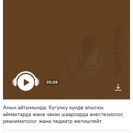
05:08
Анын айтымында, бүгүнкү күндө алыскы
аймактарда жана чакан шаарларда анестезиолог,
реаниматолог жана педиатр жетишпейт.