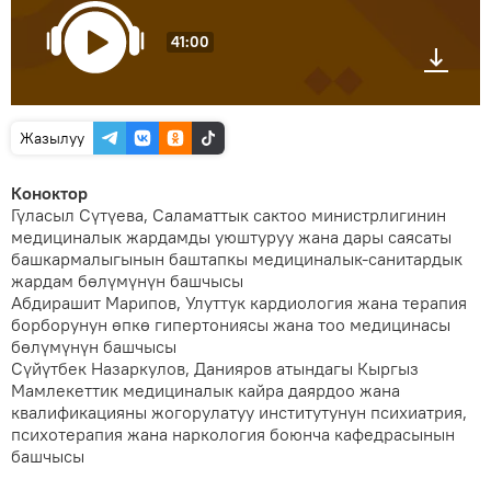
41:00
Жазылуу
Коноктор
Гүласыл Сүтүева, Саламаттык сактоо министрлигинин
медициналык жардамды уюштуруу жана дары саясаты
башкармалыгынын баштапкы медициналык-санитардык
жардам бөлүмүнүн башчысы
Абдирашит Марипов, Улуттук кардиология жана терапия
борборунун өпкө гипертониясы жана тоо медицинасы
бөлүмүнүн башчысы
Cүйүтбек Назаркулов, Данияров атындагы Кыргыз
Мамлекеттик медициналык кайра даярдоо жана
квалификацияны жогорулатуу институтунун психиатрия,
психотерапия жана наркология боюнча кафедрасынын
башчысы