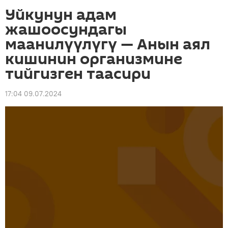
Уйкунун адам
жашоосундагы
маанилүүлүгү — Анын аял
кишинин организмине
тийгизген таасири
17:04 09.07.2024