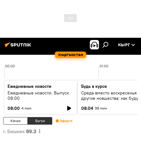
КЫРГ
Кыргызстан
00:00
01:00
Ежедневные новости
Будь в курсе
Ежедневные новости. Выпуск
Среда вместо воскресенья и
08:00
другие новшества: как будут
проходить выборы в КР?
08:00
08:04
4 мин
38 мин
Кечээ
Бүгүн
Эфирге
г. Бишкек
89.3