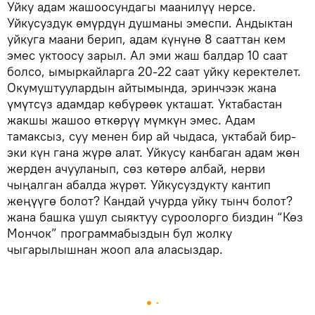
Уйку адам жашоосундагы маанилүү нерсе.
Уйкусуздук өмүрдүн душманы эмеспи. Андыктан
уйкуга маани берип, адам күнүнө 8 сааттан кем
эмес уктоосу зарыл. Ал эми жаш балдар 10 саат
болсо, ымыркайларга 20-22 саат уйку керектелет.
Окумуштуулардын айтымында, эринчээк жана
үмүтсүз адамдар көбүрөөк укташат. Уктабастан
жакшы жашоо өткөрүү мүмкүн эмес. Адам
тамаксыз, суу менен бир ай чыдаса, уктабай бир-
эки күн гана жүрө алат. Уйкусу канбаган адам жөн
жерден ачууланып, сөз көтөрө албай, нерви
чыңалган абалда жүрөт. Уйкусуздукту кантип
жеңүүгө болот? Кандай учурда уйку тынч болот?
жана башка ушул сыяктуу суроолорго биздин “Көз
Мончок” программабыздын бул жолку
чыгарылышнан жооп ала аласыздар.