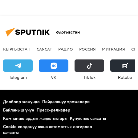
Кыргызстан
КЫРГЫЗСТАН
САЯСАТ
РАДИО
РОССИЯ
МИГРАЦИЯ
СП
Telegram
VK
ТikТоk
Rutube
Долбоор жөнүндө
Пайдалануу эрежелери
Байланыш үчүн
Пресс-релиздер
Компаниялардын жаңылыктары
Купуялык саясаты
Cookie колдонуу жана автоматтык логирлөө
саясаты