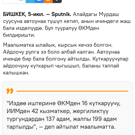
БИШКЕК, 5-июл. — Sputnik.
Алайдагы Мурдаш
суусуна автоунаа түшүп кетип, анын ичиндеги жаш
бала изделүүдө. Бул тууралуу ӨКМден
билдиришти.
Маалыматка ылайык, кырсык кечээ болгон.
Айдоочу рулга ээ боло албай калган. Автоунаа
ичинде бир бала болгону айтылды. Куткаруучулар
айдоочуну куткарып чыгышып, баланы таппай
калышкан.
"Издөө иштерине ӨКМден 16 куткаруучу,
ИИМден 42 кызматкер, жергиликтүү
тургундардан 137 адам, жалпы 199 адам
тартылды", — деп айтылат маалыматта.