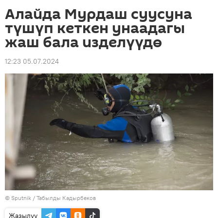
Алайда Мурдаш суусуна
түшүп кеткен унаадагы
жаш бала изделүүдө
12:23 05.07.2024
©
Sputnik / Табылды Кадырбеков
Жазылуу