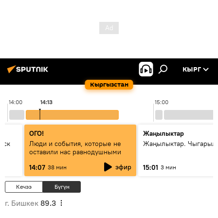
КЫРГ
Кыргызстан
14:00
14:13
15:00
ОГО!
Жаңылыктар
уск
Люди и события, которые не
Жаңылыктар. Чыгарыл
оставили нас равнодушными
эфир
14:07
15:01
38 мин
3 мин
Кечээ
Бүгүн
г. Бишкек
89.3