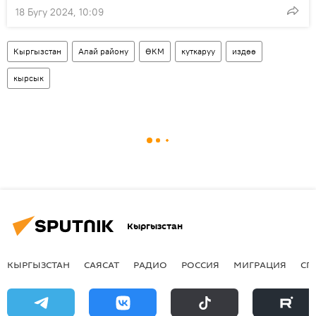
18 Бугу 2024, 10:09
Кыргызстан
Алай району
ӨКМ
куткаруу
издөө
кырсык
Кыргызстан
КЫРГЫЗСТАН
САЯСАТ
РАДИО
РОССИЯ
МИГРАЦИЯ
СП