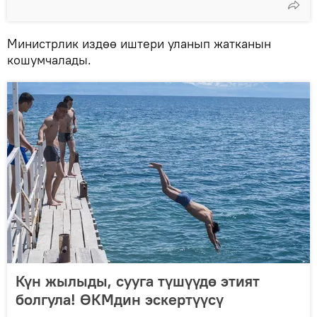
Министрлик издөө иштери уланып жатканын
кошумчалады.
Күн жылыды, сууга түшүүдө этият
болгула! ӨКМдин эскертүүсү