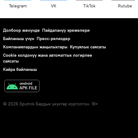
Telegram
VK
ТikТоk
Rutube
Долбоор жөнүндө
Пайдалануу эрежелери
Байланыш үчүн
Пресс-релиздер
Компаниялардын жаңылыктары
Купуялык саясаты
Cookie колдонуу жана автоматтык логирлөө
саясаты
Кайра байланыш
© 2026 Sputnik Бардык укуктар корголгон. 18+