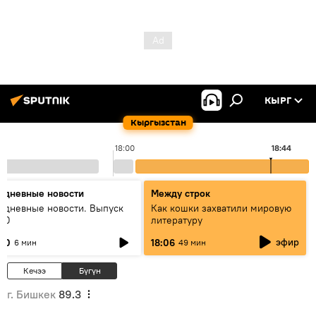
КЫРГ
Кыргызстан
18:00
18:44
едневные новости
Между строк
едневные новости. Выпуск
Как кошки захватили мировую
:00
литературу
эфир
:00
18:06
6 мин
49 мин
Кечээ
Бүгүн
г. Бишкек
89.3