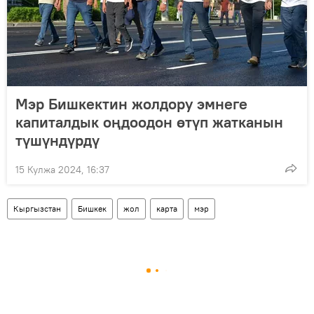
Мэр Бишкектин жолдору эмнеге
капиталдык оңдоодон өтүп жатканын
түшүндүрдү
15 Кулжа 2024, 16:37
Кыргызстан
Бишкек
жол
карта
мэр