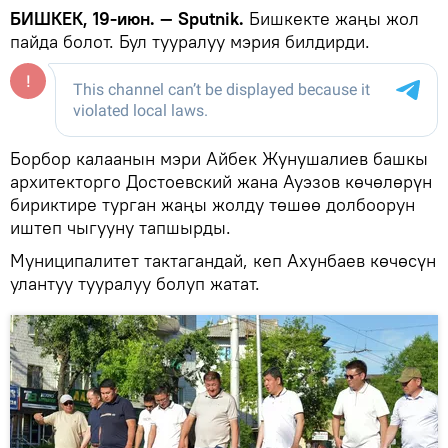
БИШКЕК, 19-июн. — Sputnik.
Бишкекте жаңы жол
пайда болот. Бул тууралуу мэрия билдирди.
Борбор калаанын мэри Айбек Жунушалиев башкы
архитекторго Достоевский жана Ауэзов көчөлөрүн
бириктире турган жаңы жолду төшөө долбоорун
иштеп чыгууну тапшырды.
Муниципалитет тактагандай, кеп Ахунбаев көчөсүн
улантуу тууралуу болуп жатат.