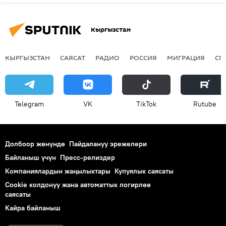
Кыргызстан
КЫРГЫЗСТАН
САЯСАТ
РАДИО
РОССИЯ
МИГРАЦИЯ
СП
Telegram
VK
ТikТоk
Rutube
Долбоор жөнүндө
Пайдалануу эрежелери
Байланыш үчүн
Пресс-релиздер
Компаниялардын жаңылыктары
Купуялык саясаты
Cookie колдонуу жана автоматтык логирлөө
саясаты
Кайра байланыш