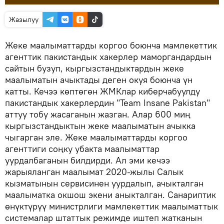
Жазылуу
Жеке маалыматтарды коргоо боюнча мамлекеттик
агенттик пакистандык хакерлер маморгандардын
сайтын бузуп, кыргызстандыктардын жеке
маалыматын ачыктады деген окуя боюнча үн
катты. Кечээ көптөгөн ЖМКлар киберчабуулду
пакистандык хакерлердин "Team Insane Pakistan"
аттуу тобу жасаганын жазган. Алар 600 миң
кыргызстандыктын жеке маалыматын ачыкка
чыгарган эле. Жеке маалыматтарды коргоо
агенттиги соңку убакта маалыматтар
уурдалбаганын билдирди. Ал эми кечээ
жарыяланган маалымат 2020-жылы Салык
кызматынын сервисинен уурдалып, ачыкталган
маалыматка окшош экени аныкталган. Санариптик
өнүктүрүү министрлиги мамлекеттик маалыматтык
системалар штаттык режимде иштеп жатканын