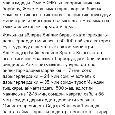
маалымдады. Эми УКМКнын координациялык
борбору, Жеке маалыматтарды коргоо боюнча
мамлекеттик агенттик жана Санариптик өнүктүрүү
министрлиги биргеликте ачыкталган маалыматты
тыкыр иликтеп чыгары айтылды.
Жакынкы айларда бийлик бардык категориядагы
дарыгерлердин маянасын 50-100 пайызга көтөрөт.
Бул тууралуу саламаттык сактоо министри
Алымкадыр Бейшеналиев Sputnik Кыргызстан
агенттигинин маалымат борборундагы брифингде
билдирди. Анын айтымында, учурда орточо
айлыктармедайымдардыкы — 17 миң сом;
дарыгерлердики — 24 миң сом; участкалык
дарыгерлердики — 35 миң сомду тузот.Мындан
тышкары, аймактардагы 500 жаш адистин
маянасына 12-15 миң сомдон, квартал сайын 66
миң сомдон дарыгердин депозити кошулат.
Министр президент Садыр Жапаров 1-июлдан
баштап аймактардагы педиатр, неонатолог, хирург,