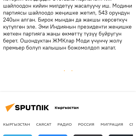
шайлоодон кийин милдетүү жасалуучу иш. Модини
партиясы шайлоодо жеңишке жетип, 543 орундун
240ын алган. Бирок мындан да жакшы көрсөткүч
күтүлгөн эле. Эми Индиянын президенти жеңишке
жеткен партияга жаңы өкмөттү түзүү буйругун
берет. Ошондуктан ЖМКлар Моди үчүнчү жолу
премьер болуп калышын божомолдоп жатат.
Кыргызстан
КЫРГЫЗСТАН
САЯСАТ
РАДИО
РОССИЯ
МИГРАЦИЯ
СП