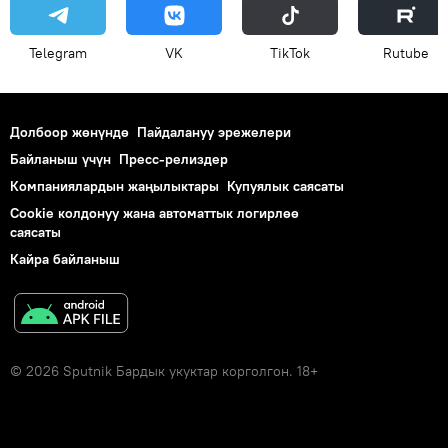
Telegram
VK
ТikТоk
Rutube
Долбоор жөнүндө
Пайдалануу эрежелери
Байланыш үчүн
Пресс-релиздер
Компаниялардын жаңылыктары
Купуялык саясаты
Cookie колдонуу жана автоматтык логирлөө
саясаты
Кайра байланыш
© 2026 Sputnik Бардык укуктар корголгон. 18+