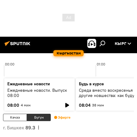
КЫРГ
Кыргызстан
00:00
01:00
Ежедневные новости
Будь в курсе
Ежедневные новости. Выпуск
Среда вместо воскресенья и
08:00
другие новшества: как будут
проходить выборы в КР?
08:00
08:04
4 мин
38 мин
Кечээ
Бүгүн
Эфирге
г. Бишкек
89.3