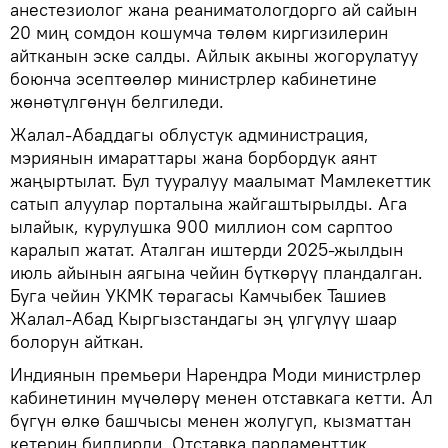
анестезиолог жана реаниматологдорго ай сайын
20 миң сомдон кошумча төлөм киргизилерин
айтканын эске салды. Айлык акыны жогорулатуу
боюнча эсептөөлөр министрлер кабинетине
жөнөтүлгөнүн белгиледи.
Жалал-Абаддагы облустук администрация,
мэриянын имараттары жана борбордук аянт
жаңыртылат. Бул тууралуу маалымат Мамлекеттик
сатып алуулар порталына жайгаштырылды. Ага
ылайык, курулушка 900 миллион сом сарптоо
каралып жатат. Аталган иштерди 2025-жылдын
июль айынын аягына чейин бүткөрүү пландалган.
Буга чейин УКМК төрагасы Камчыбек Ташиев
Жалал-Абад Кыргызстандагы эң үлгүлүү шаар
болорун айткан.
Индиянын премьери Нарендра Моди министрлер
кабинетинин мүчөлөрү менен отставкага кетти. Ал
бүгүн өлкө башчысы менен жолугуп, кызматтан
кетерин билдирди. Отставка парламенттик