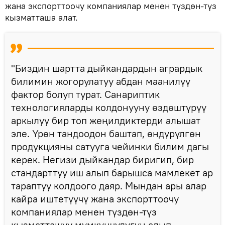
жана экспорттоочу компаниялар менен түздөн-түз
кызматташа алат.
"Биздин шартта дыйкандардын агрардык
билимин жогорулатуу абдан маанилүү
фактор болуп турат. Санариптик
технологияларды колдонууну өздөштүрүү
аркылуу бир топ жеңилдиктерди алышат
эле. Үрөн тандоодон баштап, өндүрүлгөн
продукцияны сатууга чейинки билим дагы
керек. Негизи дыйкандар биригип, бир
стандарттуу иш алып барышса мамлекет ар
тараптуу колдоого даяр. Мындан ары алар
кайра иштетүүчү жана экспорттоочу
компаниялар менен түздөн-түз
кызматташуу мүмкүнчүлүгүн алып