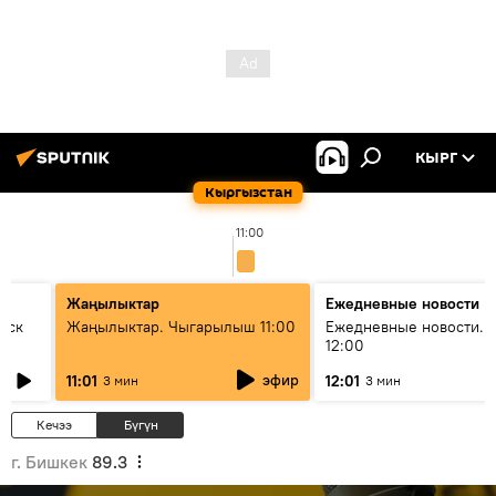
КЫРГ
Кыргызстан
11:00
Жаңылыктар
Ежедневные новости
уск
Жаңылыктар. Чыгарылыш 11:00
Ежедневные новости. 
12:00
эфир
11:01
12:01
3 мин
3 мин
Кечээ
Бүгүн
г. Бишкек
89.3