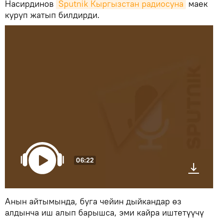
Насирдинов
Sputnik Кыргызстан радиосуна
маек
куруп жатып билдирди.
06:22
Анын айтымында, буга чейин дыйкандар өз
алдынча иш алып барышса, эми кайра иштетүүчү