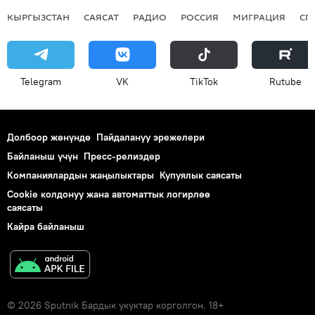
КЫРГЫЗСТАН
САЯСАТ
РАДИО
РОССИЯ
МИГРАЦИЯ
СП
Telegram
VK
ТikТоk
Rutube
Долбоор жөнүндө
Пайдалануу эрежелери
Байланыш үчүн
Пресс-релиздер
Компаниялардын жаңылыктары
Купуялык саясаты
Cookie колдонуу жана автоматтык логирлөө
саясаты
Кайра байланыш
© 2026 Sputnik Бардык укуктар корголгон. 18+