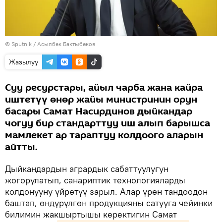
©
Sputnik
/ Асылбек Бактыбеков
Жазылуу
Суу ресурстары, айыл чарба жана кайра
иштетүү өнөр жайы министринин орун
басары Самат Насирдинов дыйкандар
чогуу бир стандарттуу иш алып барышса
мамлекет ар тараптуу колдоого аларын
айтты.
Дыйкандардын агрардык сабаттуулугун
жогорулатып, санариптик технологияларды
колдонууну үйрөтүү зарыл. Алар үрөн тандоодон
баштап, өндүрүлгөн продукцияны сатууга чейинки
билимин жакшыртышы керектигин Самат