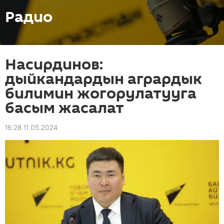
Радио
Насирдинов:
дыйкандардын агрардык
билимин жогорулатууга
басым жасалат
16:28 11.05.2024