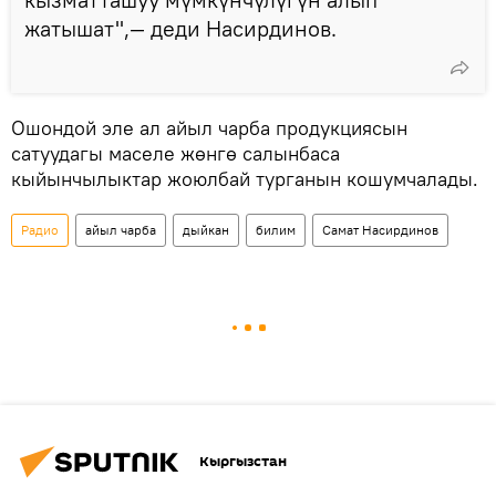
жатышат",— деди Насирдинов.
Ошондой эле ал айыл чарба продукциясын
сатуудагы маселе жөнгө салынбаса
кыйынчылыктар жоюлбай турганын кошумчалады.
Радио
айыл чарба
дыйкан
билим
Самат Насирдинов
Кыргызстан