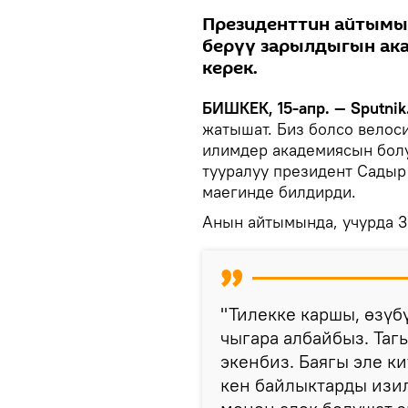
Президенттин айтымы
берүү зарылдыгын ака
керек.
БИШКЕК, 15-апр. — Sputnik
жатышат. Биз болсо велос
илимдер академиясын болу
тууралуу президент Садыр
маегинде билдирди.
Анын айтымында, учурда 3
"Тилекке каршы, өзүб
чыгара албайбыз. Таг
экенбиз. Баягы эле к
кен байлыктарды изи