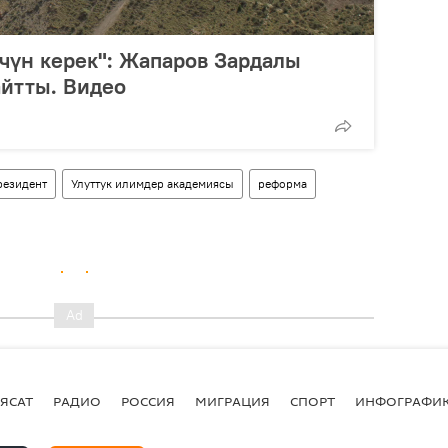
үчүн керек": Жапаров Зардалы
айтты. Видео
резидент
Улуттук илимдер академиясы
реформа
ЯСАТ
РАДИО
РОССИЯ
МИГРАЦИЯ
СПОРТ
ИНФОГРАФИ