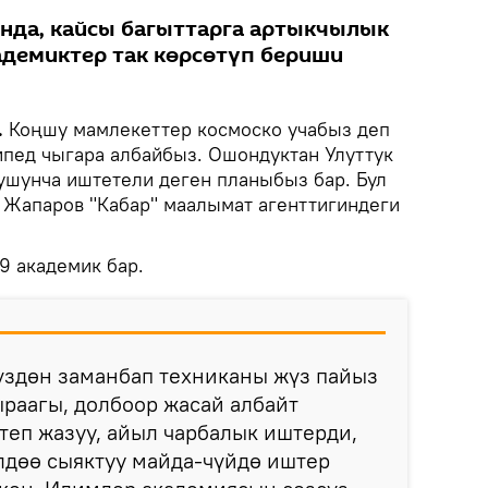
нда, кайсы багыттарга артыкчылык
демиктер так көрсөтүп бериши
.
Коңшу мамлекеттер космоско учабыз деп
ипед чыгара албайбыз. Ошондуктан Улуттук
шунча иштетели деген планыбыз бар. Бул
 Жапаров "Кабар" маалымат агенттигиндеги
9 академик бар.
үздөн заманбап техниканы жүз пайыз
ыраагы, долбоор жасай албайт
итеп жазуу, айыл чарбалык иштерди,
лдөө сыяктуу майда-чүйдө иштер