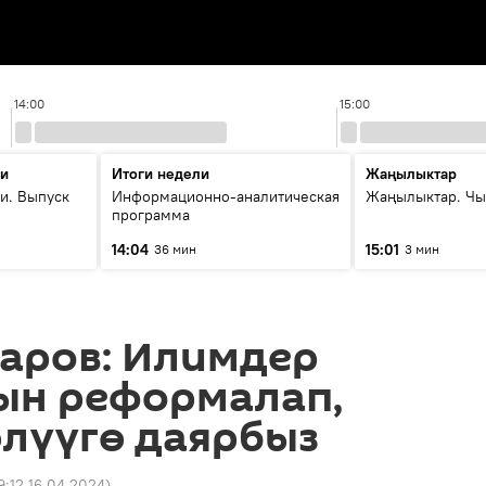
14:00
15:00
ти
Итоги недели
Жаңылыктар
и. Выпуск
Информационно-аналитическая
Жаңылыктар. Чы
программа
14:04
15:01
36 мин
3 мин
аров: Илимдер
ын реформалап,
өлүүгө даярбыз
9:12 16.04.2024
)