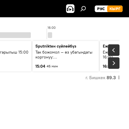
РУС
КЫРГ
16:00
Sputnikteн сүйлөйбүз
Ежедневные 
гарылыш 15:00
Так божомол — өз убагындагы
Ежедневные н
коргонуу:
16:00
гидрометеорологиялык кызмат
15:04
16:01
45 мин
3 мин
кантип өркүндөтүлүүдө
г. Бишкек
89.3