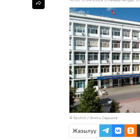
©
Sputnik / Эмиль Садыров
Жазылуу