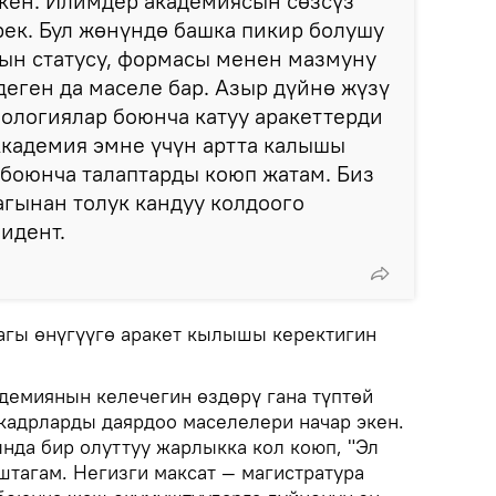
экен. Илимдер академиясын сөзсүз
ерек. Бул жөнүндө башка пикир болушу
нын статусу, формасы менен мазмуну
деген да маселе бар. Азыр дүйнө жүзү
ологиялар боюнча катуу аракеттерди
Академия эмне үчүн артта калышы
 боюнча талаптарды коюп жатам. Биз
гынан толук кандуу колдоого
зидент.
агы өнүгүүгө аракет кылышы керектигин
демиянын келечегин өздөрү гана түптөй
кадрларды даярдоо маселелери начар экен.
да бир олуттуу жарлыкка кол коюп, "Эл
штагам. Негизги максат — магистратура