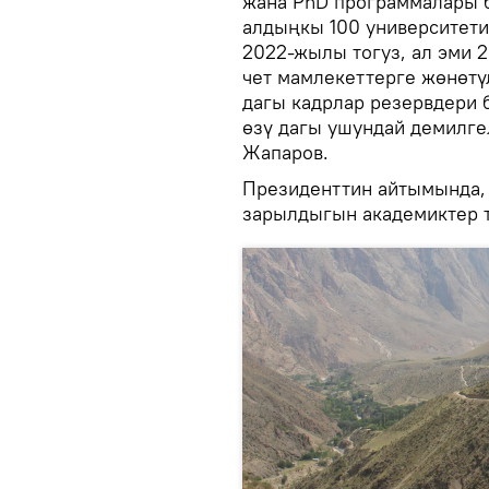
жана PhD программалары 
алдыңкы 100 университети
2022-жылы тогуз, ал эми 
чет мамлекеттерге жөнөт
дагы кадрлар резервдери 
өзү дагы ушундай демилге
Жапаров.
Президенттин айтымында,
зарылдыгын академиктер т