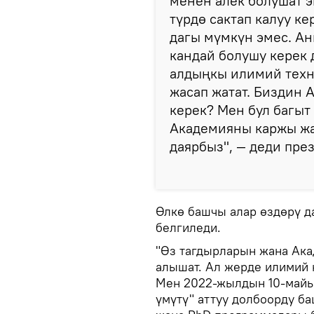
менен алек болушат 
түрдө сактап калуу к
дагы мүмкүн эмес. А
кандай болушу керек 
алдыңкы илимий техн
жасап жатат. Биздин 
керек? Мен бул багыт
Академияны каржы жа
даярбыз", — деди пре
Өлкө башчы алар өздөрү д
белгиледи.
"Өз тагдырларын жана Ака
алышат. Ал жерде илимий 
Мен 2022-жылдын 10-майын
үмүтү" аттуу долбоорду ба