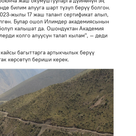
боюнча жаш окумуштууларга дүйнөнүн эң
нде билим алууга шарт түзүп берүү болгон.
2023-жылы 17 жаш талант сертификат алып,
үлгөн. Булар ошол Илимдер академиясынын
болуп калышат да. Ошондуктан Академия
лерди колго алуусун талап кылам", — деди
 кайсы багыттарга артыкчылык берүү
ак көрсөтүп бериши керек.