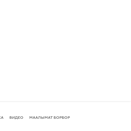
КА
ВИДЕО
МААЛЫМАТ БОРБОР