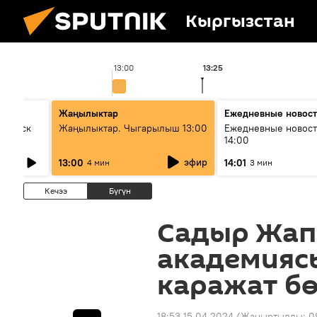
Кыргызстан
13:00
13:25
Жаңылыктар
Ежедневные новос
Выпуск
Жаңылыктар. Чыгарылыш 13:00
Ежедневные новост
14:00
эфир
13:00
14:01
4 мин
3 мин
Кечээ
Бүгүн
Садыр Жап
академияс
каражат б
18:53 15.04.2024
(Жаңыртылды:
0