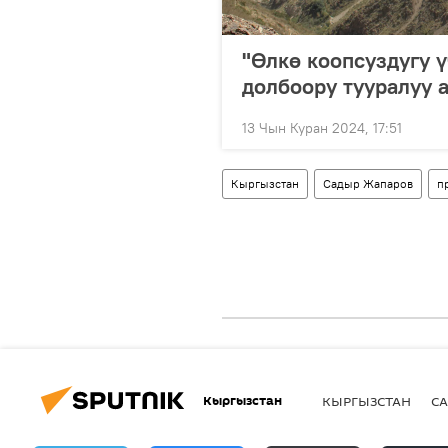
"Өлкө коопсуздугу 
долбоору тууралуу 
13 Чын Куран 2024, 17:51
Кыргызстан
Садыр Жапаров
п
Кыргызстан
КЫРГЫЗСТАН
СА