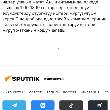
иштер уланып жатат. Анын айтымында, өлкөдө
жылына 1100-1200 гектар жерге тиешелүү
өсүмдүктөрдү отургузуу иштери жүргүзүлүшү
керек.Ошондой эле адис токой кызматкерлеринин
айлыгы жогорулап, санариптештирүү иштери
жүрүп жатканын кошумчалады.
Кыргызстан
КЫРГЫЗСТАН
САЯСАТ
РАДИО
РОССИЯ
МИГРАЦИЯ
СП