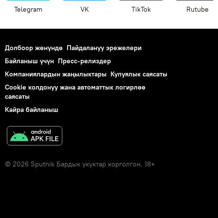
Telegram
VK
ТikТоk
Rutube
Долбоор жөнүндө
Пайдалануу эрежелери
Байланыш үчүн
Пресс-релиздер
Компаниялардын жаңылыктары
Купуялык саясаты
Cookie колдонуу жана автоматтык логирлөө
саясаты
Кайра байланыш
© 2026 Sputnik Бардык укуктар корголгон. 18+