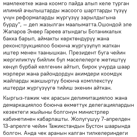
мамлекетке жана коомго пайда алып келе турган
илимий ачылыштарды жасоого шарттарды түзүү
үчүн реформаларды жүргүзүү зарылдыгына
бурду", — деп жазылган маалыматта.Ошондой эле
Жапаров Энвер Гареев атындагы Ботаникалык
бакка барып, аймакты көрктөндүрүү жана
реконструкциялоо боюнча жүргүзүлүп жаткан
иштер менен таанышкан. Президент буга чейин
жергиликтүү бийлик бул маселелерге жетиштүү
көңүл бурбай келгенин айтып, бирок учурда шаар
мэрлери жана райондордун акимдери коомдук
жайларды жакшыртуу боюнча комплекстүү
иштерди жүргүзүүгө тийиш экенин айткан.
Кыргыз-тажик чек арасын делимитациялоо жана
демаркациялоо боюнча өкмөттүк делегациялардын
кезектеги жыйыны болгонун министрлер
кабинетинен кабарлашты. Жолугушуу 7-апрелден
13-апрелге чейин Тажикстандын Бустон шаарында
болгон. Анда чек аранын калган тилкелериндеги