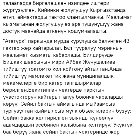
талааларда биргелешкен изилдөө иштери
жүргүзүлгөн. Кийинки жолугушуу Кыргызстанда
өтүп, аймактарды тактоо улантылмакчы. Маалымат
кызматынан жолугушуу өз ара түшүнүшүү жана
достук маанайда өткөнүн кошумчалашты.
"Ататүрк" паркында мурда курулушка бөлүнгөн 43
гектар жер кайтарылат. Бул тууралуу мэриянын
маалымат кызматы кабарлады. Билдирүүдө
Бишкек шаарынын мэри Айбек Жунушалиев
тийиштүү токтомго кол койгону айтылган.Анда
тийиштүү мамлекеттик жана муниципалдык
мекемелерге бир катар тапгшырмалар
берилген.Бекитилген чектерде парктын
участокторун кайтарып алуу боюнча чараларды
көрүү; Сейил бактын аймагында мыйзамсыз
тургузулган кыймылсыз мүлк объектилерин бузуу;
Сейил бакка келтирилген зыянды күнөөлүү
адамдардын эсебинен калыбына келтирүү; Укуктук
баа берүү жана сейил бактын чектеринде жер