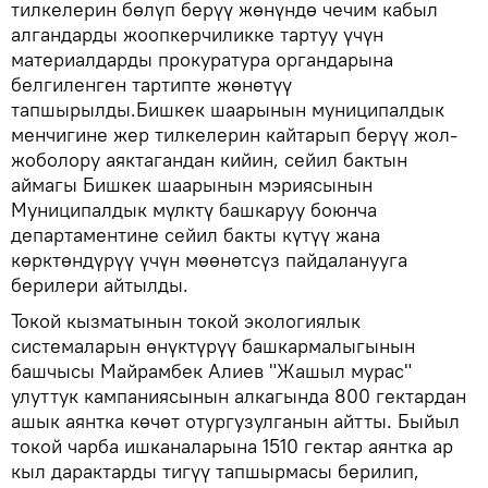
тилкелерин бөлүп берүү жөнүндө чечим кабыл
алгандарды жоопкерчиликке тартуу үчүн
материалдарды прокуратура органдарына
белгиленген тартипте жөнөтүү
тапшырылды.Бишкек шаарынын муниципалдык
менчигине жер тилкелерин кайтарып берүү жол-
жоболору аяктагандан кийин, сейил бактын
аймагы Бишкек шаарынын мэриясынын
Муниципалдык мүлктү башкаруу боюнча
департаментине сейил бакты күтүү жана
көрктөндүрүү үчүн мөөнөтсүз пайдаланууга
берилери айтылды.
Токой кызматынын токой экологиялык
системаларын өнүктүрүү башкармалыгынын
башчысы Майрамбек Алиев "Жашыл мурас"
улуттук кампаниясынын алкагында 800 гектардан
ашык аянтка көчөт отургузулганын айтты. Быйыл
токой чарба ишканаларына 1510 гектар аянтка ар
кыл дарактарды тигүү тапшырмасы берилип,