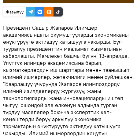
Жазылуу
Президент Садыр Жапаров Илимдер
академиясындагы окумуштууларды экономиканы
өнүктүрүүгө активдүү катышууга чакырды. Бул
тууралуу президенттин маалымат кызматынан
кабарлашты. Мамлекет башчы бүгүн, 13-апрелде,
Улуттук илимдер академиясына барып,
кызматкерлердин иш шарттары менен таанышып,
илимий ишмерлер, жетекчилиги менен сүйлөшкөн.
"Баарлашуу учурунда Жапаров илимпоздорду
илимий изилдөөлөрдү жүргүзүү, жаңы
технологияларды жана инновацияларды иштеп
чыгуу, ошондой эле өлкөнүн алдында турган
түрдүү маселелер боюнча эксперттик кеп-
кеңештерди берүү аркылуу экономика
тармактарын өнүктүрүүгө активдүү катышууга
чакырды. Илимий ишмерлердин көңүлүн