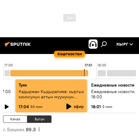
КЫРГ
Кыргызстан
17:00
17:51
18:00
Туяк
Ежедневные новости
17:00
Кадыржан Кыдыралиев: кыргыз
Ежедневные новости. 
киносунун алтын муунунун
18:00
өкүлү
эфир
17:04
18:01
50 мин
5 мин
Кечээ
Бүгүн
г. Бишкек
89.3