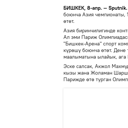
БИШКЕК, 8-апр. — Sputnik
боюнча Азия чемпионаты, 
өтөт.
Азия биринчилигинде конт
Ал эми Париж Олимпиадас
"Бишкек-Арена" спорт ком
күрөшү боюнча өтөт. Дене
маалыматына ылайык, ага 
Эске салсак, Акжол Махму
кызы жана Жоламан Шарше
Парижде өтө турган Олимп