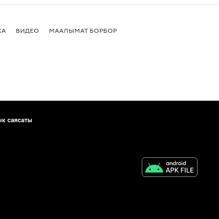
КА
ВИДЕО
МААЛЫМАТ БОРБОР
ык саясаты