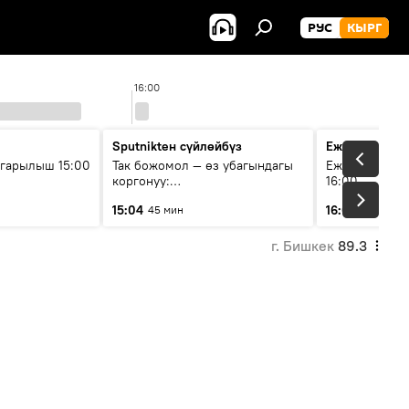
РУС
КЫРГ
16:00
Sputnikteн сүйлөйбүз
Ежедневные 
гарылыш 15:00
Так божомол — өз убагындагы
Ежедневные н
коргонуу:
16:00
гидрометеорологиялык кызмат
15:04
16:01
45 мин
3 мин
кантип өркүндөтүлүүдө
г. Бишкек
89.3