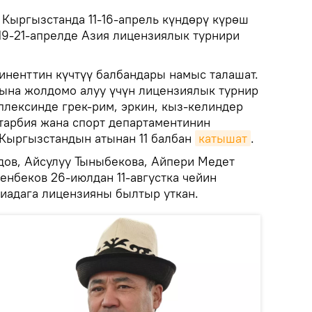
.
Кыргызстанда 11-16-апрель күндөрү күрөш
19-21-апрелде Азия лицензиялык турнири
иненттин күчтүү балбандары намыс талашат.
ына жолдомо алуу үчүн лицензиялык турнир
плексинде грек-рим, эркин, кыз-келиндер
 тарбия жана спорт департаментинин
Кыргызстандын атынан 11 балбан
катышат
.
дов, Айсулуу Тыныбекова, Айпери Медет
нбеков 26-июлдан 11-августка чейин
иадага лицензияны былтыр уткан.