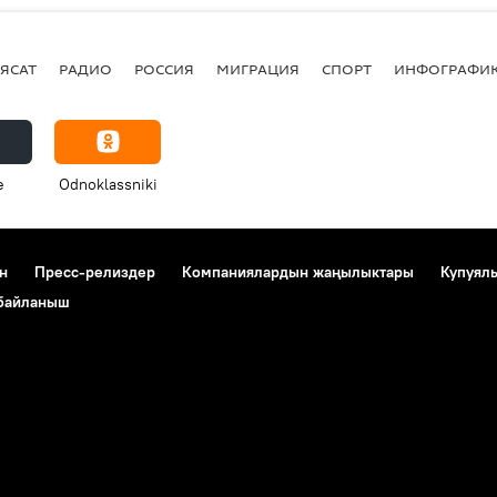
ЯСАТ
РАДИО
РОССИЯ
МИГРАЦИЯ
СПОРТ
ИНФОГРАФИ
e
Odnoklassniki
н
Пресс-релиздер
Компаниялардын жаңылыктары
Купуял
 байланыш