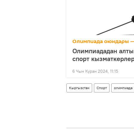
Олимпиада оюндары —
Олимпиададан алты
спорт кызматкерлер
6 Чын Куран 2024, 11:15
Кыргызстан
Спорт
олимпиада