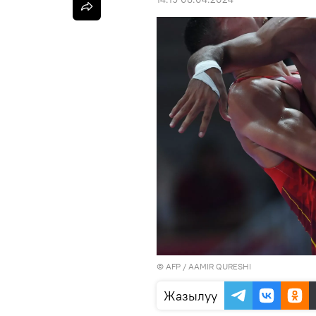
©
AFP
/ AAMIR QURESHI
Жазылуу