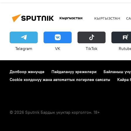
Кыргызстан
КЫРГЫЗСТАН
СА
Telegram
VK
ТikТоk
Rutub
Долбоор жөнүндө
Пайдалануу эрежелери
Байланыш үчү
Cookie колдонуу жана автоматтык логирлөө саясаты
Кайра
© 2026 Sputnik Бардык укуктар корголгон. 18+