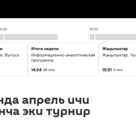
14:00
15:00
ти
Итоги недели
Жаңылыктар
и. Выпуск
Информационно-аналитическая
Жаңылыктар. Чы
программа
14:04
15:01
36 мин
3 мин
нда апрель ичи
нча эки турнир