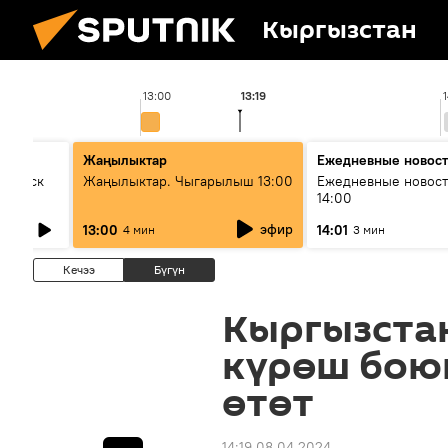
Кыргызстан
13:00
13:19
Жаңылыктар
Ежедневные новос
Выпуск
Жаңылыктар. Чыгарылыш 13:00
Ежедневные новост
14:00
эфир
13:00
14:01
4 мин
3 мин
Кечээ
Бүгүн
Кыргызста
күрөш бою
өтөт
14:19 08.04.2024