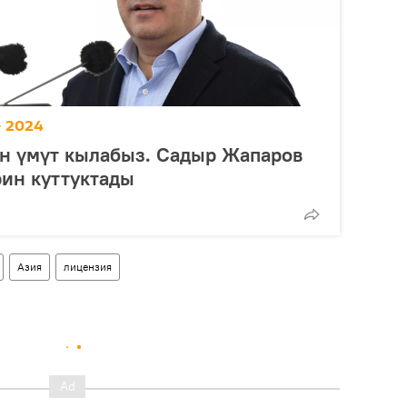
 2024
н үмүт кылабыз. Садыр Жапаров
ин куттуктады
Азия
лицензия