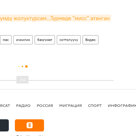
үмдү жолуктурсам…Түрмөдө "мисс" атанган 
мас
ичкилик
баңгизат
соттолуучу
Видео
ЯСАТ
РАДИО
РОССИЯ
МИГРАЦИЯ
СПОРТ
ИНФОГРАФИ