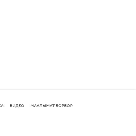
КА
ВИДЕО
МААЛЫМАТ БОРБОР