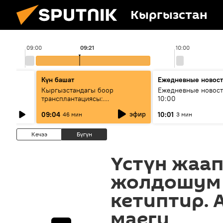
Кыргызстан
09:00
09:21
10:00
Күн башат
Ежедневные новос
лыш
Кыргызстандагы боор
Ежедневные новост
трансплантациясы:
10:00
жетишкендиктер жана өнүгүү
эфир
09:04
10:01
46 мин
3 мин
келечеги
Кечээ
Бүгүн
Үстүн жаап
жолдошум 
кетиптир. 
маеги