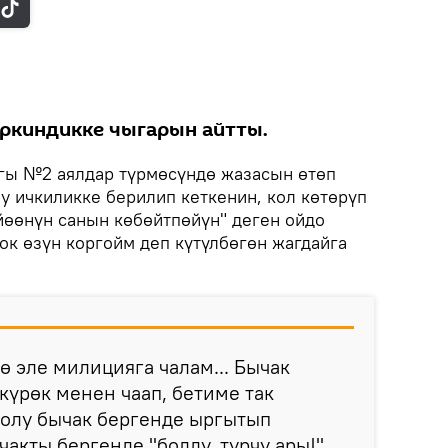
ркиндикке чыгарын айтты.
гы №2 аялдар түрмөсүндө жазасын өтөп
у ичкиликке берилип кеткенин, кол көтөрүп
йөөнүн санын көбөйтпөйүн" деген ойдо
ок өзүн коргойм деп күтүлбөгөн жагдайга
ө эле милицияга чалам... Бычак
күрөк менен чаап, бетиме так
жолу бычак бергенде ыргытып
акты бергенде "болду, турчу ары!"