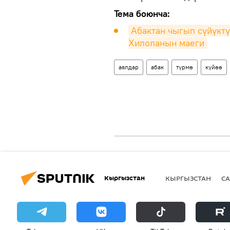
Тема боюнча:
Абактан чыгып сүйүктү
Хилоланын маеги
аялдар
абак
түрмө
күйөө
Кыргызстан
КЫРГЫЗСТАН
СА