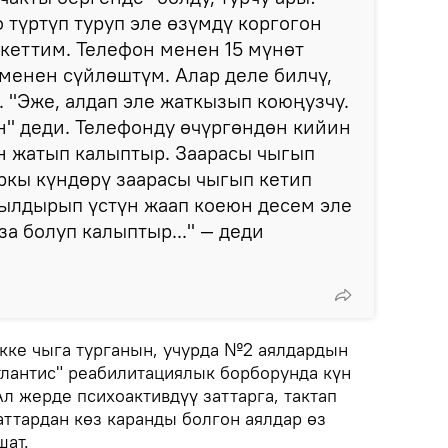
 түртүп туруп эле өзүмдү коргогон
кеттим. Телефон менен 15 мүнөт
менен сүйлөштүм. Алар деле билчү,
 "Эже, алдап эле жаткызып коюңузчу.
" деди. Телефонду өчүргөндөн кийин
н жатып калыптыр. Заарасы чыгып
ркы күндөрү заарасы чыгып кетип
жылдырып үстүн жаап коеюн десем эле
аза болуп калыптыр..." — деди
ке чыга турганын, учурда №2 аялдардын
тлантис" реабилитациялык борборунда күн
л жерде психоактивдүү заттарга, тактап
аттардан көз каранды болгон аялдар өз
ат.