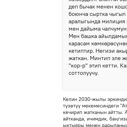
деп бычак менен кошо
боюнча сыртка чыгып 
аралыгында милиция 
мен дайыма чалчумун.
Мен башка айылдамын
карасам көмкөрөсүнө
кетиптир. Негизи акы
жаткан. Минтип эле 
"кор-р" этип кетти. К
соттолуучу.
Келин 2030-жылы эркиндик
түзөтүү мекемесиндеги "А
кечирип жатканын айтты. А
айтканда, ичимдик, баңгиз
ыктыяры менен дарыланыш