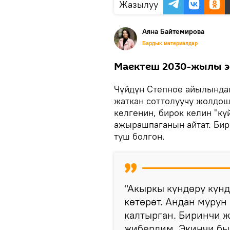
Жазылуу
Аяна Байтемирова
Бардык материалдар
Маектеш 2030-жылы э
Чүйдүн Степное айылында
жаткан соттолуучу жолдош
келгенин, бирок келин "кү
ажырашпаганын айтат. Бир
туш болгон.
"Акыркы күндөрү күнд
көтөрөт. Андан мурун 
калтырган. Биринчи 
жибердим. Экинчи быч