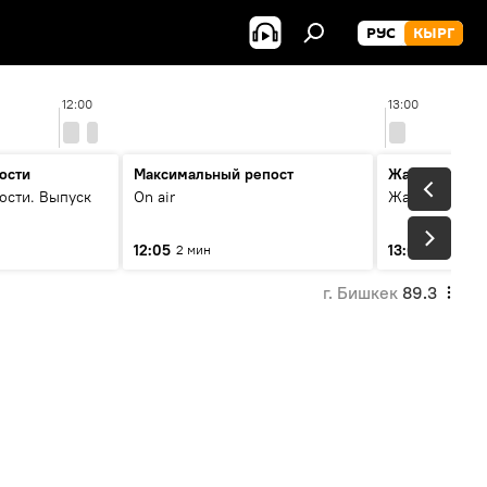
РУС
КЫРГ
12:00
13:00
ости
Максимальный репост
Жаңылыктар
ости. Выпуск
On air
Жаңылыктар.
12:05
13:01
2 мин
3 мин
г. Бишкек
89.3