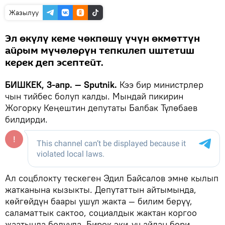
Жазылуу
Эл өкүлү кеме чөкпөшү үчүн өкмөттүн
айрым мүчөлөрүн тепкилеп иштетиш
керек деп эсептейт.
БИШКЕК, 3-апр. — Sputnik.
Кээ бир министрлер
чын тийбес болуп калды. Мындай пикирин
Жогорку Кеңештин депутаты Балбак Түлөбаев
билдирди.
Ал соцблокту тескеген Эдил Байсалов эмне кылып
жатканына кызыкты. Депутаттын айтымында,
көйгөйдүн баары ушул жакта — билим берүү,
саламаттык сактоо, социалдык жактан коргоо
жаатында болууда. Бирок эки-үч айдан бери