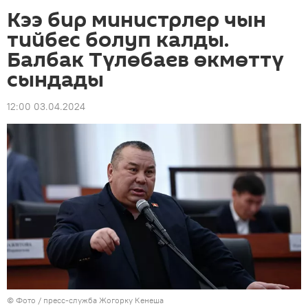
Кээ бир министрлер чын
тийбес болуп калды.
Балбак Түлөбаев өкмөттү
сындады
12:00 03.04.2024
© Фото / пресс-служба Жогорку Кенеша