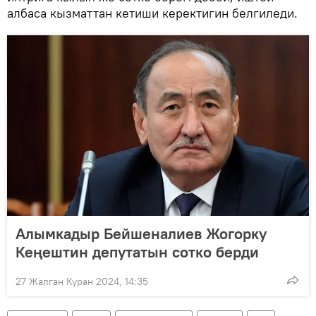
албаса кызматтан кетиши керектигин белгиледи.
Алымкадыр Бейшеналиев Жогорку
Кеңештин депутатын сотко берди
27 Жалган Куран 2024, 14:35