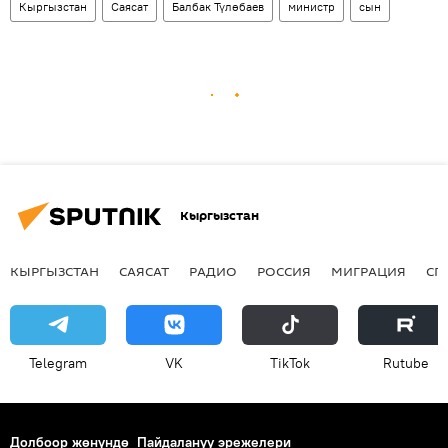
Кыргызстан
Саясат
Балбак Түлөбаев
министр
сын
Кыргызстан
КЫРГЫЗСТАН
САЯСАТ
РАДИО
РОССИЯ
МИГРАЦИЯ
СП
Telegram
VK
ТikТоk
Rutube
Долбоор жөнүндө
Пайдалануу эрежелери