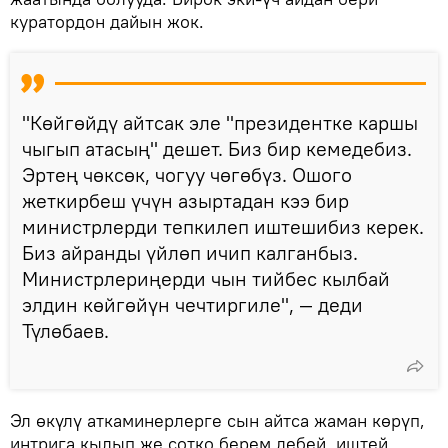
куратордон дайын жок.
"Көйгөйдү айтсак эле "президентке каршы
чыгып атасың" дешет. Биз бир кемедебиз.
Эртең чөксөк, чогуу чөгөбүз. Ошого
жеткирбеш үчүн азыртадан кээ бир
министрлерди тепкилеп иштешибиз керек.
Биз айранды үйлөп ичип калганбыз.
Министрлериңерди чын тийбес кылбай
элдин көйгөйүн чечтиргиле", — деди
Түлөбаев.
Эл өкүлү аткаминерлерге сын айтса жаман көрүп,
интрига кылып же сотко берем дебей, иштей