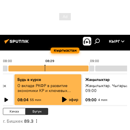
КЫРГ
Кыргызстан
08:00
08:29
09:00
Будь в курсе
Жаңылыктар
уск
О вкладе РКФР в развитие
Жаңылыктар. Чыгары
экономики КР и ключевых
09:00
секторах до 2030 года
эфир
08:04
09:00
55 мин
4 мин
Кечээ
Бүгүн
г. Бишкек
89.3