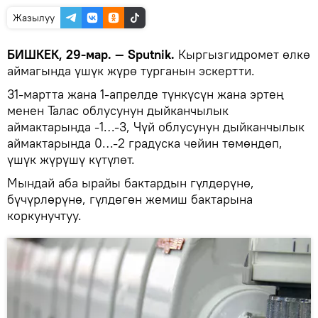
Жазылуу
БИШКЕК, 29-мар. — Sputnik.
Кыргызгидромет өлкө
аймагында үшүк жүрө турганын эскертти.
31-мартта жана 1-апрелде түнкүсүн жана эртең
менен Талас облусунун дыйканчылык
аймактарында -1…-3, Чүй облусунун дыйканчылык
аймактарында 0…-2 градуска чейин төмөндөп,
үшүк жүрүшү күтүлөт.
Мындай аба ырайы бактардын гүлдөрүнө,
бүчүрлөрүнө, гүлдөгөн жемиш бактарына
коркунучтуу.