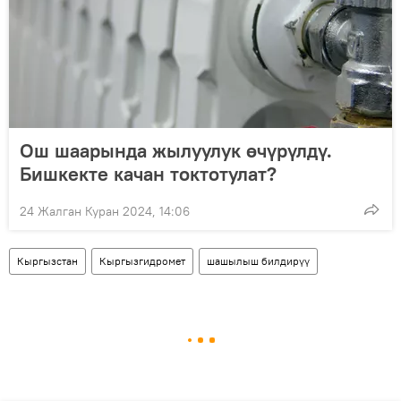
Ош шаарында жылуулук өчүрүлдү.
Бишкекте качан токтотулат?
24 Жалган Куран 2024, 14:06
Кыргызстан
Кыргызгидромет
шашылыш билдирүү