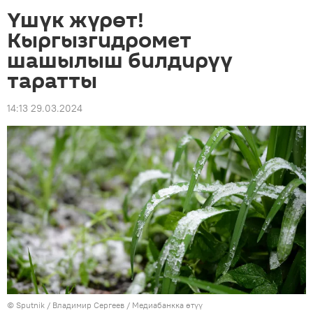
Үшүк жүрөт!
Кыргызгидромет
шашылыш билдирүү
таратты
14:13 29.03.2024
©
Sputnik
/ Владимир Сергеев
/
Медиабанкка өтүү