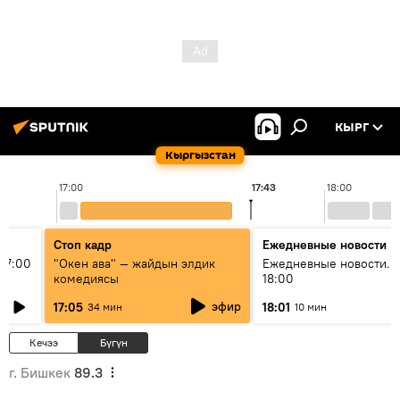
КЫРГ
Кыргызстан
17:00
17:43
18:00
Стоп кадр
Ежедневные новости
17:00
"Окен ава" — жайдын элдик
Ежедневные новости. 
комедиясы
18:00
эфир
17:05
18:01
34 мин
10 мин
Кечээ
Бүгүн
г. Бишкек
89.3