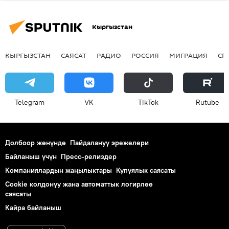
Кыргызстан
КЫРГЫЗСТАН
САЯСАТ
РАДИО
РОССИЯ
МИГРАЦИЯ
СП
Telegram
VK
ТikТоk
Rutube
Долбоор жөнүндө
Пайдалануу эрежелери
Байланыш үчүн
Пресс-релиздер
Компаниялардын жаңылыктары
Купуялык саясаты
Cookie колдонуу жана автоматтык логирлөө
саясаты
Кайра байланыш