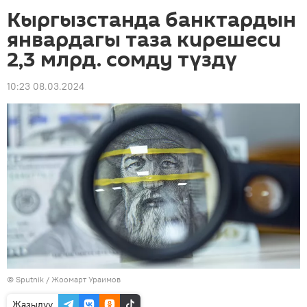
Кыргызстанда банктардын
январдагы таза кирешеси
2,3 млрд. сомду түздү
10:23 08.03.2024
©
Sputnik
/ Жоомарт Ураимов
Жазылуу