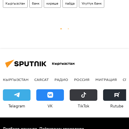
Кыргызстан
банк
киреше
пайда
Улуттук банк
Кыргызстан
КЫРГЫЗСТАН
САЯСАТ
РАДИО
РОССИЯ
МИГРАЦИЯ
СП
Telegram
VK
ТikТоk
Rutube
Долбоор жөнүндө
Пайдалануу эрежелери