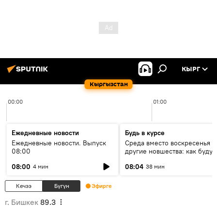
КЫРГ
Кыргызстан
00:00
01:00
Ежедневные новости
Будь в курсе
Ежедневные новости. Выпуск
Среда вместо воскресенья и
08:00
другие новшества: как будут
проходить выборы в КР?
08:00
08:04
4 мин
38 мин
Кечээ
Бүгүн
Эфирге
г. Бишкек
89.3