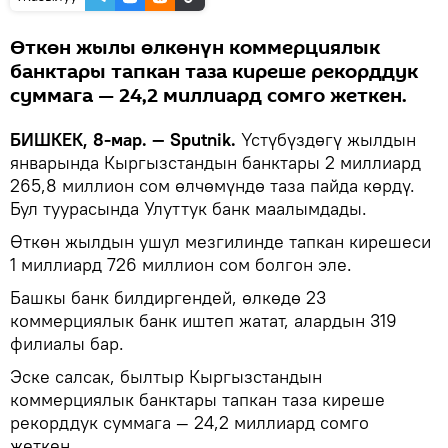
Өткөн жылы өлкөнүн коммерциялык
банктары тапкан таза киреше рекорддук
суммага — 24,2 миллиард сомго жеткен.
БИШКЕК, 8-мар. — Sputnik.
Үстүбүздөгү жылдын
январында Кыргызстандын банктары 2 миллиард
265,8 миллион сом өлчөмүндө таза пайда көрдү.
Бул туурасында Улуттук банк маалымдады.
Өткөн жылдын ушул мезгилинде тапкан кирешеси
1 миллиард 726 миллион сом болгон эле.
Башкы банк билдиргендей, өлкөдө 23
коммерциялык банк иштеп жатат, алардын 319
филиалы бар.
Эске салсак, былтыр Кыргызстандын
коммерциялык банктары тапкан таза киреше
рекорддук суммага — 24,2 миллиард сомго
жеткен.