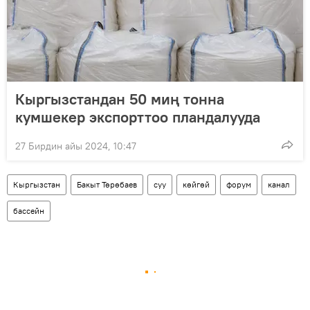
Кыргызстандан 50 миң тонна
кумшекер экспорттоо пландалууда
27 Бирдин айы 2024, 10:47
Кыргызстан
Бакыт Төрөбаев
суу
көйгөй
форум
канал
бассейн