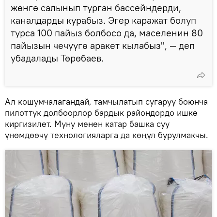
жөнгө салынып турган бассейндерди,
каналдарды курабыз. Эгер каражат болуп
турса 100 пайыз болбосо да, маселенин 80
пайызын чечүүгө аракет кылабыз", — деп
убадалады Төрөбаев.
Ал кошумчалагандай, тамчылатып сугаруу боюнча
пилоттук долбоорлор бардык райондордо ишке
киргизилет. Муну менен катар башка суу
үнөмдөөчү технологияларга да көңүл бурулмакчы.