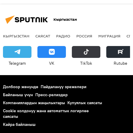
Кыргызстан
КЫРГЫЗСТАН
САЯСАТ
РАДИО
РОССИЯ
МИГРАЦИЯ
СП
Telegram
VK
ТikТоk
Rutube
Долбоор жөнүндө
Пайдалануу эрежелери
Байланыш үчүн
Пресс-релиздер
Компаниялардын жаңылыктары
Купуялык саясаты
Cookie колдонуу жана автоматтык логирлөө
саясаты
Кайра байланыш