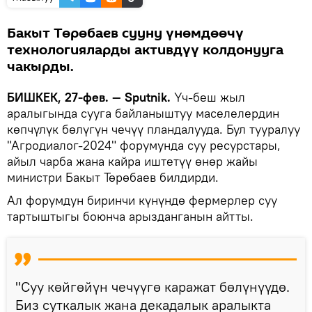
Бакыт Төрөбаев сууну үнөмдөөчү
технологияларды активдүү колдонууга
чакырды.
БИШКЕК, 27-фев. — Sputnik.
Үч-беш жыл
аралыгында сууга байланыштуу маселелердин
көпчүлүк бөлүгүн чечүү пландалууда. Бул тууралуу
"Агродиалог-2024" форумунда суу ресурстары,
айыл чарба жана кайра иштетүү өнөр жайы
министри Бакыт Төрөбаев билдирди.
Ал форумдун биринчи күнүндө фермерлер суу
тартыштыгы боюнча арызданганын айтты.
"Суу көйгөйүн чечүүгө каражат бөлүнүүдө.
Биз суткалык жана декадалык аралыкта