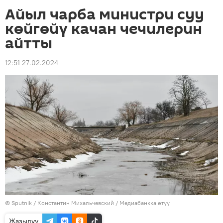
Айыл чарба министри суу
көйгөйү качан чечилерин
айтты
12:51 27.02.2024
©
Sputnik
/ Константин Михальчевский
/
Медиабанкка өтүү
Жазылуу