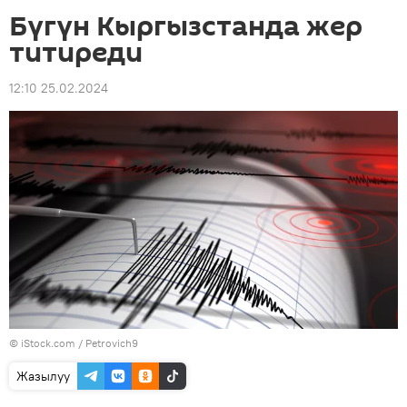
Бүгүн Кыргызстанда жер
титиреди
12:10 25.02.2024
© iStock.com / Petrovich9
Жазылуу