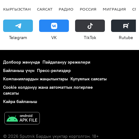
КЫРГЫЗСТАН
САЯСАТ
РАДИО
РОССИЯ
МИГРАЦИЯ
СП
Telegram
VK
ТikТоk
Rutube
Долбоор жөнүндө
Пайдалануу эрежелери
Байланыш үчүн
Пресс-релиздер
Компаниялардын жаңылыктары
Купуялык саясаты
Cookie колдонуу жана автоматтык логирлөө
саясаты
Кайра байланыш
© 2026 Sputnik Бардык укуктар корголгон. 18+