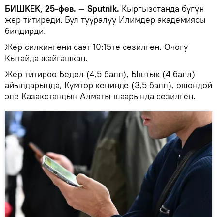
БИШКЕК, 25-фев. — Sputnik.
Кыргызстанда бүгүн
жер титиреди. Бул тууралуу Илимдер академиясы
билдирди.
Жер силкингени саат 10:15те сезилген. Очогу
Кытайда жайгашкан.
Жер титирөө Бедел (4,5 балл), Ыштык (4 балл)
айылдарында, Кумтөр кенинде (3,5 балл), ошондой
эле Казакстандын Алматы шаарында сезилген.