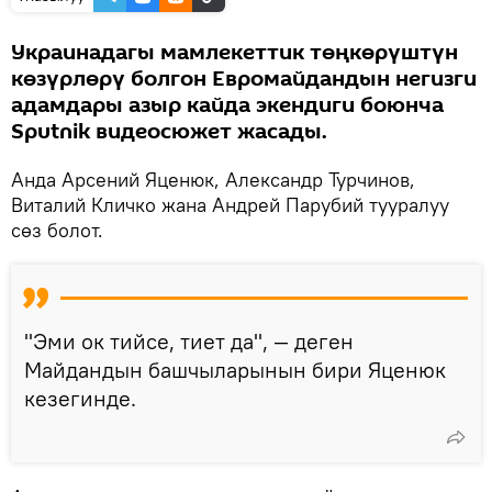
Украинадагы мамлекеттик төңкөрүштүн
көзүрлөрү болгон Евромайдандын негизги
адамдары азыр кайда экендиги боюнча
Sputnik видеосюжет жасады.
Анда Арсений Яценюк, Александр Турчинов,
Виталий Кличко жана Андрей Парубий тууралуу
сөз болот.
"Эми ок тийсе, тиет да", — деген
Майдандын башчыларынын бири Яценюк
кезегинде.