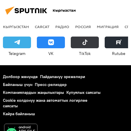
Кыргызстан
КЫРГЫЗСТАН
САЯСАТ
РАДИО
РОССИЯ
МИГРАЦИЯ
СП
Telegram
VK
ТikТоk
Rutube
Долбоор жөнүндө
Пайдалануу эрежелери
Байланыш үчүн
Пресс-релиздер
Компаниялардын жаңылыктары
Купуялык саясаты
Cookie колдонуу жана автоматтык логирлөө
саясаты
Кайра байланыш