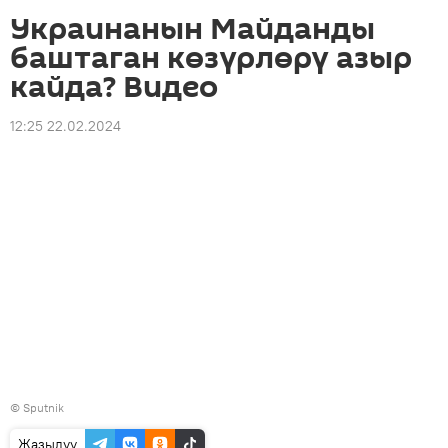
Украинанын Майданды
баштаган көзүрлөрү азыр
кайда? Видео
12:25 22.02.2024
©
Sputnik
Жазылуу