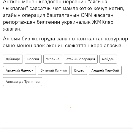
Анткен менен көздөгөн нерсенин "аягына
чыкпаган" саясатчы чет мамлекетке көчүп кетип,
атайын операция башталганын CNN жасаган
репортаждан билгенин украиналык ЖМКлар
жазган.
Ал эми биз жогоруда санап өткөн калган көзүрлөр
эмне менен алек экенин сюжеттен көрө аласыз.
Дүйнөдө
Россия
Украина
атайын операция
майдан
Арсений Яценюк
Виталий Кличко
Видео
Андрей Парубий
Александр Турчинов