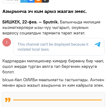
Азырынча эч ким арыз жазган эмес.
БИШКЕК, 22-фев. — Sputnik.
Балыкчыда милиция
кызматкерлери ызы-чуу чыгарып, окуянын
видеосу социалдык тармакта тарап жатат.
Кадрлардан милиционер кимдир бирөөнү бир чаап,
ошол жерде турган аялга тап бергенин көрүүгө
болот.
Ысык-Көл ОИИБи маалыматты тастыктады. Анткен
менен арыз жазып азырынча эч ким кайрыла элек.