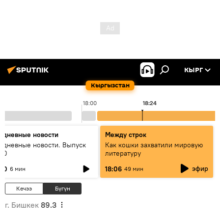
КЫРГ
Кыргызстан
18:00
18:24
едневные новости
Между строк
едневные новости. Выпуск
Как кошки захватили мировую
:00
литературу
эфир
:00
18:06
6 мин
49 мин
Кечээ
Бүгүн
г. Бишкек
89.3