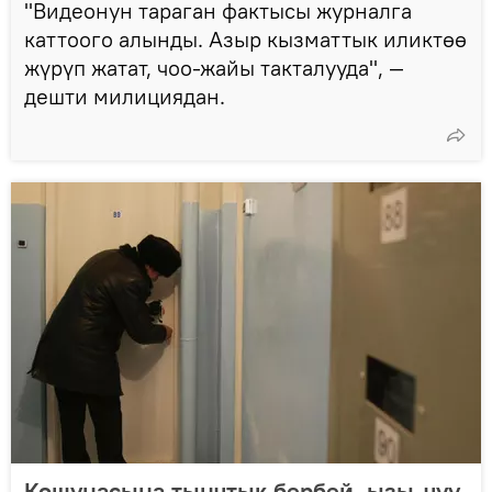
"Видеонун тараган фактысы журналга
каттоого алынды. Азыр кызматтык иликтөө
жүрүп жатат, чоо-жайы такталууда", —
дешти милициядан.
Кошунасына тынчтык бербей, ызы-чуу