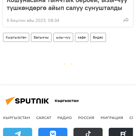
түшкөндөргө айып салуу сунушталды
6 Бештин айы 2023, 08:34
Кыргызстан
Балыкчы
ызы-чуу
кафе
Видео
Кыргызстан
КЫРГЫЗСТАН
САЯСАТ
РАДИО
РОССИЯ
МИГРАЦИЯ
СП