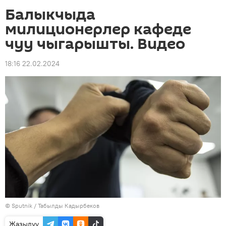
Балыкчыда
милиционерлер кафеде
чуу чыгарышты. Видео
18:16 22.02.2024
©
Sputnik / Табылды Кадырбеков
Жазылуу