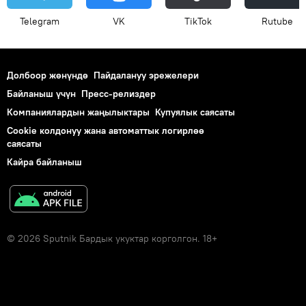
Telegram
VK
ТikТоk
Rutube
Долбоор жөнүндө
Пайдалануу эрежелери
Байланыш үчүн
Пресс-релиздер
Компаниялардын жаңылыктары
Купуялык саясаты
Cookie колдонуу жана автоматтык логирлөө
саясаты
Кайра байланыш
© 2026 Sputnik Бардык укуктар корголгон. 18+