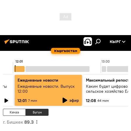
КЫРГ
Кыргызстан
12:01
13:00
Ежедневные новости
Максимальный репост
дагы
Ежедневные новости. Выпуск
Каким будет цифровое
12:00
сельское хозяйство ЕА
ызмат
эфир
12:01
12:08
7 мин
44 мин
Кечээ
Бүгүн
г. Бишкек
89.3