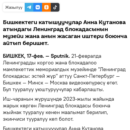
Жазылуу
Бишкектеги катышуучулар Анна Кутанова
атындагы Ленинград блокадасынын
музейи жана анын жасаган иштери боюнча
айтып беришет.
БИШКЕК, 17-фев. — Sputnik.
21-февралда
Ленинградды коргоо жана блокадалоо
мамлекеттик мемориалдык музейинде "Ленинград
блокадасы: эстей жүр" аттуу Санкт-Петербург —
Бишкек — Минск — Москва видеокөпүрөсү өтөт.
Бул тууралуу уюштуруучулар кабарлашты.
Иш-чаранын жүрүшүндө 2023-жылы жайында
жарык көргөн Ленинград блокадасы боюнча
жыйнак тууралуу кенен маалымат берилип,
экинчиси тууралуу кеп болот.
Бишкектеги катышуучулар Анна Кутанова