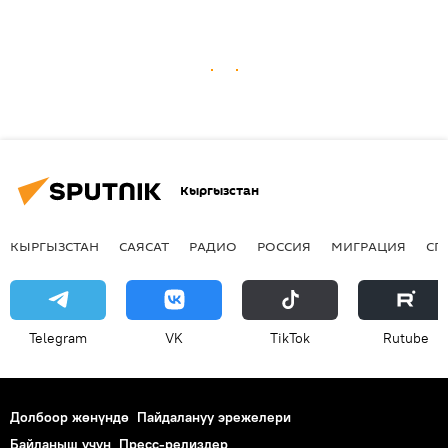
Кыргызстан
КЫРГЫЗСТАН
САЯСАТ
РАДИО
РОССИЯ
МИГРАЦИЯ
СП
Telegram
VK
ТikТоk
Rutube
Долбоор жөнүндө
Пайдалануу эрежелери
Байланыш үчүн
Пресс-релиздер