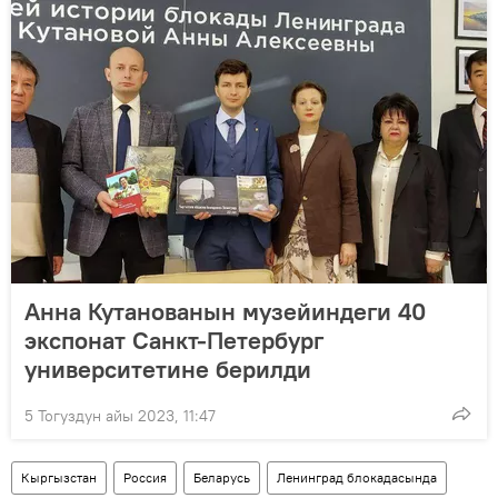
Анна Кутанованын музейиндеги 40
экспонат Санкт-Петербург
университетине берилди
5 Тогуздун айы 2023, 11:47
Кыргызстан
Россия
Беларусь
Ленинград блокадасында