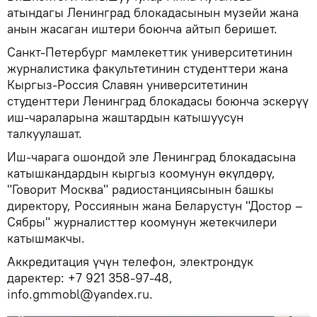
атындагы Ленинград блокадасынын музейи жана
анын жасаган иштери боюнча айтып беришет.
Санкт-Петербург мамлекеттик университетинин
журналистика факультетинин студенттери жана
Кыргыз-Россия Славян университетинин
студенттери Ленинград блокадасы боюнча эскерүү
иш-чараларына жаштардын катышуусун
талкуулашат.
Иш-чарага ошондой эле Ленинград блокадасына
катышкандардын кыргыз коомунун өкүлдөрү,
"Говорит Москва" радиостанциясынын башкы
директору, Россиянын жана Беларустун "Достор –
Сябры" журналисттер коомунун жетекчилери
катышмакчы.
Аккредитация үчүн телефон, электрондук
даректер: +7 921 358-97-48,
info.gmmobl@yandex.ru.