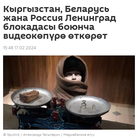
Кыргызстан, Беларусь
жана Россия Ленинград
блокадасы боюнча
видеокөпүрө өткөрөт
15:48 17.02.2024
©
Sputnik
/ Александр Гальперин
/
Медиабанкка өтүү