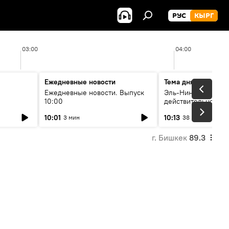
РУС
КЫРГ
03:00
04:00
Ежедневные новости
Тема дня
Ежедневные новости. Выпуск
Эль-Ниньо, жара и 
10:00
действительно вли
 өнүгүү
погоду в Кыргызст
10:01
10:13
3 мин
38 мин
г. Бишкек
89.3