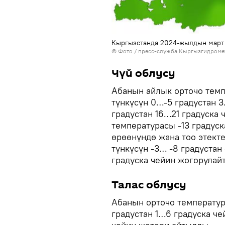
Кыргызстанда 2024-жылдын март
© Фото / пресс-служба Кыргызгидроме
Чүй облусу
Абанын айлык орточо тем
түнкүсүн 0…-5 градустан 3
градустан 16…21 градуска 
температурасы -13 градус
өрөөнүндө жана тоо этект
түнкүсүн -3… -8 градустан 
градуска чейин жогорулайт
Талас облусу
Абанын орточо температура
градустан 1…6 градуска че