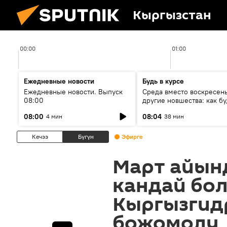
Кыргызстан
00:00
01:00
Ежедневные новости
Будь в курсе
Ежедневные новости. Выпуск
Среда вместо воскресень
08:00
другие новшества: как бу
проходить выборы в КР?
08:00
08:04
4 мин
38 мин
Кечээ
Бүгүн
Эфирге
Март айын
кандай бол
Кыргызгид
божомолу