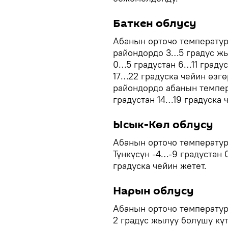
Баткен облусу
Абанын орточо температур
райондордо 3…5 градус жы
0…5 градустан 6…11 граду
17…22 градуска чейин өзгө
райондордо абанын темпера
градустан 14…19 градуска 
Ысык-Көл облусу
Абанын орточо температур
Түнкүсүн -4…-9 градустан
градуска чейин жетет.
Нарын облусу
Абанын орточо температур
2 градус жылуу болушу күт