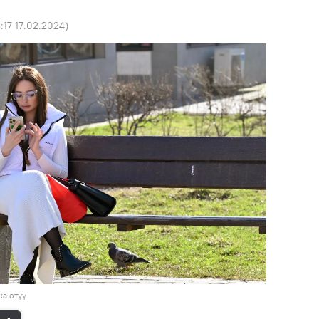
3:17 17.02.2024
)
а өтүү