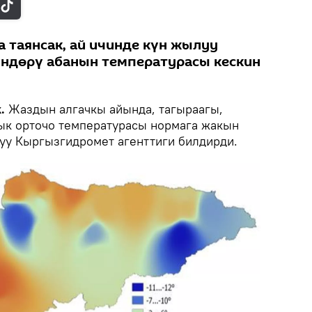
 таянсак, ай ичинде күн жылуу
үндөрү абанын температурасы кескин
k.
Жаздын алгачкы айында, тагыраагы,
ык орточо температурасы нормага жакын
луу Кыргызгидромет агенттиги билдирди.