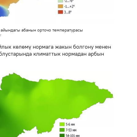
айындагы абанын орточо температурасы
т
йлык көлөмү нормага жакын болгону менен
облустарында климаттык нормадан арбын