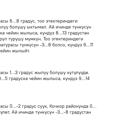
асы 6…8 градус, тоо этектериндеги
луу болушу ыктымал. Ай ичинде түнкүсүн
ска чейин жылыса, күндүз 8…13 градустан
рүп турушу мүмкүн. Тоо этектериндеги
турасы түнкүсүн -3...8 болсо, күндүз 6…11
чейин жылыйт.
асы 1…3 градус жылуу болушу күтүлүүдө.
 0…5 градуска чейин жылыса, күндүз 9…14
асы 0…-2 градус суук, Кочкор районунда 0…
үлөт. Ай ичинде түнкүсүн -3…-8 градустан