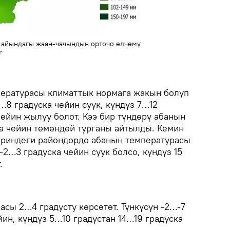
 айындагы жаан-чачындын орточо өлчөмү
т
пературасы климаттык нормага жакын болуп
…8 градуска чейин суук, күндүз 7…12
чейин жылуу болот. Кээ бир түндөрү абанын
ка чейин төмөндөй турганы айтылды. Кемин
ериндеги райондордо абанын температурасы
-2…3 градуска чейин суук болсо, күндүз 15
.
сы 2…4 градусту көрсөтөт. Түнкүсүн -2…-7
йин, күндүз 5…10 градустан 14…19 градуска