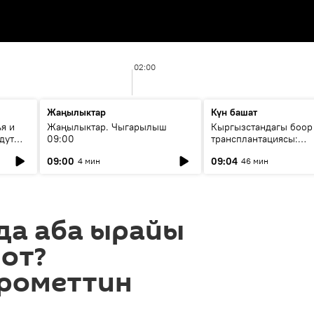
02:00
Жаңылыктар
Күн башат
я и
Жаңылыктар. Чыгарылыш
Кыргызстандагы боор
дут
09:00
трансплантациясы:
жетишкендиктер жана
09:00
09:04
4 мин
46 мин
келечеги
да аба ырайы
от?
рометтин