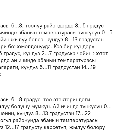
асы 6…8, тоолуу райондордо 3…5 градус
 ичинде абанын температурасы түнкүсүн 0…5
ейин жылуу болсо, күндүз 8…13 градустан
ери божомолдонууда. Кээ бир күндөрү
6 градус, күндүз 2…7 градуска чейин жетет.
ордо ай ичинде абанын температурасы
тегереги, күндүз 6…11 градсустан 14…19
.
асы 6…8 градус, тоо этектериндеги
луу болушу мүмкүн. Ай ичинде түнкүсүн 0…
 чейин, күндүз 8…13 градустан 17…22
ктогул районунда абанын температурасы
үз 12…17 градусту көрсөтүп, жылуу болору