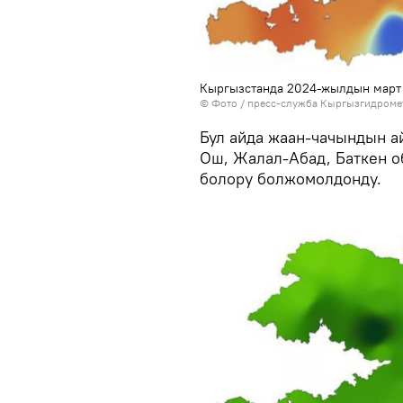
Кыргызстанда 2024-жылдын март 
© Фото / пресс-служба Кыргызгидроме
Бул айда жаан-чачындын а
Ош, Жалал-Абад, Баткен 
болору болжомолдонду.