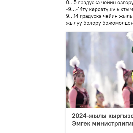
0…5 градуска чейин өзгөрү
-9…-14тү көрсөтүшү ыктым
9…14 градуска чейин жылы
жылуу болору божомолдон
2024-жылы кыргызст
Эмгек министрлиги