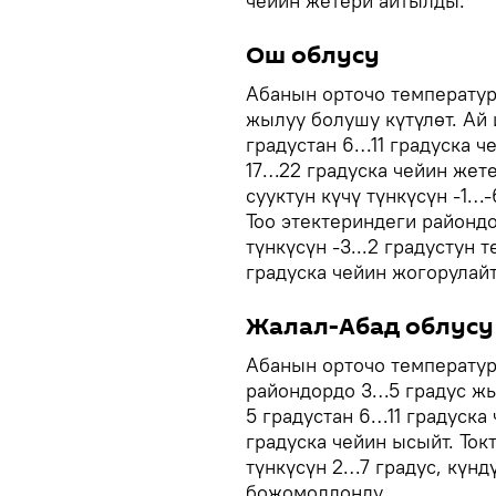
чейин жетери айтылды.
Ош облусу
Абанын орточо температур
жылуу болушу күтүлөт. Ай
градустан 6…11 градуска ч
17…22 градуска чейин жет
сууктун күчү түнкүсүн -1…-
Тоо этектериндеги районд
түнкүсүн -3...2 градустун 
градуска чейин жогорулайт
Жалал-Абад облусу
Абанын орточо температур
райондордо 3…5 градус жы
5 градустан 6…11 градуска
градуска чейин ысыйт. То
түнкүсүн 2…7 градус, күнд
божомолдонду.