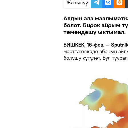
Жазылуу
Алдын ала маалыматка
болот. Бирок айрым т
төмөндөшү ыктымал.
БИШКЕК, 16-фев. — Sputni
мартта өлкөдө абанын айл
болушу күтүлөт. Бул туура