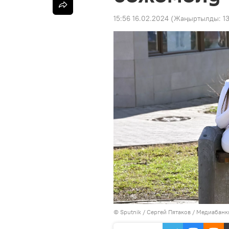
15:56 16.02.2024
(Жаңыртылды:
1
©
Sputnik
/ Сергей Пятаков
/
Медиабанкк