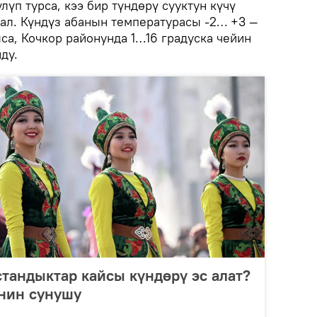
лүп турса, кээ бир түндөрү сууктун күчү
ал. Күндүз абанын температурасы -2… +3 —
са, Кочкор районунда 1…16 градуска чейин
ду.
андыктар кайсы күндөрү эс алат?
нин сунушу