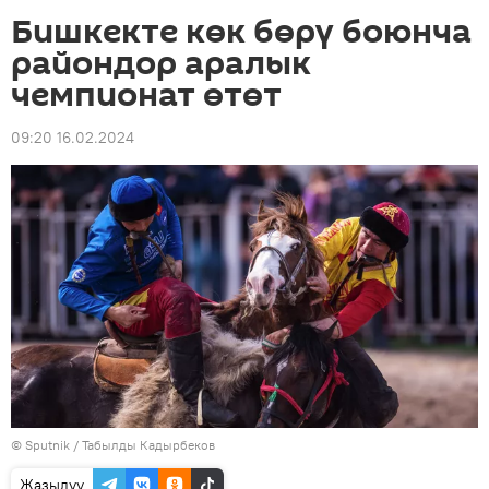
Бишкекте көк бөрү боюнча
райондор аралык
чемпионат өтөт
09:20 16.02.2024
©
Sputnik / Табылды Кадырбеков
Жазылуу