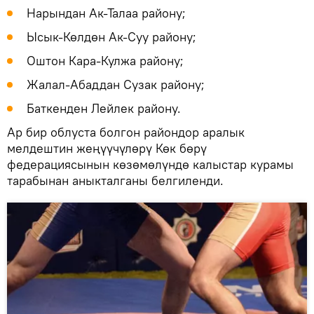
Нарындан Ак-Талаа району;
Ысык-Көлдөн Ак-Суу району;
Оштон Кара-Кулжа району;
Жалал-Абаддан Сузак району;
Баткенден Лейлек району.
Ар бир облуста болгон райондор аралык
мелдештин жеңүүчүлөрү Көк бөрү
федерациясынын көзөмөлүндө калыстар курамы
тарабынан аныкталганы белгиленди.