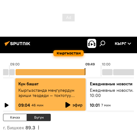
КЫРГ
Кыргызстан
09:00
09:49
10:00
Күн башат
Ежедневные новости
Кыргызстанда мөңгүлөрдүн
Ежедневные новости. 
эриши тездеди — токтотуу
10:00
мүмкүн эмеспи?
эфир
09:04
10:01
46 мин
7 мин
Кечээ
Бүгүн
г. Бишкек
89.3