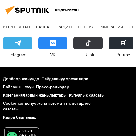
Кыргызстан
КЫРГЫЗСТАН
САЯСАТ
РАДИО
РОССИЯ
МИГРАЦИЯ
СП
Telegram
VK
ТikТоk
Rutube
Долбоор жөнүндө
Пайдалануу эрежелери
Байланыш үчүн
Пресс-релиздер
Компаниялардын жаңылыктары
Купуялык саясаты
Cookie колдонуу жана автоматтык логирлөө
саясаты
Кайра байланыш