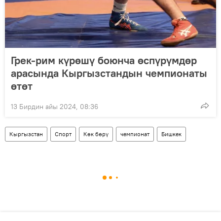
Грек-рим күрөшү боюнча өспүрүмдөр
арасында Кыргызстандын чемпионаты
өтөт
13 Бирдин айы 2024, 08:36
Кыргызстан
Спорт
Көк бөрү
чемпионат
Бишкек