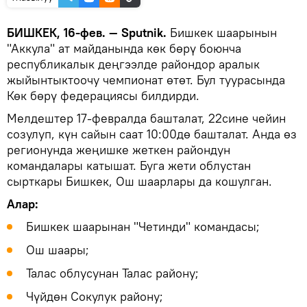
БИШКЕК, 16-фев. — Sputnik.
Бишкек шаарынын
"Аккула" ат майданында көк бөрү боюнча
республикалык деңгээлде райондор аралык
жыйынтыктоочу чемпионат өтөт. Бул туурасында
Көк бөрү федерациясы билдирди.
Мелдештер 17-февралда башталат, 22сине чейин
созулуп, күн сайын саат 10:00дө башталат. Анда өз
регионунда жеңишке жеткен райондун
командалары катышат. Буга жети облустан
сырткары Бишкек, Ош шаарлары да кошулган.
Алар:
Бишкек шаарынан "Четинди" командасы;
Ош шаары;
Талас облусунан Талас району;
Чүйдөн Сокулук району;